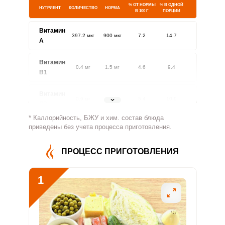
% ОТ НОРМЫ
% В ОДНОЙ
НУТРИЕНТ
КОЛИЧЕСТВО
НОРМА
В 100 Г
ПОРЦИИ
Витамин
397.2 мкг
900 мкг
7.2
14.7
A
Витамин
0.4 мг
1.5 мг
4.6
9.4
В1
Витамин
0.6 мг
1.8 мг
5.4
10.9
В2
* Каллорийность, БЖУ и хим. состав блюда
Витамин
приведены без учета процесса приготовления.
82.3 мг
500 мг
2.7
5.5
В4
ПРОЦЕСС ПРИГОТОВЛЕНИЯ
Витамин
1.2 мг
5 мг
3.9
7.9
В5
1
Витамин
0.9 мг
2 мг
7.7
15.6
В6
Витамин