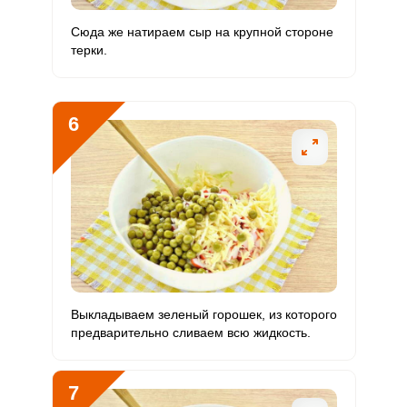
Бор
Сюда же натираем сыр на крупной стороне
230 мкг
1200 мкг
3.1
6.4
терки.
Ванадий
298 мкг
20 мкг
244.3
496.7
Молибден
16.6 мкг
70 мкг
3.9
7.9
6
Выкладываем зеленый горошек, из которого
предварительно сливаем всю жидкость.
7