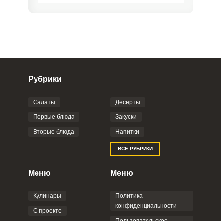
Рубрики
Салаты
Десерты
Фото до 4 шт, до 5 mb
ПРИКРЕПИТЬ
Первые блюда
Закуски
Вторые блюда
Напитки
Отправляя эту форму, вы соглашаетесь с
ВСЕ РУБРИКИ
Правилами сайта
,
Политикой
конфиденциальности
,
Политикой обработки
персональных данных
и
Пользовательским
Меню
Меню
соглашением
.
Кулинары
Политика
конфиденциальности
О проекте
Пользовательское