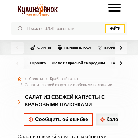
НАЙТИ
🍆
🍵
🍲
САЛАТЫ
ПЕРВЫЕ БЛЮДА
ВТОРЫЕ БЛЮДА
Окрошка
Желе из красной смородины
Варенье из в
/
Салаты
/
Крабовый салат
/
Салат из свежей капусты с крабовыми палочками
САЛАТ ИЗ СВЕЖЕЙ КАПУСТЫ С
КРАБОВЫМИ ПАЛОЧКАМИ
Сообщить об ошибке
Калорийнос
Салат из свежей капусты с крабовыми