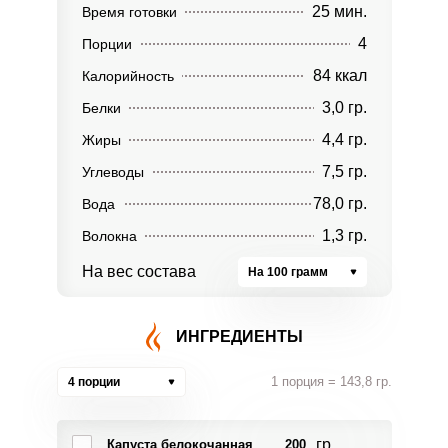
25 мин.
Время готовки
4
Порции
84 ккал
Калорийность
3,0 гр.
Белки
4,4 гр.
Жиры
7,5 гр.
Углеводы
78,0 гр.
Вода
1,3 гр.
Волокна
На вес состава
На 100 грамм
ИНГРЕДИЕНТЫ
1 порция = 143,8 гр.
4 порции
гр.
Капуста белокочанная
200