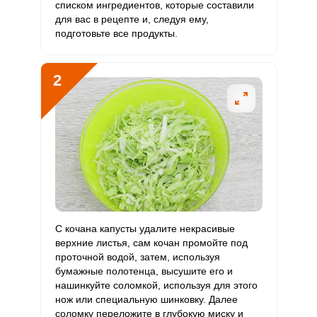
списком ингредиентов, которые составили
для вас в рецепте и, следуя ему,
Витамин
0.1 мкг
10 мкг
0.1
0.1
подготовьте все продукты.
D
Витамин
15.7 мг
15 мг
18.2
26.2
2
E
Биотин
2 мг
50 мг
0.7
1
Витамин
82.8 мкг
120 мкг
12
17.2
К
Витамин
5.9 мг
20 мг
5.1
7.3
РР
Калий
С кочана капусты удалите некрасивые
1601.9 мг
2500 мг
11.1
16
верхние листья, сам кочан промойте под
проточной водой, затем, используя
Кальций
172.7 мг
1000 мг
3
4.3
бумажные полотенца, высушите его и
нашинкуйте соломкой, используя для этого
Кремний
102.5 мг
30 мг
59.4
85.4
нож или специальную шинковку. Далее
соломку переложите в глубокую миску и