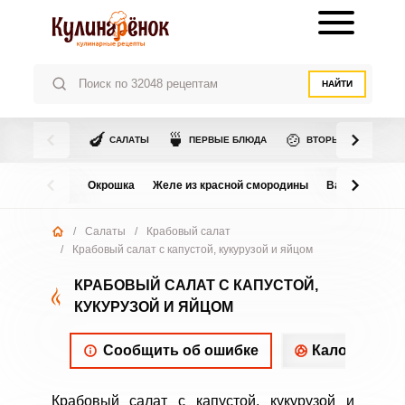
НАЙТИ
🍆
🍵
🍲
САЛАТЫ
ПЕРВЫЕ БЛЮДА
ВТОРЫЕ БЛЮДА
Окрошка
Желе из красной смородины
Варенье из в
/
Салаты
/
Крабовый салат
/
Крабовый салат с капустой, кукурузой и яйцом
КРАБОВЫЙ САЛАТ С КАПУСТОЙ,
КУКУРУЗОЙ И ЯЙЦОМ
Сообщить об ошибке
Калорийнос
Крабовый салат с капустой, кукурузой и