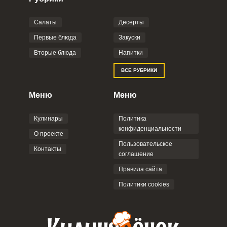
Салаты
Десерты
Фото до 4 шт, до 5 mb
ПРИКРЕПИТЬ
Первые блюда
Закуски
Вторые блюда
Напитки
Отправляя эту форму, вы соглашаетесь с
ВСЕ РУБРИКИ
Правилами сайта
,
Политикой
конфиденциальности
,
Политикой обработки
персональных данных
и
Пользовательским
Меню
Меню
соглашением
.
Кулинары
Политика
конфиденциальности
О проекте
Пользовательское
Контакты
соглашение
ОТПРАВИТЬ КОММЕНТАРИЙ
Правила сайта
Политики cookies