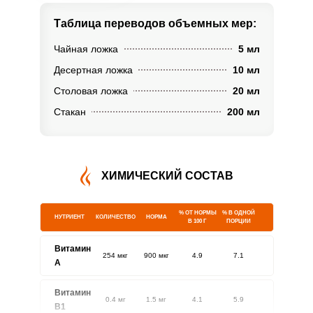
Таблица переводов
объемных мер:
Чайная ложка
5 мл
Десертная ложка
10 мл
Столовая ложка
20 мл
Стакан
200 мл
ХИМИЧЕСКИЙ СОСТАВ
% ОТ НОРМЫ
% В ОДНОЙ
НУТРИЕНТ
КОЛИЧЕСТВО
НОРМА
В 100 Г
ПОРЦИИ
Витамин
254 мкг
900 мкг
4.9
7.1
A
Витамин
0.4 мг
1.5 мг
4.1
5.9
В1