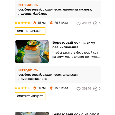
ИНГРЕДИЕНТЫ
сок березовый,
сахар-песок,
лимонная кислота,
леденцы барбарис
15 мин
26.6 кКал
43832
0
СМОТРЕТЬ РЕЦЕПТ
Березовый сок на зиму
без кипячения
Чтобы закатать березовый сок
на зиму, много хлопот не нужно.
Процеживаем сок, нагреваем его
до горячего состояния и
разливаем по стерилизованным
ИНГРЕДИЕНТЫ
банкам.
сок березовый,
сахар-песок,
апельсин,
лимонная кислота
20 мин
15.5 кКал
30840
0
СМОТРЕТЬ РЕЦЕПТ
Березовый сок с изюмом