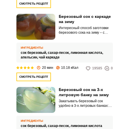
СМОТРЕТЬ РЕЦЕПТ
Березовый сок с каркаде
на зиму
Интересный способ заготовки
березового сока на зиму – с
каркаде. Эти яркие красочные
лепестки окрасят напиток в
привлекательный цвет и
ИНГРЕДИЕНТЫ
добавят деликатную
сок березовый,
сахар-песок,
лимонная кислота,
специфическую кислинку.
апельсин,
чай каркаде
20 мин
10.18 кКал
19585
0
СМОТРЕТЬ РЕЦЕПТ
Березовый сок на 3-х
литровую банку на зиму
Закатывать березовый сок
удобно в 3-х литровых банках:
помещается сразу большой
объем сока, и удобно отмерять
пропорции. На три литра сока –
ИНГРЕДИЕНТЫ
стакан сахара и половина
сок березовый,
сахар-песок,
лимонная кислота
чайной ложки лимонной