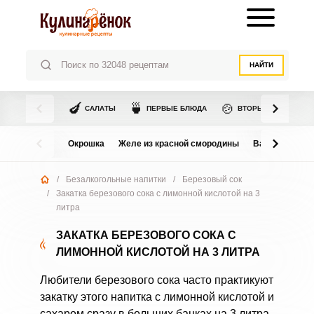
НАЙТИ
🍆
🍵
🍲
САЛАТЫ
ПЕРВЫЕ БЛЮДА
ВТОРЫЕ БЛЮДА
Окрошка
Желе из красной смородины
Варенье из в
/
Безалкогольные напитки
/
Березовый сок
/
Закатка березового сока с лимонной кислотой на 3
литра
ЗАКАТКА БЕРЕЗОВОГО СОКА С
ЛИМОННОЙ КИСЛОТОЙ НА 3 ЛИТРА
Любители березового сока часто практикуют
закатку этого напитка с лимонной кислотой и
сахаром сразу в больших банках на 3 литра.