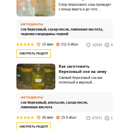
Сбор березового сока проводят
с конца марта и до того
момента, пока на березах не
появятся первые листочки –
совсем недолгий период. А
ИНГРЕДИЕНТЫ
сохранить сок на длительное
сок березовый,
сахар-песок,
лимонная кислота,
время можно
черенки смородины черной
консервированием.
15 мин
211.5 кКал
11935
0
СМОТРЕТЬ РЕЦЕПТ
Как заготовить
березовый сок на зиму
Свежий березовый сок как
полезный и вкусный
натуральный напиток быстро
прокисает даже в холодильнике,
поэтому хозяйки его
ИНГРЕДИЕНТЫ
консервируют различными
сок березовый,
апельсин,
сахар-песок,
методами и с различными
лимонная кислота
добавками. Лучшим многие
признают заготовку сока с
30 мин
15.5 кКал
27071
1
цитрусовыми, которые придают
соку нежный аромат, вкус и
СМОТРЕТЬ РЕЦЕПТ
красивый цвет.