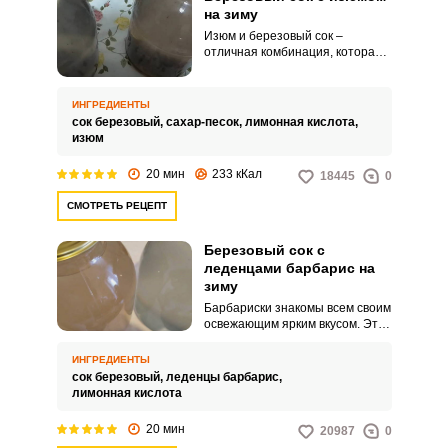
на зиму
Изюм и березовый сок –
отличная комбинация, которая
используется не только при
приготовлении кваса, но и
заготовок на зиму. Изюм
ИНГРЕДИЕНТЫ
стараемся выбирать
сок березовый,
сахар-песок,
лимонная кислота,
качественный, чистый, который
изюм
красиво «развернется» в соке и
не подведет своим внешним
20 мин
233 кКал
18445
0
видом.
СМОТРЕТЬ РЕЦЕПТ
Березовый сок с
леденцами барбарис на
зиму
Барбариски знакомы всем своим
освежающим ярким вкусом. Эти
леденцы можно использовать и
при консервации березового
ИНГРЕДИЕНТЫ
сока.
сок березовый,
леденцы барбарис,
лимонная кислота
20 мин
20987
0