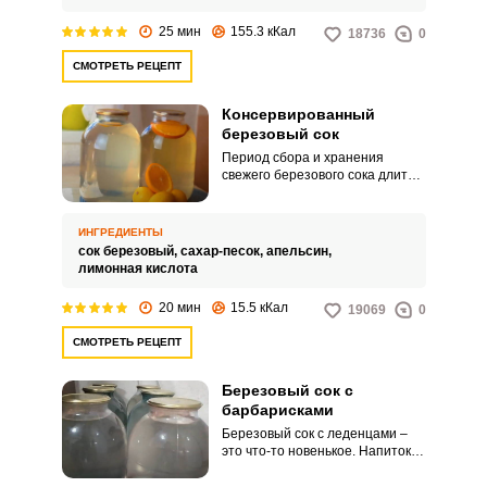
25 мин
155.3 кКал
18736
0
СМОТРЕТЬ РЕЦЕПТ
Консервированный
березовый сок
Период сбора и хранения
свежего березового сока длится
недолго. А так хочется продлить
этот свежий весенний вкус и
насладиться им осенью или
ИНГРЕДИЕНТЫ
зимой.
сок березовый,
сахар-песок,
апельсин,
лимонная кислота
20 мин
15.5 кКал
19069
0
СМОТРЕТЬ РЕЦЕПТ
Березовый сок с
барбарисками
Березовый сок с леденцами –
это что-то новенькое. Напиток
приобретает легкий вкус
леденцов барбарис.