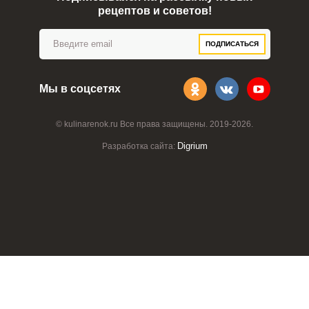
рецептов и советов!
ВХОД НА САЙТ
РЕГИСТРАЦИЯ
ПОДПИСАТЬСЯ
Войдите
с помощью социальных сетей:
Мы в соцсетях
© kulinarenok.ru Все права защищены. 2019-2026.
или
Digrium
Разработка сайта:
Запомнить меня
ВХОД
ЕЩЕ НЕ ЗАРЕГИСТРИРОВАННЫ?