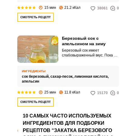
кислоты.
15 мин
21.2 кКал
38061
0
СМОТРЕТЬ РЕЦЕПТ
Березовый сок с
апельсином на зиму
Березовый сок имеет
слабовыраженный вкус. Пока он
свежий, то хорош и в
самостоятельном виде, а при
консервации хочется чем-то его
ИНГРЕДИЕНТЫ
дополнить.
сок березовый,
сахар-песок,
лимонная кислота,
апельсин
25 мин
11.8 кКал
15170
0
СМОТРЕТЬ РЕЦЕПТ
10 САМЫХ ЧАСТО ИСПОЛЬЗУЕМЫХ
ИНГРЕДИЕНТОВ ДЛЯ ПОДБОРКИ
РЕЦЕПТОВ “ЗАКАТКА БЕРЕЗОВОГО