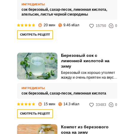
сока делает более выраженным,
ИНГРЕДИЕНТЫ
и сохранность заготовки
сок березовый,
сахар-песок,
лимонная кислота,
обеспечивает. Приводим рецепт
апельсин,
листья черной смородины
березового сока на зиму как раз
с использованием лимонной
20 мин
9.46 кКал
15750
0
кислоты.
СМОТРЕТЬ РЕЦЕПТ
Березовый сок с
лимонной кислотой на
зиму
Березовый сок хорошо утоляет
жажду и очень приятен на вкус.
Если хотите заготовить его на
зиму, можно сделать это без
ИНГРЕДИЕНТЫ
добавления дополнительных
сок березовый,
сахар-песок,
лимонная кислота
ингредиентов и обойтись лишь
лимонной кислотой для
15 мин
14.3 кКал
33483
0
страховки и сахара для
сладости.
СМОТРЕТЬ РЕЦЕПТ
Компот из березового
сока на зиму