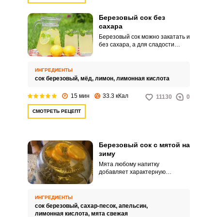
Березовый сок без
сахара
Березовый сок можно закатать и
без сахара, а для сладости
использовать мед. Кислинку и
приятный цитрусовый аромат
добавит лимон.
ИНГРЕДИЕНТЫ
сок березовый,
мёд,
лимон,
лимонная кислота
15 мин
33.3 кКал
11130
0
СМОТРЕТЬ РЕЦЕПТ
Березовый сок с мятой на
зиму
Мята любому напитку
добавляет характерную
свежесть и приятный аромат. С
березовым соком эта трава
сочетается особенно хорошо.
ИНГРЕДИЕНТЫ
сок березовый,
сахар-песок,
апельсин,
лимонная кислота,
мята свежая