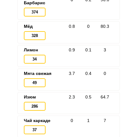
Барбарис
374
Мёд
0.8
0
80.3
328
Лимон
0.9
0.1
3
34
Мята свежая
3.7
0.4
0
49
Изюм
2.3
0.5
64.7
286
Чай каркаде
0
1
7
37