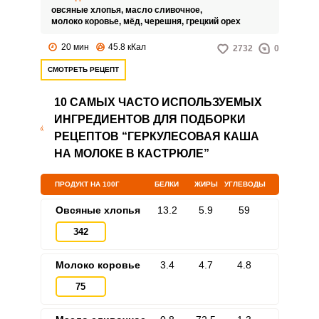
овсяные хлопья,
масло сливочное,
молоко коровье,
мёд,
черешня,
грецкий орех
20 мин
45.8 кКал
2732
0
СМОТРЕТЬ РЕЦЕПТ
10 САМЫХ ЧАСТО ИСПОЛЬЗУЕМЫХ
ИНГРЕДИЕНТОВ ДЛЯ ПОДБОРКИ
РЕЦЕПТОВ “ГЕРКУЛЕСОВАЯ КАША
НА МОЛОКЕ В КАСТРЮЛЕ”
ПРОДУКТ НА 100Г
БЕЛКИ
ЖИРЫ
УГЛЕВОДЫ
Овсяные хлопья
13.2
5.9
59
342
Молоко коровье
3.4
4.7
4.8
75