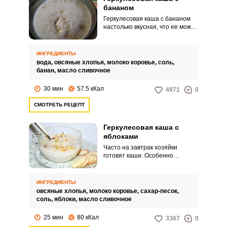
бананом
Геркулесовая каша с бананом
настолько вкусная, что ее можно
подавать в качестве десерта.
Кашу можно готовить на воде,
молоке или их смеси, можете
ИНГРЕДИЕНТЫ
выбрать вариант по своему
вода,
овсяные хлопья,
молоко коровье,
соль,
вкусу.
банан,
масло сливочное
30 мин
57.5 кКал
4971
0
СМОТРЕТЬ РЕЦЕПТ
Геркулесовая каша с
яблоками
Часто на завтрак хозяйки
готовят каши. Особенно
полезной и питательной
считается геркулесовая каша.
ИНГРЕДИЕНТЫ
овсяные хлопья,
молоко коровье,
сахар-песок,
соль,
яблоки,
масло сливочное
25 мин
80 кКал
3367
0