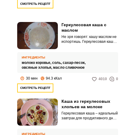
СМОТРЕТЬ РЕЦЕПТ
Геркулесовая каша с
маслом
Не зря говорят: кашу маслом не
испортишь. Геркулесовая каша
станет только лучше и нежнее,
если добавить в нее небольшой
кусочек сливочного масла.
ИНГРЕДИЕНТЫ
молоко коровье,
соль,
сахар-песок,
овсяные хлопья,
масло сливочное
30 мин
94.3 кКал
4010
0
СМОТРЕТЬ РЕЦЕПТ
Каша из геркулесовых
хлопьев на молоке
Геркулесовая каша – идеальный
завтрак для продуктивного дня.
Она обладает приятным, слегка
сладким вкусом и имеет нежную
консистенцию.
ИНГРЕДИЕНТЫ