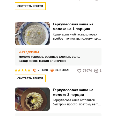
СМОТРЕТЬ РЕЦЕПТ
Геркулесовая каша на
молоке на 1 порцию
Кулинария – область, которая
требует точности, поэтому так
важно придерживаться рецепта
и рекомендуемых пропорций.
Даже при таком простом
ИНГРЕДИЕНТЫ
занятии, как варка геркулесовой
молоко коровье,
овсяные хлопья,
соль,
каши, важно соблюсти все
сахар-песок,
масло сливочное
нюансы, чтобы каша получилась
требуемой консистенции и
25 мин
94.3 кКал
78074
1
приятная по вкусу.
СМОТРЕТЬ РЕЦЕПТ
Геркулесовая каша на
молоке 2 порции
Геркулесова каша готовится
быстро и просто, поэтому ее так
любят подавать на завтрак с
фруктами. Какие пропорции