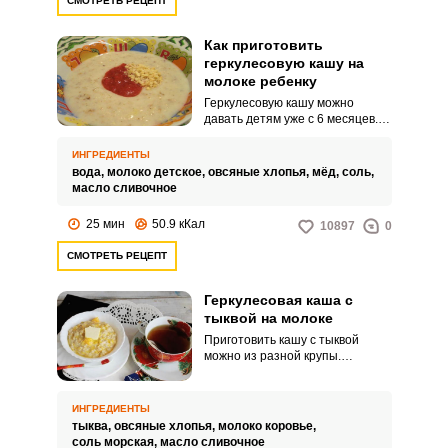
СМОТРЕТЬ РЕЦЕПТ
Как приготовить
геркулесовую кашу на
молоке ребенку
Геркулесовую кашу можно
давать детям уже с 6 месяцев.
Для деток лучше всего делать
кашу немного жиже, чем обычно.
ИНГРЕДИЕНТЫ
вода,
молоко детское,
овсяные хлопья,
мёд,
соль,
масло сливочное
25 мин
50.9 кКал
10897
0
СМОТРЕТЬ РЕЦЕПТ
Геркулесовая каша с
тыквой на молоке
Приготовить кашу с тыквой
можно из разной крупы.
Невероятно вкусная и
питательная получается
геркулесовая каша.
ИНГРЕДИЕНТЫ
тыква,
овсяные хлопья,
молоко коровье,
соль морская,
масло сливочное