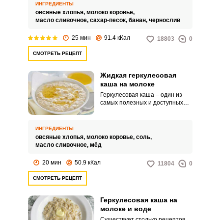
ингредиентов взять для блюда
ИНГРЕДИЕНТЫ
на две порции мы расскажем в
овсяные хлопья,
молоко коровье,
нашем рецепте.
масло сливочное,
сахар-песок,
банан,
чернослив
25 мин
91.4 кКал
18803
0
СМОТРЕТЬ РЕЦЕПТ
Жидкая геркулесовая
каша на молоке
Геркулесовая каша – один из
самых полезных и доступных
завтраком. Если вы не хотите
караулить у плиты, чтобы каша
не пригорела и не убежала, то
ИНГРЕДИЕНТЫ
этот рецепт вам точно
овсяные хлопья,
молоко коровье,
соль,
понравится.
масло сливочное,
мёд
20 мин
50.9 кКал
11804
0
СМОТРЕТЬ РЕЦЕПТ
Геркулесовая каша на
молоке и воде
Существует столько рецептов