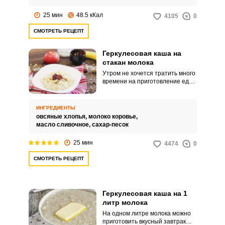
25 мин
48.5 кКал
4105
0
СМОТРЕТЬ РЕЦЕПТ
Геркулесовая каша на
стакан молока
Утром не хочется тратить много
времени на приготовление еды.
Поэтому каши быстрого
приготовления так актуальны
для завтрака, они богаты
ИНГРЕДИЕНТЫ
углеводами, заряжают энергией
овсяные хлопья,
молоко коровье,
и обеспечивают высокую
масло сливочное,
сахар-песок
работоспособность.
25 мин
4474
0
СМОТРЕТЬ РЕЦЕПТ
Геркулесовая каша на 1
литр молока
На одном литре молока можно
приготовить вкусный завтрак