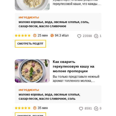
геркулесовой каши, что каждый
день ее можно готовить по-
новому. И, таким образом, у вас
на столе всегда будет вкусный,
ИНГРЕДИЕНТЫ
полезный и разнообразный
молоко коровье,
вода,
овсяные хлопья,
соль,
завтрак.
сахар-песок,
масло сливочное
25 мин
94.3 кКал
23598
1
СМОТРЕТЬ РЕЦЕПТ
Как сварить
геркулесовую кашу на
молоке пропорции
Вы только представьте нежный
аромат топленого молока,
который разлетается с утра по
кухне. Геркулесовая каша всем
ИНГРЕДИЕНТЫ
знакома с детства.
молоко коровье,
вода,
овсяные хлопья,
сахар-песок,
масло сливочное,
соль
35 мин
8591
0