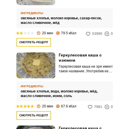
для всей семьи. На молоке
геркулесовая каша получается
особенно нежной и
ИНГРЕДИЕНТЫ
питательной.
овсяные хлопья,
молоко коровье,
сахар-песок,
масло сливочное,
мёд
20 мин
79.5 кКал
53990
0
СМОТРЕТЬ РЕЦЕПТ
Геркулесовая каша с
изюмом
Геркулесовая каша не зря имеет
такое название. Употребив ее
на завтрак, вы будет полны сил
и энергии, как одноименный
древнегреческий герой
ИНГРЕДИЕНТЫ
Геркулес.
овсяные хлопья,
вода,
молоко коровье,
мёд,
масло сливочное,
изюм,
соль
20 мин
67.6 кКал
7981
0
СМОТРЕТЬ РЕЦЕПТ
Геркулесовая каша с