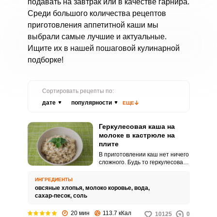
подавать на завтрак или в качестве гарнира.
Среди большого количества рецептов
приготовления аппетитной каши мы
выбрали самые лучшие и актуальные.
Ищите их в нашей пошаговой кулинарной
подборке!
Сортировать рецепты по:
дате
популярности
ЕЩЕ
Геркулесовая каша на
молоке в кастрюле на
плите
В приготовлении каш нет ничего
сложного. Будь то геркулесовая
каша на завтрак или плов на
ужин.
ИНГРЕДИЕНТЫ
овсяные хлопья,
молоко коровье,
вода,
сахар-песок,
соль
20 мин
113.7 кКал
10125
0