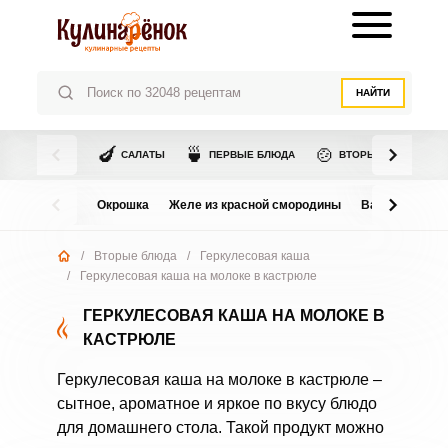
НАЙТИ
🍆
🍵
🍲
САЛАТЫ
ПЕРВЫЕ БЛЮДА
ВТОРЫЕ БЛЮДА
Окрошка
Желе из красной смородины
Варенье из в
/
Вторые блюда
/
Геркулесовая каша
/
Геркулесовая каша на молоке в кастрюле
ГЕРКУЛЕСОВАЯ КАША НА МОЛОКЕ В
КАСТРЮЛЕ
Геркулесовая каша на молоке в кастрюле –
сытное, ароматное и яркое по вкусу блюдо
для домашнего стола. Такой продукт можно