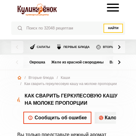
НАЙТИ
🍆
🍵
🍲
САЛАТЫ
ПЕРВЫЕ БЛЮДА
ВТОРЫЕ БЛЮДА
Окрошка
Желе из красной смородины
Варенье из в
/
Вторые блюда
/
Каши
/
Как сварить геркулесовую кашу на молоке пропорции
КАК СВАРИТЬ ГЕРКУЛЕСОВУЮ КАШУ
НА МОЛОКЕ ПРОПОРЦИИ
Сообщить об ошибке
Калорийнос
Вы только представьте нежный аромат