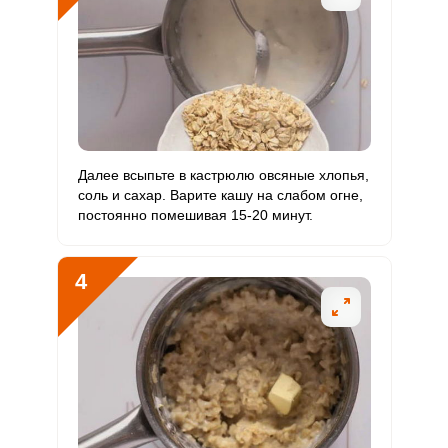
Магний
64.7 мг
400 мг
19.7
16.2
Натрий
12.1 мг
1300 мг
1.1
0.9
Сера
45.1 мг
500 мг
11
9
Фосфор
167.9 мг
800 мг
25.6
21
Далее всыпьте в кастрюлю овсяные хлопья,
Хлор
37.6 мг
2300 мг
2
1.6
соль и сахар. Варите кашу на слабом огне,
постоянно помешивая 15-20 минут.
Алюминий
0.5 мкг
30 мкг
2
1.7
Железо
1.9 мг
18 мг
12.7
10.4
4
Йод
3.1 мкг
150 мкг
2.5
2.1
Кобальт
2.5 мкг
10 мкг
30.6
25.1
Литий
0
70 мкг
0
0
Марганец
1.9 мкг
2 мкг
116.5
95.5