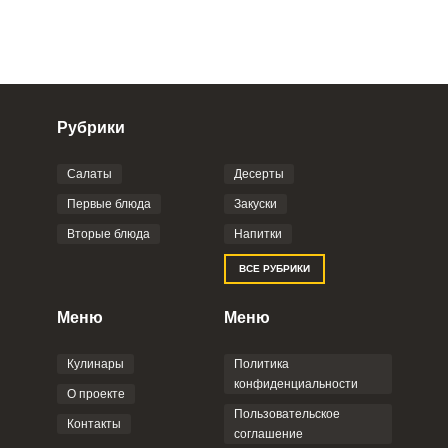
Рубрики
Салаты
Десерты
Фото до 4 шт, до 5 mb
ПРИКРЕПИТЬ
Первые блюда
Закуски
Вторые блюда
Напитки
Отправляя эту форму, вы соглашаетесь с
ВСЕ РУБРИКИ
Правилами сайта
,
Политикой
конфиденциальности
,
Политикой обработки
персональных данных
и
Пользовательским
Меню
Меню
соглашением
.
Кулинары
Политика
конфиденциальности
О проекте
Пользовательское
Контакты
соглашение