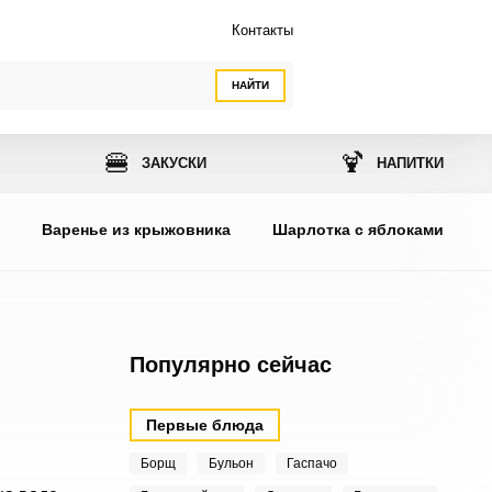
Контакты
НАЙТИ
🍔
🍹
ЗАКУСКИ
НАПИТКИ
ы
Варенье из крыжовника
Шарлотка с яблоками
Популярно сейчас
Первые блюда
Борщ
Бульон
Гаспачо