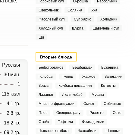
на воде,
Гороховый суп
Окрошка
Рассольник
Свекольник
Солянка
Уха
Фасолевый суп
Суп харчо
Холодник
Холодный суп
Шурпа
Щавелевый суп
Щи
Вторые блюда
Русская
Бефстроганов
Бешбармак
Буженина
30 мин.
Голубцы
Гуляш
Жаркое
Запеканки
1
Зразы
Колбаса домашняя
Котлеты
115 ккал
Лазанья
Люля-кебаб
Мусака
4,1 гр.
Мясо по-французски
Омлет
Отбивные
2,8 гр.
Плов
Овощное рагу
Ризотто
Соте
Стейк
Тефтели
Фрикадельки
18,2 гр.
Цыпленок табака
Чахохбили
Шашлык
69,2 гр.