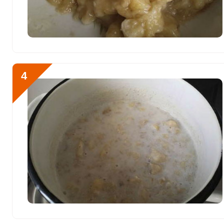
Марганец
3.3 мкг
Медь
443.4 мкг
Никель
3.4 мкг
Рубидий
53.6 мкг
4
Селен
28.6 мкг
Фтор
162.9 мкг
Хром
2.6 мкг
Цинк
3.1 мг
Бор
316.2 мкг
Ванадий
1.8 мкг
Молибден
11.2 мкг