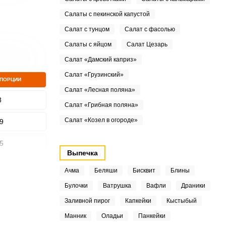
Салаты с пекинской капустой
Салат с тунцом
Салат с фасолью
Салаты с яйцом
Салат Цезарь
Салат «Дамский каприз»
Салат «Грузинский»
 ПОРЦИИ
Салат «Лесная поляна»
8
Салат «Грибная поляна»
Салат «Козел в огороде»
9
5
Выпечка
4
Ачма
Беляши
Бисквит
Блины
Булочки
Ватрушка
Вафли
Драники
2
Заливной пирог
Капкейки
Кыстыбый
8
Манник
Оладьи
Панкейки