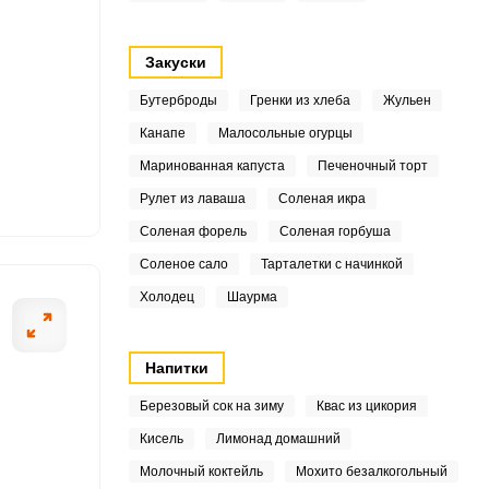
2
Закуски
7
Бутерброды
Гренки из хлеба
Жульен
7
Канапе
Малосольные огурцы
ОТПРАВИТЬ СООБЩЕНИЕ
Маринованная капуста
Печеночный торт
1
Рулет из лаваша
Соленая икра
3
Соленая форель
Соленая горбуша
Соленое сало
Тарталетки с начинкой
.3
Холодец
Шаурма
олоко, поставьте
В кипящую массу
2
прикройте крышк
7
Напитки
Березовый сок на зиму
Квас из цикория
9
Кисель
Лимонад домашний
Молочный коктейль
Мохито безалкогольный