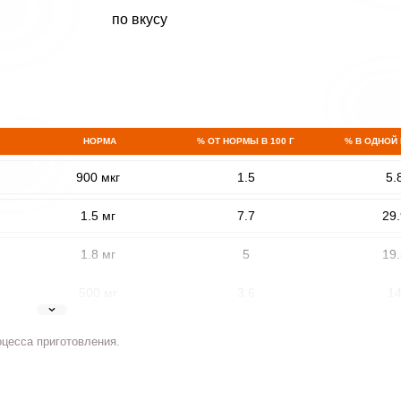
по вкусу
НОРМА
% ОТ НОРМЫ В 100 Г
% В ОДНОЙ
900 мкг
1.5
5.
1.5 мг
7.7
29.
1.8 мг
5
19.
500 мг
3.6
1
5 мг
8
31.
оцесса приготовления.
2 мг
7.2
2