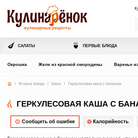
К
🍆
🍵
САЛАТЫ
ПЕРВЫЕ БЛЮДА
Окрошка
Желе из красной смородины
Варенье и
/
Вторые блюда
/
Каши
/
Геркулесовая каша с бананом
ГЕРКУЛЕСОВАЯ КАША С БА
Сообщить об ошибке
Калорийность