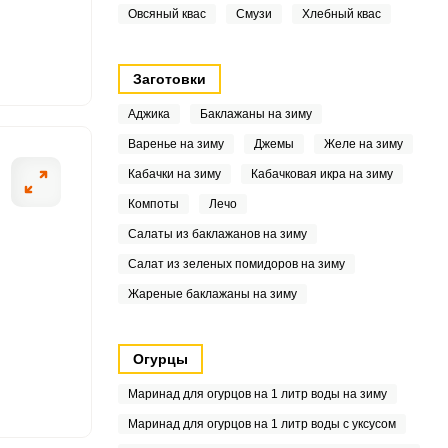
.7
Овсяный квас
Смузи
Хлебный квас
3
Заготовки
7
Аджика
Баклажаны на зиму
8
Варенье на зиму
Джемы
Желе на зиму
Кабачки на зиму
Кабачковая икра на зиму
2
Компоты
Лечо
1
Салаты из баклажанов на зиму
Салат из зеленых помидоров на зиму
3
Жареные баклажаны на зиму
9
4
Огурцы
Маринад для огурцов на 1 литр воды на зиму
9
Маринад для огурцов на 1 литр воды с уксусом
1