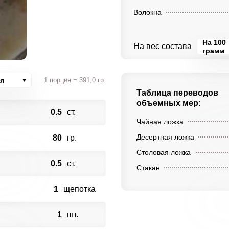
Волокна
На 100
На вес состава
грамм
я
1 порция = 391,0 гр.
Таблица переводов
объемных мер:
0.5
ст.
Чайная ложка
Десертная ложка
80
гр.
Столовая ложка
0.5
ст.
Стакан
1
щепотка
1
шт.