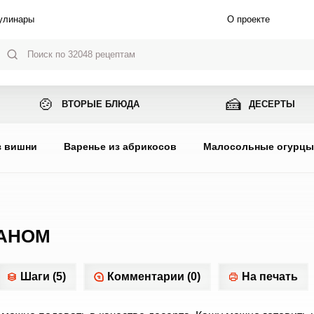
улинары
О проекте
🍲
🍰
ВТОРЫЕ БЛЮДА
ДЕСЕРТЫ
з вишни
Варенье из абрикосов
Малосольные огурц
НАНОМ
Шаги (5)
Комментарии (0)
На печать