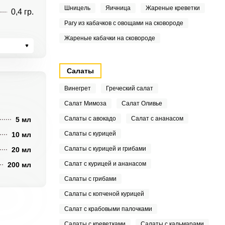
Шницель
Яичница
Жареные креветки
0,4 гр.
Рагу из кабачков с овощами на сковороде
Жареные кабачки на сковороде
Салаты
Винегрет
Греческий салат
Салат Мимоза
Салат Оливье
Салаты с авокадо
Салат с ананасом
5 мл
Салаты с курицей
10 мл
Салаты с курицей и грибами
20 мл
Салат с курицей и ананасом
200 мл
Салаты с грибами
Салаты с копченой курицей
Салат с крабовыми палочками
Салаты с креветками
Салаты с кальмарами