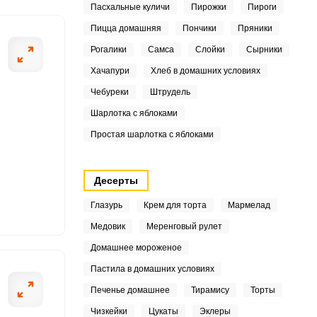
3
Пасхальные куличи
Пирожки
Пироги
Пицца домашняя
Пончики
Пряники
3
Рогалики
Самса
Слойки
Сырники
7
Хачапури
Хлеб в домашних условиях
ШАГ
2 ИЗ 5
Чебуреки
Штрудель
5
Шарлотка с яблоками
3
Простая шарлотка с яблоками
8
Десерты
9
Глазурь
Крем для торта
Мармелад
9
Медовик
Меренговый рулет
Домашнее мороженое
5
Пастила в домашних условиях
0
Печенье домашнее
Тирамису
Торты
.2
Чизкейки
Цукаты
Эклеры