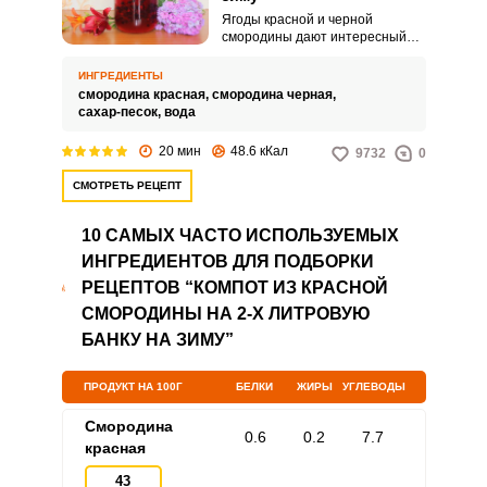
Ягоды красной и черной
смородины дают интересный
микс вкуса и цвета. Предлагаем
использовать эту яркую
ИНГРЕДИЕНТЫ
витаминную смесь для
смородина красная,
смородина черная,
приготовления компота.
сахар-песок,
вода
20 мин
48.6 кКал
9732
0
СМОТРЕТЬ РЕЦЕПТ
10 САМЫХ ЧАСТО ИСПОЛЬЗУЕМЫХ
ИНГРЕДИЕНТОВ ДЛЯ ПОДБОРКИ
РЕЦЕПТОВ “КОМПОТ ИЗ КРАСНОЙ
СМОРОДИНЫ НА 2-Х ЛИТРОВУЮ
БАНКУ НА ЗИМУ”
ПРОДУКТ НА 100Г
БЕЛКИ
ЖИРЫ
УГЛЕВОДЫ
Смородина
0.6
0.2
7.7
красная
43