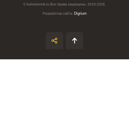
© kulinarenok.ru Все права защищены. 2019-2026.
Digrium
Разработка сайта:
ВХОД НА САЙТ
РЕГИСТРАЦИЯ
Войдите
с помощью социальных сетей:
или