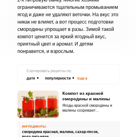
ограничиваются тщательным промыванием
ягод и даже не удаляют веточки. На вкус это
никак не влияет, а вот процесс подготовки
смородины упрощает в разы. Зимой такой
компот ценится за яркий ягодный вкус,
приятный цвет и аромат. И детям
понравится, и взрослым.
Сортировать рецепты по:
дате
популярности
ЕЩЕ
Компот из красной
смородины и малины
Ягоды красной смородины и
малины созревают
одновременно. Ассорти-компот
из них обладает
замечательными вкусовыми
ИНГРЕДИЕНТЫ
качествами и красивым цветом.
смородина красная,
малина,
сахар-песок,
вода питьевая