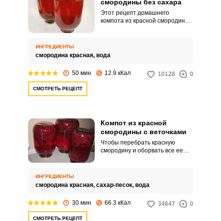
смородины без сахара
Этот рецепт домашнего
компота из красной смородины
без сахара придется по вкусу
любителям кисленького. Такой
компот можно употреблять как
ИНГРЕДИЕНТЫ
самостоятельный напиток или
смородина красная,
вода
использовать его как
дополнение для различных
50 мин
12.9 кКал
10128
0
коктейлей.
СМОТРЕТЬ РЕЦЕПТ
Компот из красной
смородины с веточками
Чтобы перебрать красную
смородину и оборвать все ее
мелкие ягодки с веточек,
требуется немало усилий и
времени. Предлагаем
ИНГРЕДИЕНТЫ
простейший рецепт компота из
смородина красная,
сахар-песок,
вода
этой витаминной ягоды, для
которого обрывать нежную
30 мин
66.3 кКал
34647
0
смородину с веточек не
придется.
СМОТРЕТЬ РЕЦЕПТ