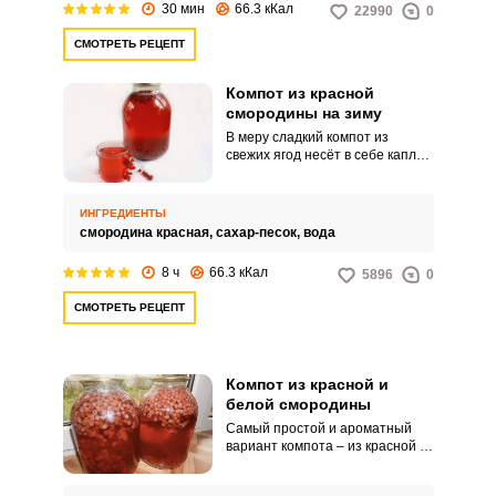
30 мин
66.3 кКал
22990
0
СМОТРЕТЬ РЕЦЕПТ
Компот из красной
смородины на зиму
В меру сладкий компот из
свежих ягод несёт в себе каплю
лета. Ягоды настаиваются в
банках и отдают напитку свой
сок и придают потрясающий
ИНГРЕДИЕНТЫ
аппетитный цвет.
смородина красная,
сахар-песок,
вода
8 ч
66.3 кКал
5896
0
СМОТРЕТЬ РЕЦЕПТ
Компот из красной и
белой смородины
Самый простой и ароматный
вариант компота – из красной и
белой смородины. Ягоды дают
приятную кислинку и