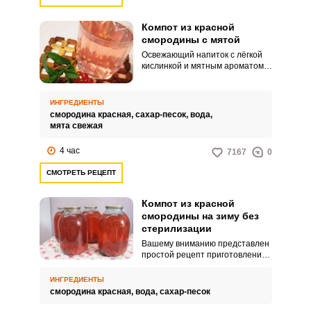
Компот из красной
смородины с мятой
Освежающий напиток с лёгкой
кислинкой и мятным ароматом
прекрасно утолит жажду в
жаркий день. Налитый в графин,
он станет отличным решением
ИНГРЕДИЕНТЫ
на любом праздничном столе
смородина красная,
сахар-песок,
вода,
вместо покупных соков и
мята свежая
лимонадов.
4 час
7167
0
СМОТРЕТЬ РЕЦЕПТ
Компот из красной
смородины на зиму без
стерилизации
Вашему вниманию представлен
простой рецепт приготовления
компота без стерилизации из
полезной ягоды – красной
ИНГРЕДИЕНТЫ
смородины. Компот получается
смородина красная,
вода,
сахар-песок
освежающим, с выраженным
вкусом.