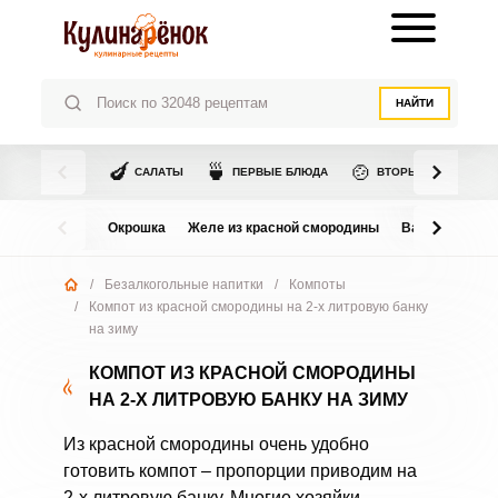
НАЙТИ
🍆
🍵
🍲
САЛАТЫ
ПЕРВЫЕ БЛЮДА
ВТОРЫЕ БЛЮДА
Окрошка
Желе из красной смородины
Варенье из в
/
Безалкогольные напитки
/
Компоты
/
Компот из красной смородины на 2-х литровую банку
на зиму
КОМПОТ ИЗ КРАСНОЙ СМОРОДИНЫ
НА 2-Х ЛИТРОВУЮ БАНКУ НА ЗИМУ
Из красной смородины очень удобно
готовить компот – пропорции приводим на
2-х литровую банку. Многие хозяйки