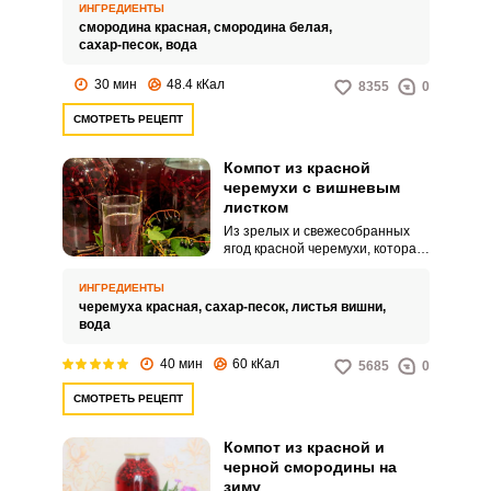
насыщенный вкус.
ИНГРЕДИЕНТЫ
смородина красная,
смородина белая,
сахар-песок,
вода
30 мин
48.4 кКал
8355
0
СМОТРЕТЬ РЕЦЕПТ
Компот из красной
черемухи с вишневым
листком
Из зрелых и свежесобранных
ягод красной черемухи, которая
всегда радует обильным
урожаем, вы можете
ИНГРЕДИЕНТЫ
приготовить полезный и
черемуха красная,
сахар-песок,
листья вишни,
ароматный компот. Это будет
вода
хорошей альтернативой
магазинному соку.
40 мин
60 кКал
5685
0
СМОТРЕТЬ РЕЦЕПТ
Компот из красной и
черной смородины на
зиму