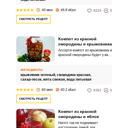
40 мин
48.8 кКал
8224
0
СМОТРЕТЬ РЕЦЕПТ
Компот из красной
смородины и крыжовника
Ассорти-компот из крыжовника и
красной смородины будет у вас
прозрачным и с красивым
розовым цветом. Готовится он
без стерилизации, что очень
ИНГРЕДИЕНТЫ
удобно для хозяйки.
крыжовник зеленый,
смородина красная,
сахар-песок,
мята свежая,
вода питьевая
60 мин
40.2 кКал
8381
0
СМОТРЕТЬ РЕЦЕПТ
Компот из красной
смородины и яблок
Ничто так не поднимает
настроение зимой, как