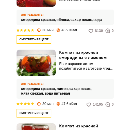
напоминание о теплых летних
днях. Компот из красной
смородины из яблок как раз и
ИНГРЕДИЕНТЫ
станет для вас и вашей семи эти
смородина красная,
яблоки,
сахар-песок,
вода
светлым воспоминанием.
30 мин
48.9 кКал
8130
0
СМОТРЕТЬ РЕЦЕПТ
Компот из красной
смородины с лимоном
Если заранее летом
позаботиться о заготовке ягод и
фруктов, то зимой можно будет
с удовольствием съесть вкусное
варенье или выпить ароматный
ИНГРЕДИЕНТЫ
компот. Из ягод красной
смородина красная,
лимон,
сахар-песок,
смородины и лимона получится
мята свежая,
вода питьевая
вкусный напиток с ярко
выраженной кислинкой и
30 мин
47.6 кКал
14105
0
высоким содержанием витамина
С.
СМОТРЕТЬ РЕЦЕПТ
Компот из красной