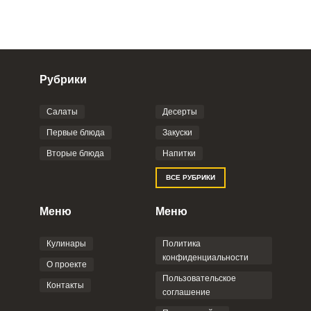
Рубрики
Салаты
Десерты
Фото до 4 шт, до 5 mb
ПРИКРЕПИТЬ
Первые блюда
Закуски
Вторые блюда
Напитки
Отправляя эту форму, вы соглашаетесь с
ВСЕ РУБРИКИ
Правилами сайта
,
Политикой
конфиденциальности
,
Политикой обработки
персональных данных
и
Пользовательским
Меню
Меню
соглашением
.
Кулинары
Политика
конфиденциальности
О проекте
Пользовательское
Контакты
соглашение
ОТПРАВИТЬ КОММЕНТАРИЙ