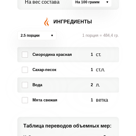
На вес состава
На 100 грамм
ИНГРЕДИЕНТЫ
1 порция = 484,4 гр.
2.5 порции
ст.
Смородина красная
1
ст.л.
Сахар-песок
1
л.
Вода
2
ветка
Мята свежая
1
Таблица переводов
объемных мер: