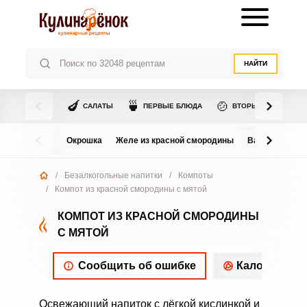
НАЙТИ
🍆
🍵
🍲
САЛАТЫ
ПЕРВЫЕ БЛЮДА
ВТОРЫЕ БЛЮДА
Окрошка
Желе из красной смородины
Варенье из в
/
Безалкогольные напитки
/
Компоты
/
Компот из красной смородины с мятой
КОМПОТ ИЗ КРАСНОЙ СМОРОДИНЫ
С МЯТОЙ
Сообщить об ошибке
Калорийнос
Освежающий напиток с лёгкой кислинкой и