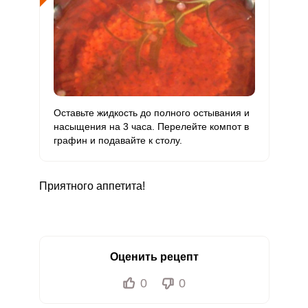
Сера
38.1 мг
500 мг
0.6
3
Фосфор
64.4 мг
800 мг
0.7
3.2
Хлор
142.3 мг
2300 мг
0.5
2.5
Алюминий
55.8 мкг
30 мкг
15.4
74.4
Оставьте жидкость до полного остывания и
насыщения на 3 часа. Перелейте компот в
Железо
3 мг
18 мг
1.4
6.6
графин и подавайте к столу.
Йод
1.4 мкг
150 мкг
0.1
0.4
Приятного аппетита!
Кобальт
7 мкг
10 мкг
5.8
28
Литий
5.3 мкг
70 мкг
0.6
3
Марганец
0.5 мкг
2 мкг
1.9
9.3
Оценить рецепт
0
0
Медь
219.7 мкг
1000 мкг
1.8
8.8