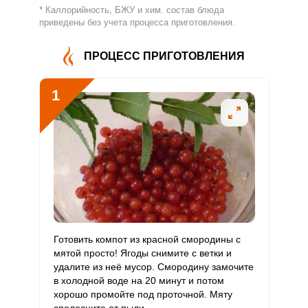
* Каллорийность, БЖУ и хим. состав блюда
Витамин
приведены без учета процесса приготовления.
13.3 мг
500 мг
0.2
1.1
В4
ПРОЦЕСС ПРИГОТОВЛЕНИЯ
Витамин
0.1 мг
5 мг
0.2
1.1
В5
1
Витамин
0.3 мг
2 мг
1.1
5.2
В6
Витамин
16.8 мкг
400 мкг
0.3
1.7
В9
Витамин
0
3 мкг
0
0
В12
Витамин
Готовить компот из красной смородины с
45.2 мкг
90 мкг
4.1
20.1
С
мятой просто! Ягоды снимите с ветки и
удалите из неё мусор. Смородину замочите
в холодной воде на 20 минут и потом
Витамин
0
10 мкг
0
0
хорошо промойте под проточной. Мяту
D