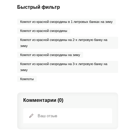
Никель
4 мкг
200 мкг
0.2
0.8
Быстрый фильтр
Рубидий
14.2 мкг
200 мкг
0.6
2.8
Компот из красной смородины в 1 литровых банках на зиму
Селен
1.1 мкг
55 мкг
0.2
0.8
Компот из красной смородины
Компот из красной смородины на 2-х литровую банку на
Фтор
1029.8 мкг
4000 мкг
2.1
10.3
зиму
Хром
0.4 мкг
50 мкг
0.1
0.3
Компот из красной смородины на зиму
Компот из красной смородины на 3-х литровую банку на
Цинк
0.5 мг
12 мг
0.4
1.7
зиму
Бор
Компоты
96.3 мкг
1200 мкг
0.7
3.2
Ванадий
1.3 мкг
20 мкг
0.5
2.7
Комментарии (0)
Молибден
58 мкг
70 мкг
6.8
33.1