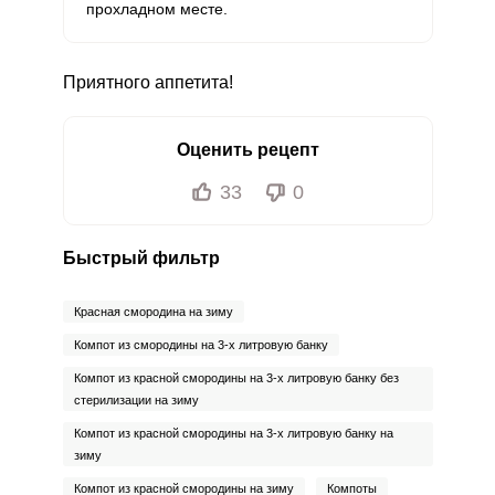
прохладном месте.
Фтор
1059.5 мкг
4000 мкг
2
8.8
Хром
0.7 мкг
50 мкг
0.1
0.5
Приятного аппетита!
Цинк
0.8 мг
12 мг
0.5
2.2
Оценить рецепт
Бор
192.5 мкг
1200 мкг
1.2
5.3
33
0
Ванадий
2.7 мкг
20 мкг
1
4.4
Молибден
100 мкг
70 мкг
10.6
47.6
Быстрый фильтр
Красная смородина на зиму
Компот из смородины на 3-х литровую банку
Компот из красной смородины на 3-х литровую банку без
стерилизации на зиму
Компот из красной смородины на 3-х литровую банку на
зиму
Компот из красной смородины на зиму
Компоты