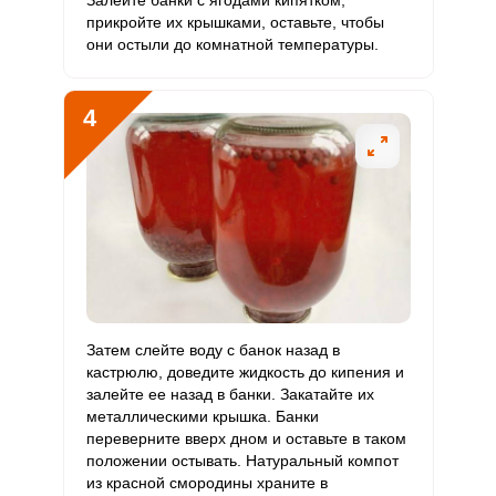
Залейте банки с ягодами кипятком,
прикройте их крышками, оставьте, чтобы
Алюминий
111.7 мкг
30 мкг
27.6
124.1
они остыли до комнатной температуры.
Железо
3.2 мг
18 мг
1.3
5.9
4
Йод
2.8 мкг
150 мкг
0.1
0.6
Кобальт
14 мкг
10 мкг
10.4
46.7
Литий
10.5 мкг
70 мкг
1.1
5
Марганец
0.7 мкг
2 мкг
2.5
11.1
Медь
380.5 мкг
1000 мкг
2.8
12.7
Затем слейте воду с банок назад в
Никель
8.1 мкг
200 мкг
0.3
1.3
кастрюлю, доведите жидкость до кипения и
залейте ее назад в банки. Закатайте их
Рубидий
28.4 мкг
200 мкг
1.1
4.7
металлическими крышка. Банки
переверните вверх дном и оставьте в таком
Селен
положении остывать. Натуральный компот
2.1 мкг
55 мкг
0.3
1.3
из красной смородины храните в