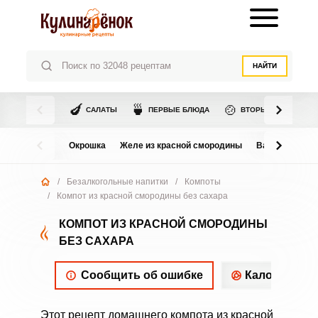
НАЙТИ
🍆
🍵
🍲
САЛАТЫ
ПЕРВЫЕ БЛЮДА
ВТОРЫЕ БЛЮДА
Окрошка
Желе из красной смородины
Варенье из в
/
Безалкогольные напитки
/
Компоты
/
Компот из красной смородины без сахара
КОМПОТ ИЗ КРАСНОЙ СМОРОДИНЫ
БЕЗ САХАРА
Сообщить об ошибке
Калорийнос
Этот рецепт домашнего компота из красной