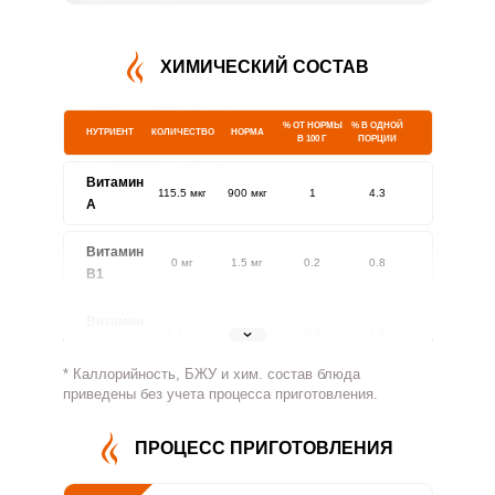
ХИМИЧЕСКИЙ СОСТАВ
% ОТ НОРМЫ
% В ОДНОЙ
НУТРИЕНТ
КОЛИЧЕСТВО
НОРМА
В 100 Г
ПОРЦИИ
Витамин
115.5 мкг
900 мкг
1
4.3
A
Витамин
0 мг
1.5 мг
0.2
0.8
В1
Витамин
0.1 мг
1.8 мг
0.4
1.9
В2
* Каллорийность, БЖУ и хим. состав блюда
Витамин
приведены без учета процесса приготовления.
26.6 мг
500 мг
0.4
1.8
В4
ПРОЦЕСС ПРИГОТОВЛЕНИЯ
Витамин
0.2 мг
5 мг
0.3
1.4
В5