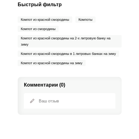
Быстрый фильтр
Сообщить об ошибке
Компот из красной смородины
Компоты
Компот из смородины
ВХОД НА САЙТ
РЕГИСТРАЦИЯ
ШАГ
Ш
Компот из красной смородины на 2-х литровую банку на
1 ИЗ 7
зиму
Войдите
Компот из красной смородины в 1 литровых банках на зиму
с помощью социальных сетей:
Компот из красной смородины на зиму
или
Комментарии (0)
Готовить компот из красной смородины с веточками
Отправляя эту форму, вы соглашаетесь с
Правилами сайта
,
Запомнить меня
просто! Красную смородину тщательно промываем.
Политикой конфиденциальности
,
Политикой обработки
Можно поместить ее в объемный дуршлаг и установить
персональных данных
и
Пользовательским соглашением