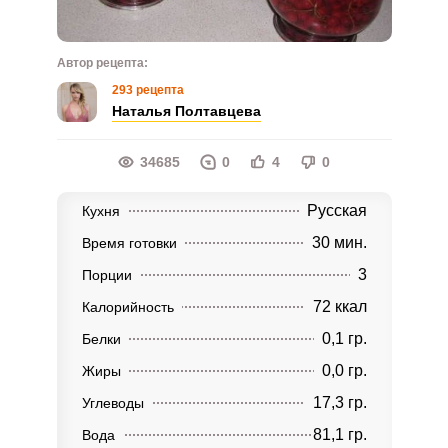
Автор рецепта:
293 рецепта
Наталья Полтавцева
34685
0
4
0
Русская
Кухня
30 мин.
Время готовки
3
Порции
72 ккал
Калорийность
0,1 гр.
Белки
0,0 гр.
Жиры
17,3 гр.
Углеводы
81,1 гр.
Вода