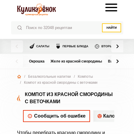
НАЙТИ
🍆
🍵
🍲
САЛАТЫ
ПЕРВЫЕ БЛЮДА
ВТОРЫЕ БЛЮДА
Окрошка
Желе из красной смородины
Варенье из в
/
Безалкогольные напитки
/
Компоты
/
Компот из красной смородины с веточками
КОМПОТ ИЗ КРАСНОЙ СМОРОДИНЫ
С ВЕТОЧКАМИ
Сообщить об ошибке
Калорийнос
Чтобы перебрать красную смородину и