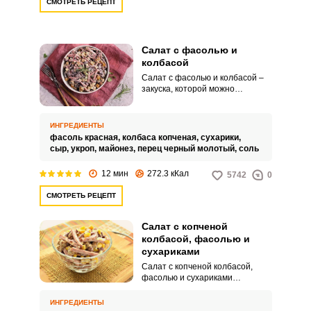
СМОТРЕТЬ РЕЦЕПТ
Салат с фасолью и
колбасой
Салат с фасолью и колбасой –
закуска, которой можно
накормить нежданных гостей.
Салат готовится быстро и
просто, а выглядит красиво и
ИНГРЕДИЕНТЫ
ярко.
фасоль красная,
колбаса копченая,
сухарики,
сыр,
укроп,
майонез,
перец черный молотый,
соль
12 мин
272.3 кКал
5742
0
СМОТРЕТЬ РЕЦЕПТ
Салат с копченой
колбасой, фасолью и
сухариками
Салат с копченой колбасой,
фасолью и сухариками
получается очень аппетитным.
Сборка закуски займет 15 минут.
ИНГРЕДИЕНТЫ