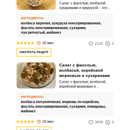
Салат с фасолью, колбасой,
сухариками и кукурузой – это
очень вкусное, питательное, но
при этом простое в
ИНГРЕДИЕНТЫ
приготовлении угощение для
колбаса вареная,
кукуруза консервированная,
вашего стола. Подавать его
фасоль консервированная,
сухарики,
можно как к обеденному столу,
лук репчатый,
майонез
так и к праздничному ужину.
20 мин
2122
0
СМОТРЕТЬ РЕЦЕПТ
Салат с фасолью,
колбасой, корейской
морковью и сухариками
Салат с фасолью, колбасой,
корейской морковью и
сухариками отличается
насыщенным вкусом,
ИНГРЕДИЕНТЫ
невероятной сочностью и
колбаса полукопченая,
морковь по-корейски,
привлекательным внешним
фасоль консервированная,
сухарики,
помидоры,
видом. Такой салат готовится
майонез
очень быстр и легко.
20 мин
3058
0