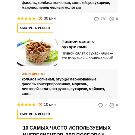
представляет собой
фасоль,
колбаса копченая,
соль,
яйцо,
сухарики,
полноценный прием пищи или
майонез,
перец чёрный молотый
сытный перекус.
30 мин
781
0
СМОТРЕТЬ РЕЦЕПТ
Пивной салат с
сухариками
Пивной салат с сухариками —
это взрывной и оригинальный
вкус, который идеально
подойдет для дружеской
вечеринки или просмотра
ИНГРЕДИЕНТЫ
футбольного матча. Хрустящие
колбаса копченая,
огурцы маринованные,
сухарики контрастируют с
фасоль консервированная,
морковь,
сочными овощами, а легкая
листовой салат,
петрушка,
сухарики,
майонез,
заправка придает всему блюду
соль
особую пикантность.
10 мин
7
0
СМОТРЕТЬ РЕЦЕПТ
10 САМЫХ ЧАСТО ИСПОЛЬЗУЕМЫХ