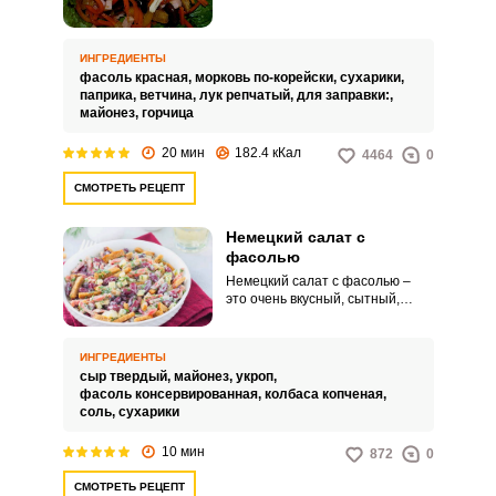
салат из фасоли, годный для
меню правильного питания. В
рецепте, в качестве заправки,
ИНГРЕДИЕНТЫ
предлагается майонез и
фасоль красная,
морковь по-корейски,
сухарики,
горчица, но вы можете заменить
паприка,
ветчина,
лук репчатый,
для заправки:,
майонез растительным маслом
майонез,
горчица
или же более щадящим по
составу домашним майонезом.
20 мин
182.4 кКал
4464
0
СМОТРЕТЬ РЕЦЕПТ
Немецкий салат с
фасолью
Немецкий салат с фасолью –
это очень вкусный, сытный,
простой в своем составе и
неприхотливый в
приготовлении. Готовится очень
ИНГРЕДИЕНТЫ
быстро, буквально за пару
сыр твердый,
майонез,
укроп,
минут.
фасоль консервированная,
колбаса копченая,
соль,
сухарики
10 мин
872
0
СМОТРЕТЬ РЕЦЕПТ