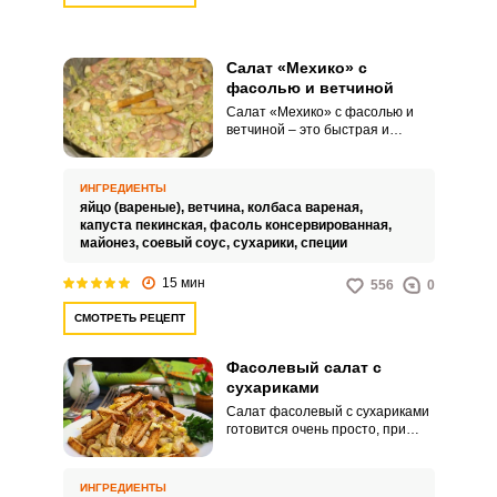
Салат «Мехико» с
фасолью и ветчиной
Салат «Мехико» с фасолью и
ветчиной – это быстрая и
простая закуска. Салат на вкус
получается интересным.
ИНГРЕДИЕНТЫ
яйцо (вареные),
ветчина,
колбаса вареная,
капуста пекинская,
фасоль консервированная,
майонез,
соевый соус,
сухарики,
специи
15 мин
556
0
СМОТРЕТЬ РЕЦЕПТ
Фасолевый салат с
сухариками
Салат фасолевый с сухариками
готовится очень просто, при
наличии уже сваренных
ингредиентов. Несложная в
исполнении закуска
ИНГРЕДИЕНТЫ