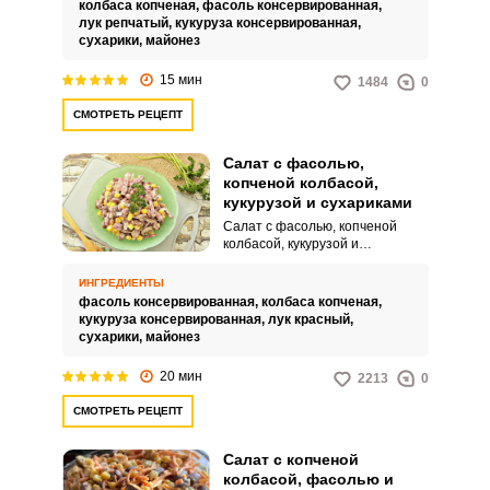
колбаса копченая,
фасоль консервированная,
лук репчатый,
кукуруза консервированная,
сухарики,
майонез
15 мин
1484
0
СМОТРЕТЬ РЕЦЕПТ
Салат с фасолью,
копченой колбасой,
кукурузой и сухариками
Салат с фасолью, копченой
колбасой, кукурузой и
сухариками получается очень
питательным и интересным по
ИНГРЕДИЕНТЫ
вкусу. Такое угощение можно
фасоль консервированная,
колбаса копченая,
подавать к домашнему или же
кукуруза консервированная,
лук красный,
праздничному столу.
сухарики,
майонез
20 мин
2213
0
СМОТРЕТЬ РЕЦЕПТ
Салат с копченой
колбасой, фасолью и