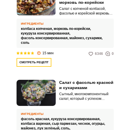
морковь по-корейски
Салат с копченой колбасой,
фасолью и корейской морковью
– это яркое и насыщенное
блюдо, которое станет
ИНГРЕДИЕНТЫ
отличным украшением вашего
колбаса копченая,
морковь по-корейски,
стола. Ароматная копченая
кукуруза консервированная,
колбаса, нежная фасоль и
фасоль консервированная,
майонез,
сухарики,
острая корейская морковь
соль
создают неповторимый
вкусовой букет.
15 мин
6346
0
СМОТРЕТЬ РЕЦЕПТ
Салат с фасолью красной
и сухариками
Сытный, многокомпонентный
салат, который с успехом
заменит целый обед. Свежий
огурец в составе дает нотки
свежести, а молодой чеснок –
ИНГРЕДИЕНТЫ
немного остроты и пикантности.
фасоль красная,
кукуруза консервированная,
колбаса вареная,
сыр пармезан,
чеснок,
огурцы,
майонез,
лук зелёный,
соль,