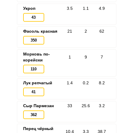
Укроп
3.5
1.1
4.9
43
Фасоль красная
21
2
62
350
Морковь по-
1
9
7
корейски
110
Лук репчатый
1.4
0.2
8.2
41
Сыр Пармезан
33
25.6
3.2
362
Перец чёрный
10.4
3.3
38.7