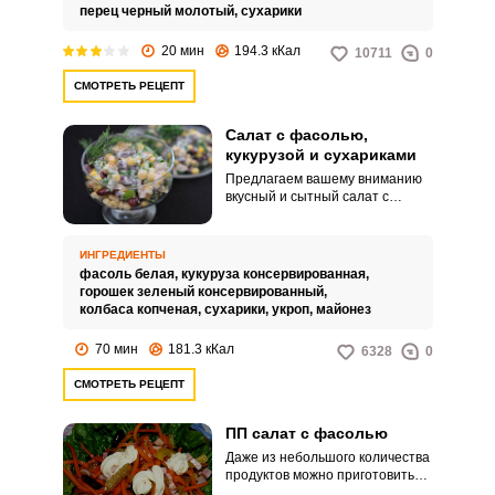
перец черный молотый,
сухарики
20 мин
194.3 кКал
10711
0
СМОТРЕТЬ РЕЦЕПТ
Салат с фасолью,
кукурузой и сухариками
Предлагаем вашему вниманию
вкусный и сытный салат с
фасолью, кукурузой и
сухариками. Готовится этот
салат очень быстро, особенно
ИНГРЕДИЕНТЫ
если в доме есть запас
фасоль белая,
кукуруза консервированная,
консервов.
горошек зеленый консервированный,
колбаса копченая,
сухарики,
укроп,
майонез
70 мин
181.3 кКал
6328
0
СМОТРЕТЬ РЕЦЕПТ
ПП салат с фасолью
Даже из небольшого количества
продуктов можно приготовить
что-то очень вкусное, например,