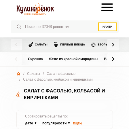
НАЙТИ
🍆
🍵
🍲
САЛАТЫ
ПЕРВЫЕ БЛЮДА
ВТОРЫЕ БЛЮДА
Окрошка
Желе из красной смородины
Варенье из в
/
Салаты
/
Салат с фасолью
/
Салат с фасолью, колбасой и кириешками
САЛАТ С ФАСОЛЬЮ, КОЛБАСОЙ И
КИРИЕШКАМИ
Сортировать рецепты по:
дате
популярности
ЕЩЕ