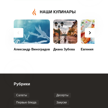
ВХОД НА САЙТ
РЕГИСТРАЦИЯ
НАШИ КУЛИНАРЫ
Войдите
с помощью социальных сетей:
или
Александр Виноградов
Диана Зубова
Евгения Черепан
Рубрики
Запомнить меня
ВХОД
Салаты
Десерты
Первые блюда
Закуски
ЕЩЕ НЕ ЗАРЕГИСТРИРОВАННЫ?