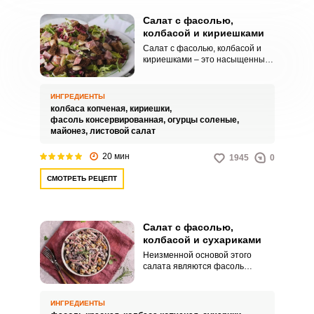
Салат с фасолью,
колбасой и кириешками
Салат с фасолью, колбасой и
кириешками – это насыщенный
и невероятно вкусный салат для
вашего домашнего стола и
праздников. Угощение
ИНГРЕДИЕНТЫ
примечательно интересным
колбаса копченая,
кириешки,
сочетанием вкусов и
фасоль консервированная,
огурцы соленые,
привлекательной подачей.
майонез,
листовой салат
20 мин
1945
0
СМОТРЕТЬ РЕЦЕПТ
Салат с фасолью,
колбасой и сухариками
Неизменной основой этого
салата являются фасоль
(консервированная) и сухарики,
а качественная колбаса придает
ему насыщенность и
ИНГРЕДИЕНТЫ
пикантность вкуса. Фасоль для