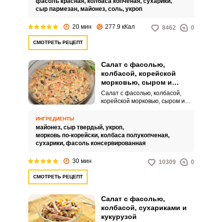
фасоль красная,
колбаса копченая,
сухарики,
салата лучше возьмите красную,
сыр пармезан,
майонез,
соль,
укроп
так как она более твердая и не
потеряет форму при
20 мин
277.9 кКал
8462
0
перемешивании.
СМОТРЕТЬ РЕЦЕПТ
Салат с фасолью,
колбасой, корейской
морковью, сыром и
сухариками
Салат с фасолью, колбасой,
корейской морковью, сыром и
сухариками – это отличный
вариант для праздничного
ИНГРЕДИЕНТЫ
стола. Закуска получается в
майонез,
сыр твердый,
укроп,
меру сочной, питательной и
морковь по-корейски,
колбаса полукопченая,
хрустящей.
сухарики,
фасоль консервированная
30 мин
10309
0
СМОТРЕТЬ РЕЦЕПТ
Салат с фасолью,
колбасой, сухариками и
кукурузой