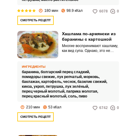
180 мин
98.9 кКал
6078
0
СМОТРЕТЬ РЕЦЕПТ
Хашлама по-армянски из
баранины с картошкой
Многие воспринимают хашламу,
как вид супа. Однако, это не
совсем так.
ИНГРЕДИЕНТЫ
баранина,
болгарский перец сладкий,
помидоры свежие,
лук репчатый,
морковь,
баклажан,
картофель,
чеснок,
базилик свежий,
кинза,
укроп,
петрушка,
лук зелёный,
перец черный молотый,
паприка молотая,
перец красный молотый,
соль,
пиво
210 мин
53 кКал
6742
0
СМОТРЕТЬ РЕЦЕПТ