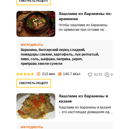
СМОТРЕТЬ РЕЦЕПТ
Хашлама из баранины по-
армянски
Чтобы хашлама из баранины
по-армянски при готовке не
стала простым рагу и не
потеряла восточный аромат и
колорит, нужно знать некоторые
ИНГРЕДИЕНТЫ
секреты приготовления.
баранина,
болгарский перец сладкий,
Готовьте блюдо только из
помидоры свежие,
картофель,
лук репчатый,
молодой баранины и для
пиво,
соль,
шафран,
паприка,
укроп,
получения насыщенного вкуса
приправа хмели-сунели
возьмите мясо на косточке.
210 мин
140.7 кКал
6270
0
СМОТРЕТЬ РЕЦЕПТ
Хашлама из баранины в
казане
Хашлама из баранины в казане
– это настоящая домашняя еда.
Приготовить ее несложно.
ИНГРЕДИЕНТЫ