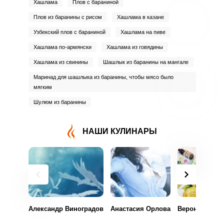
Хашлама
Плов с бараниной
Плов из баранины с рисом
Хашлама в казане
Узбекский плов с бараниной
Хашлама на пиве
Хашлама по-армянски
Хашлама из говядины
Хашлама из свинины
Шашлык из баранины на мангале
Маринад для шашлыка из баранины, чтобы мясо было
мягким
Шулюм из баранины
НАШИ КУЛИНАРЫ
Александр Виноградов
Анастасия Орлова
Вероника Иль