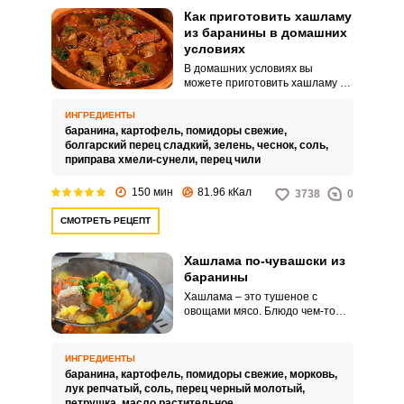
Как приготовить хашламу
из баранины в домашних
условиях
В домашних условиях вы
можете приготовить хашламу в
горшочках. Этим способом
можно готовить и на костре, и на
ИНГРЕДИЕНТЫ
плите, и в печи, и в духовке.
баранина,
картофель,
помидоры свежие,
болгарский перец сладкий,
зелень,
чеснок,
соль,
приправа хмели-сунели,
перец чили
150 мин
81.96 кКал
3738
0
СМОТРЕТЬ РЕЦЕПТ
Хашлама по-чувашски из
баранины
Хашлама – это тушеное с
овощами мясо. Блюдо чем-то
может напомнить суп, поскольку
содержит бульон.
ИНГРЕДИЕНТЫ
баранина,
картофель,
помидоры свежие,
морковь,
лук репчатый,
соль,
перец черный молотый,
петрушка,
масло растительное