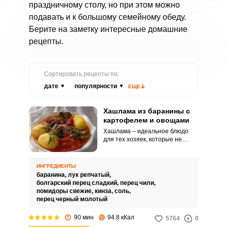
праздничному столу, но при этом можно
подавать и к большому семейному обеду.
Берите на заметку интересные домашние
рецепты.
Сортировать рецепты по:
дате
популярности
ЕЩЕ
Хашлама из баранины с
картофелем и овощами
Хашлама – идеальное блюдо
для тех хозяек, которые не
любят долго хлопотать на кухне,
но при этом должны сытно
накормить всю семью. Всего-то и
ИНГРЕДИЕНТЫ
нужно, что сложить в посуду для
баранина,
лук репчатый,
тушения порезанные овощи,
болгарский перец сладкий,
перец чили,
переслаивая их мясом и
помидоры свежие,
кинза,
соль,
специями.
перец черный молотый
90 мин
94.8 кКал
5764
0