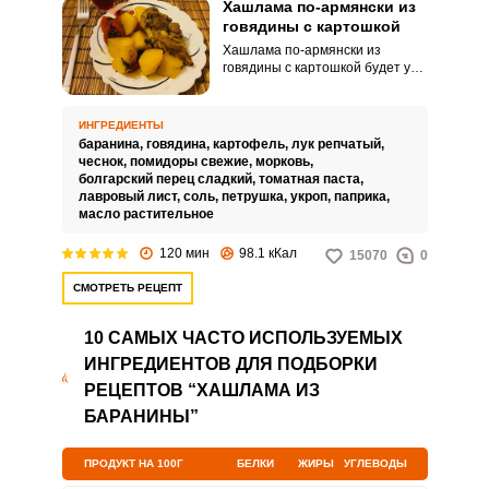
Хашлама по-армянски из
говядины с картошкой
Хашлама по-армянски из
говядины с картошкой будет у
вас очень сытным и вкусным
блюдом, а также и первым, и
вторым одновременно. Будем
ИНГРЕДИЕНТЫ
готовить с предварительным
баранина,
говядина,
картофель,
лук репчатый,
обжариванием мяса в казане
чеснок,
помидоры свежие,
морковь,
или обыкновенной утятнице, что
болгарский перец сладкий,
томатная паста,
ускоряет процесс
лавровый лист,
соль,
петрушка,
укроп,
паприка,
приготовления.
масло растительное
120 мин
98.1 кКал
15070
0
СМОТРЕТЬ РЕЦЕПТ
10 САМЫХ ЧАСТО ИСПОЛЬЗУЕМЫХ
ИНГРЕДИЕНТОВ ДЛЯ ПОДБОРКИ
РЕЦЕПТОВ “ХАШЛАМА ИЗ
БАРАНИНЫ”
ПРОДУКТ НА 100Г
БЕЛКИ
ЖИРЫ
УГЛЕВОДЫ