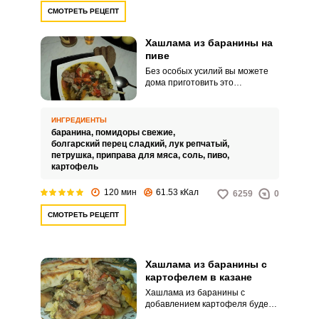
СМОТРЕТЬ РЕЦЕПТ
Хашлама из баранины на
пиве
Без особых усилий вы можете
дома приготовить это
оригинальное кавказское блюдо
и порадовать своих гостей и
близких вкусным обедом. Для
ИНГРЕДИЕНТЫ
этой хашламы лучше всего
баранина,
помидоры свежие,
подходят бараньи ребрышки.
болгарский перец сладкий,
лук репчатый,
петрушка,
приправа для мяса,
соль,
пиво,
картофель
120 мин
61.53 кКал
6259
0
СМОТРЕТЬ РЕЦЕПТ
Хашлама из баранины с
картофелем в казане
Хашлама из баранины с
добавлением картофеля будет у
вас полезным, сытным и