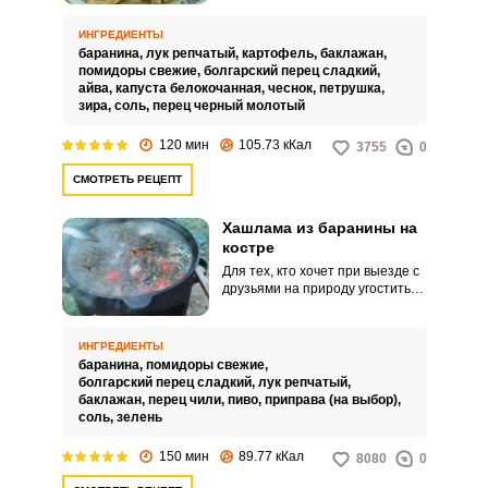
питательным обедом. Готовится
она в казане.
ИНГРЕДИЕНТЫ
баранина,
лук репчатый,
картофель,
баклажан,
помидоры свежие,
болгарский перец сладкий,
айва,
капуста белокочанная,
чеснок,
петрушка,
зира,
соль,
перец черный молотый
120 мин
105.73 кКал
3755
0
СМОТРЕТЬ РЕЦЕПТ
Хашлама из баранины на
костре
Для тех, кто хочет при выезде с
друзьями на природу угостить
их чем-то новеньким вместо
традиционного шашлыка,
предлагается интересный
ИНГРЕДИЕНТЫ
рецепт хашламы из баранины
баранина,
помидоры свежие,
на костре. Блюдо вкусное,
болгарский перец сладкий,
лук репчатый,
ароматное и будет отличной
баклажан,
перец чили,
пиво,
приправа (на выбор),
закуской к любым напиткам.
соль,
зелень
150 мин
89.77 кКал
8080
0