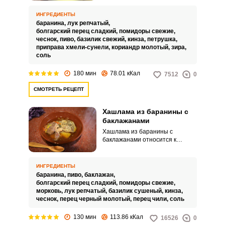
представляющее по сути
горячую похлебку из овощей и
ИНГРЕДИЕНТЫ
мяса. Такую хашламу часто
баранина,
лук репчатый,
готовят на природе.
болгарский перец сладкий,
помидоры свежие,
чеснок,
пиво,
базилик свежий,
кинза,
петрушка,
приправа хмели-сунели,
кориандр молотый,
зира,
соль
180 мин
78.01 кКал
7512
0
СМОТРЕТЬ РЕЦЕПТ
Хашлама из баранины с
баклажанами
Хашлама из баранины с
баклажанами относится к
классике кавказской кухни. Этот
овощ хорошо сочетается с
мясом, быстро впитывает
ИНГРЕДИЕНТЫ
ароматы приправ и специй и не
баранина,
пиво,
баклажан,
разваривается при длительном
болгарский перец сладкий,
помидоры свежие,
тушении.
морковь,
лук репчатый,
базилик сушеный,
кинза,
чеснок,
перец черный молотый,
перец чили,
соль
130 мин
113.86 кКал
16526
0