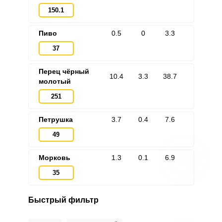
150.1
Пиво
0.5
0
3.3
37
Перец чёрный
10.4
3.3
38.7
молотый
251
Петрушка
3.7
0.4
7.6
49
Морковь
1.3
0.1
6.9
35
Быстрый фильтр