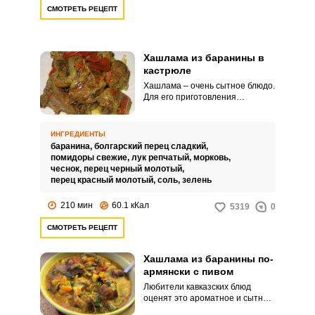
СМОТРЕТЬ РЕЦЕПТ
Хашлама из баранины в
кастрюле
Хашлама – очень сытное блюдо.
Для его приготовления
используется большое
количество овощей и мясо.
ИНГРЕДИЕНТЫ
баранина,
болгарский перец сладкий,
помидоры свежие,
лук репчатый,
морковь,
чеснок,
перец черный молотый,
перец красный молотый,
соль,
зелень
210 мин
60.1 кКал
5319
0
СМОТРЕТЬ РЕЦЕПТ
Хашлама из баранины по-
армянски с пивом
Любители кавказских блюд
оценят это ароматное и сытное
блюдо из баранины с пивом,