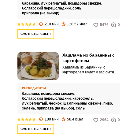
баранина,
лук репчатый,
помидоры свежие,
болгарский перец сладкий,
соль,
приправа (на выбор)
210 мин
128.57 кКал
5476
0
СМОТРЕТЬ РЕЦЕПТ
Хашлама из баранины с
картофелем
Хашлама из баранины с
картофелем будет у вас сытным
и вкусным комплексным обедом,
так как включает в себя и
первое, и второе блюдо.
ИНГРЕДИЕНТЫ
Картофель можно тушить
баранина,
помидоры свежие,
вместе с мясом и овощами, а
болгарский перец сладкий,
картофель,
можно сварить отдельно.
лук репчатый,
чеснок,
шампиньоны свежие,
пиво,
зелень,
приправа (на выбор),
соль
180 мин
58.4 кКал
2964
0
СМОТРЕТЬ РЕЦЕПТ