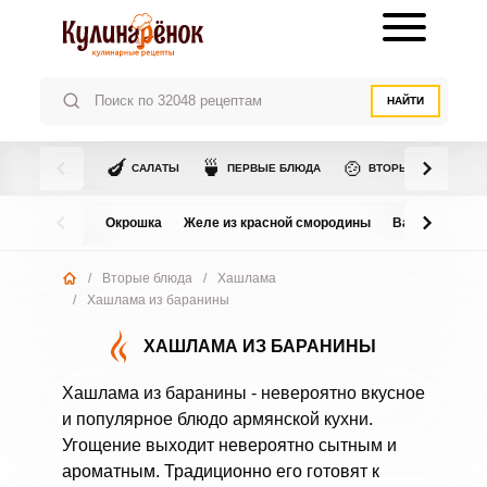
НАЙТИ
🍆
🍵
🍲
САЛАТЫ
ПЕРВЫЕ БЛЮДА
ВТОРЫЕ БЛЮДА
Окрошка
Желе из красной смородины
Варенье из в
/
Вторые блюда
/
Хашлама
/
Хашлама из баранины
ХАШЛАМА ИЗ БАРАНИНЫ
Хашлама из баранины - невероятно вкусное
и популярное блюдо армянской кухни.
Угощение выходит невероятно сытным и
ароматным. Традиционно его готовят к