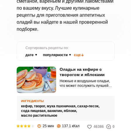
сметаной, вареньем и другими лакомствами
по вашему вкусу. Лучшие кулинарные
рецепты для приготовления аппетитных
оладий вы найдете в нашей проверенной
подборке.
Сортировать рецепты по:
дате
популярности
ЕЩЕ
Оладьи на кефире с
творогом и яблоками
Нежные и воздушные оладьи,
что может послужить лучшей
идеей для завтрака на
выходных! Добавим в тесто
немного творога, чтобы наши
ИНГРЕДИЕНТЫ
оладьи имели сливочный вкус. А
кефир,
творог,
мука пшеничная,
сахар-песок,
также немного натертого
сода пищевая,
ванилин,
яблоки,
яблока, оно придаст приятную
масло растительное
кислинку и сочную нотку.
25 мин
137.1 кКал
46386
0