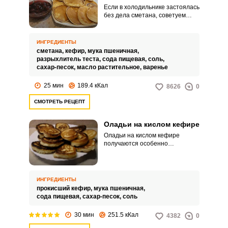
Если в холодильнике застоялась
без дела сметана, советуем
приготовить из нее оладьи.
Примечательно, что сметана
сгодится даже в том случае,
ИНГРЕДИЕНТЫ
если она уже не первой
сметана,
кефир,
мука пшеничная,
свежести и стала слишком
разрыхлитель теста,
сода пищевая,
соль,
кислой.
сахар-песок,
масло растительное,
варенье
25 мин
189.4 кКал
8626
0
СМОТРЕТЬ РЕЦЕПТ
Оладьи на кислом кефире
Оладьи на кислом кефире
получаются особенно
пышными, нежными и вкусными.
Для любителей сладкого можно
в тесто добавить больше
сахара.
ИНГРЕДИЕНТЫ
прокисший кефир,
мука пшеничная,
сода пищевая,
сахар-песок,
соль
30 мин
251.5 кКал
4382
0