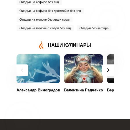
Оладьи на кефире без яиц
Оладьи на кефире без дрожжей и без яиц
Оладьи на молоке без яиц и соды
Оладьи на молоке с содой без яиц
Оладьи без кефира
НАШИ КУЛИНАРЫ
Александр Виноградов
Валентина Радченко
Вероника Ф