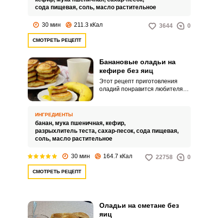
получаются пышными и
сода пищевая,
соль,
масло растительное
воздушными. Оладьи можно
подавать с любыми
30 мин
211.3 кКал
3644
0
дополнительными
наполнителями и соусами в
СМОТРЕТЬ РЕЦЕПТ
зависимости от ваших
собственных вкусовых
предпочтений.
Банановые оладьи на
кефире без яиц
Этот рецепт приготовления
оладий понравится любителям
банановой выпечки. Бананы
являются отличной заменой яиц
в тесте и делают оладьи
ИНГРЕДИЕНТЫ
ароматными и нежными.
банан,
мука пшеничная,
кефир,
разрыхлитель теста,
сахар-песок,
сода пищевая,
соль,
масло растительное
30 мин
164.7 кКал
22758
0
СМОТРЕТЬ РЕЦЕПТ
Оладьи на сметане без
яиц