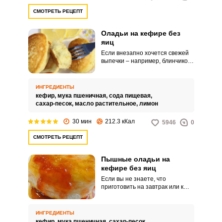
СМОТРЕТЬ РЕЦЕПТ
Оладьи на кефире без
яиц
Если внезапно хочется свежей
выпечки – например, блинчиков
или оладий, а в доме нет яиц –
то вам на помощь придет наш
рецепт оладий на кефире без
ИНГРЕДИЕНТЫ
яиц. Очень простые и вкусные
кефир,
мука пшеничная,
сода пищевая,
оладьи будут у вас на столе
сахар-песок,
масло растительное,
лимон
буквально через полчаса –
попробуйте.
30 мин
212.3 кКал
5946
0
СМОТРЕТЬ РЕЦЕПТ
Пышные оладьи на
кефире без яиц
Если вы не знаете, что
приготовить на завтрак или к
семейному чаепитию,
воспользуйтесь этим простым и
быстрым рецептом пышных
ИНГРЕДИЕНТЫ
оладьев на кефире без яиц.Они
кефир,
мука пшеничная,
сахар-песок,