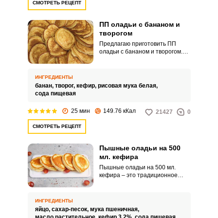
СМОТРЕТЬ РЕЦЕПТ
ПП оладьи с бананом и
творогом
Предлагаю приготовить ПП
оладьи с бананом и творогом.
Такое тесто делает блюдо более
нежным и сочным.
ИНГРЕДИЕНТЫ
банан,
творог,
кефир,
рисовая мука белая,
сода пищевая
25 мин
149.76 кКал
21427
0
СМОТРЕТЬ РЕЦЕПТ
Пышные оладьи на 500
мл. кефира
Пышные оладьи на 500 мл.
кефира – это традиционное
блюдо русской кухни,
представляющее собой
небольшие круглые лепешки.
ИНГРЕДИЕНТЫ
яйцо,
сахар-песок,
мука пшеничная,
масло растительное,
кефир 3.2%,
сода пищевая,