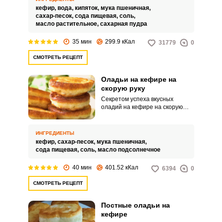
получается из простых
кефир,
вода,
кипяток,
мука пшеничная,
ингредиентов.
сахар-песок,
сода пищевая,
соль,
масло растительное,
сахарная пудра
35 мин
299.9 кКал
31779
0
СМОТРЕТЬ РЕЦЕПТ
Оладьи на кефире на
скорую руку
Секретом успеха вкусных
оладий на кефире на скорую
руку является правильный
замес теста. Важна его
консистенция, иначе из жидкого
ИНГРЕДИЕНТЫ
теста получатся плоские блины,
кефир,
сахар-песок,
мука пшеничная,
а из очень густого просто не
сода пищевая,
соль,
масло подсолнечное
пропекутся внутри.
40 мин
401.52 кКал
6394
0
СМОТРЕТЬ РЕЦЕПТ
Постные оладьи на
кефире