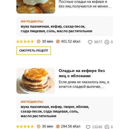
Постные оладьи на кефире и
без яиц получаются не менее
вкусными, да и к тому же
полезнее и низкокалорийнее,
чем традиционные оладьи. По
ИНГРЕДИЕНТЫ
предлагаемому рецепту они
мука пшеничная,
кефир,
сахар-песок,
будут у вас необыкновенно
сода пищевая,
соль,
масло растительное
пышные.
30 мин
401.52 кКал
9877
0
СМОТРЕТЬ РЕЦЕПТ
Оладьи на кефире без
яиц с яблоками
Если дома не оказалось яиц, а
хочется сладкой выпечки,
попробуйте испечь эти
удивительные пышные оладьи
на кефире с добавлением
ИНГРЕДИЕНТЫ
творога и яблок. Они буквально
мука пшеничная,
кефир,
творог,
яблоки,
тают во рту, напоминая по вкусу
сахар-песок,
сода пищевая,
соль,
шарлотку.
масло растительное
30 мин
294.56 кКал
13240
0