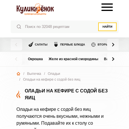
НАЙТИ
🍆
🍵
🍲
САЛАТЫ
ПЕРВЫЕ БЛЮДА
ВТОРЫЕ БЛЮДА
Окрошка
Желе из красной смородины
Варенье из в
/
Выпечка
/
Оладьи
/
Оладьи на кефире с содой без яиц
ОЛАДЬИ НА КЕФИРЕ С СОДОЙ БЕЗ
ЯИЦ
Оладьи на кефире с содой без яиц
получаются очень вкусными, нежными и
румяными. Подавайте их к столу со