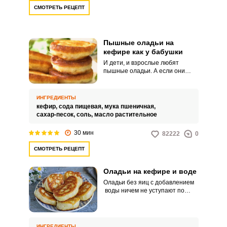
СМОТРЕТЬ РЕЦЕПТ
Пышные оладьи на
кефире как у бабушки
И дети, и взрослые любят
пышные оладьи. А если они
приготовлены по рецепту, как в
детстве готовила бабушка, то
это самые вкусные оладьи!
ИНГРЕДИЕНТЫ
Ничего сложного в их
кефир,
сода пищевая,
мука пшеничная,
приготовлении нет,
сахар-песок,
соль,
масло растительное
используются самые обычные
ингредиенты.
30 мин
82222
0
СМОТРЕТЬ РЕЦЕПТ
Оладьи на кефире и воде
Оладьи без яиц с добавлением
воды ничем не уступают по
пышности и мягкости. Возьмите
этот рецепт на заметку – и
будете приятно удивлены
отличным результатом, который
ИНГРЕДИЕНТЫ