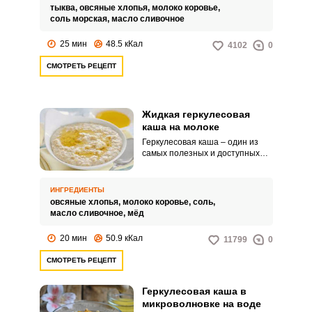
тыква,
овсяные хлопья,
молоко коровье,
соль морская,
масло сливочное
25 мин
48.5 кКал
4102
0
СМОТРЕТЬ РЕЦЕПТ
Жидкая геркулесовая
каша на молоке
Геркулесовая каша – один из
самых полезных и доступных
завтраком. Если вы не хотите
караулить у плиты, чтобы каша
не пригорела и не убежала, то
ИНГРЕДИЕНТЫ
этот рецепт вам точно
овсяные хлопья,
молоко коровье,
соль,
понравится.
масло сливочное,
мёд
20 мин
50.9 кКал
11799
0
СМОТРЕТЬ РЕЦЕПТ
Геркулесовая каша в
микроволновке на воде