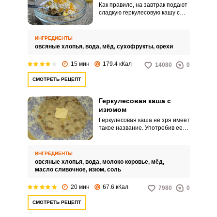
Как правило, на завтрак подают
сладкую геркулесовую кашу с
добавками из фруктов, орехов,
меда или сухофруктов. Однако,
если сварить кашу на воде без
ИНГРЕДИЕНТЫ
сахара, то она может стать
овсяные хлопья,
вода,
мёд,
сухофрукты,
орехи
отличным гарниром для рыбы и
мяса.
15 мин
179.4 кКал
14080
0
СМОТРЕТЬ РЕЦЕПТ
Геркулесовая каша с
изюмом
Геркулесовая каша не зря имеет
такое название. Употребив ее
на завтрак, вы будет полны сил
и энергии, как одноименный
древнегреческий герой
ИНГРЕДИЕНТЫ
Геркулес.
овсяные хлопья,
вода,
молоко коровье,
мёд,
масло сливочное,
изюм,
соль
20 мин
67.6 кКал
7980
0
СМОТРЕТЬ РЕЦЕПТ