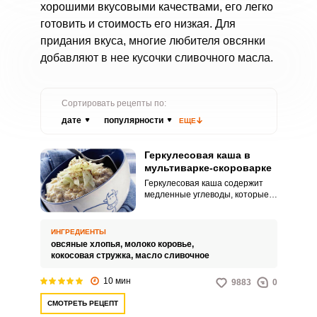
хорошими вкусовыми качествами, его легко
готовить и стоимость его низкая. Для
придания вкуса, многие любителя овсянки
добавляют в нее кусочки сливочного масла.
Сортировать рецепты по:
дате
популярности
ЕЩЕ
Геркулесовая каша в
мультиварке-скороварке
Геркулесовая каша содержит
медленные углеводы, которые
прекрасно утоляют чувство
голода. Регулярное
употребление каши на завтрак
ИНГРЕДИЕНТЫ
улучшает память, повышает
овсяные хлопья,
молоко коровье,
внимание, нормализует работу
кокосовая стружка,
масло сливочное
печени и не только.
10 мин
9883
0
СМОТРЕТЬ РЕЦЕПТ