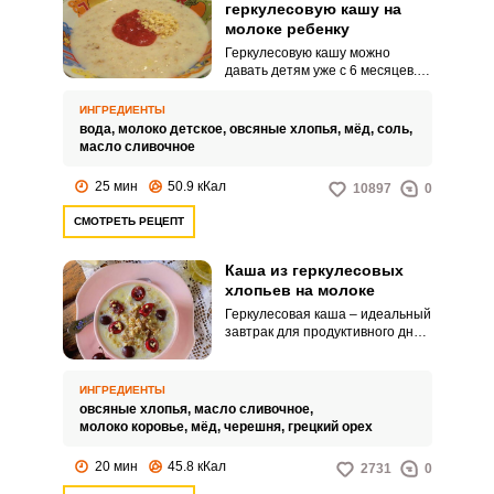
геркулесовую кашу на
молоке ребенку
Геркулесовую кашу можно
давать детям уже с 6 месяцев.
Для деток лучше всего делать
кашу немного жиже, чем обычно.
ИНГРЕДИЕНТЫ
вода,
молоко детское,
овсяные хлопья,
мёд,
соль,
масло сливочное
25 мин
50.9 кКал
10897
0
СМОТРЕТЬ РЕЦЕПТ
Каша из геркулесовых
хлопьев на молоке
Геркулесовая каша – идеальный
завтрак для продуктивного дня.
Она обладает приятным, слегка
сладким вкусом и имеет нежную
консистенцию.
ИНГРЕДИЕНТЫ
овсяные хлопья,
масло сливочное,
молоко коровье,
мёд,
черешня,
грецкий орех
20 мин
45.8 кКал
2731
0