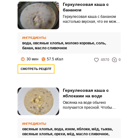
Геркулесовая каша с
бананом
Геркулесовая каша с бананом
настолько вкусная, что ее можно
подавать в качестве десерта.
Кашу можно готовить на воде,
молоке или их смеси, можете
ИНГРЕДИЕНТЫ
выбрать вариант по своему
вода,
овсяные хлопья,
молоко коровье,
соль,
вкусу.
банан,
масло сливочное
30 мин
57.5 кКал
4970
0
СМОТРЕТЬ РЕЦЕПТ
Геркулесовая каша с
яблоками на воде
Овсянка на воде обычно
получается пресной. Чтобы
подсластить кашу и сделать вкус
более ярким, добавьте в нее
немного яблок.
ИНГРЕДИЕНТЫ
овсяные хлопья,
вода,
изюм,
яблоки,
мёд,
тыква,
овсяные хлопья,
орехи,
мёд,
масло сливочное,