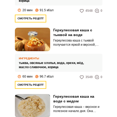
корица
20 мин
91.5 кКал
4548
0
СМОТРЕТЬ РЕЦЕПТ
Геркулесовая каша с
тыквой на воде
Геркулесова каша с тыквой
получается яркой и вкусной,
оранжевый цвет поднимает
настроение, а полезные
свойства насыщают организм
ИНГРЕДИЕНТЫ
энергией. Такой завтрак точно
тыква,
овсяные хлопья,
вода,
орехи,
мёд,
понравится детям.
масло сливочное,
корица
60 мин
96.7 кКал
3549
0
СМОТРЕТЬ РЕЦЕПТ
Геркулесовая каша на
воде с медом
Геркулесовая каша – вкусное и
полезное начало дня. Она
отлично утоляет голод и