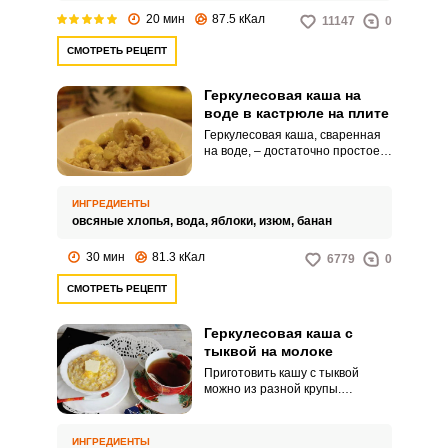
каши за вас.
20 мин
87.5 кКал
11147
0
СМОТРЕТЬ РЕЦЕПТ
Геркулесовая каша на
воде в кастрюле на плите
Геркулесовая каша, сваренная
на воде, – достаточно простое и
бюджетное блюдо. Поэтому
часто ее делают с различными
вкусными сладкими и солеными
ИНГРЕДИЕНТЫ
добавками из фруктов или
овсяные хлопья,
вода,
яблоки,
изюм,
банан
овощей.
30 мин
81.3 кКал
6779
0
СМОТРЕТЬ РЕЦЕПТ
Геркулесовая каша с
тыквой на молоке
Приготовить кашу с тыквой
можно из разной крупы.
Невероятно вкусная и
питательная получается
геркулесовая каша.
ИНГРЕДИЕНТЫ