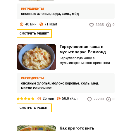
обеспечивает высокую
работоспособность вплоть до
ИНГРЕДИЕНТЫ
обеда.
овсяные хлопья,
вода,
соль,
мёд
40 мин
71 кКал
3935
0
СМОТРЕТЬ РЕЦЕПТ
Геркулесовая каша в
мультиварке Редмонд
Геркулесовую кашу в
мультиварке можно приготовить
на воде или молоке. На воде у
вас будет диетический вариант,
а на молоке получится более
ИНГРЕДИЕНТЫ
сытное блюдо.
овсяные хлопья,
молоко коровье,
соль,
мёд,
масло сливочное
25 мин
56.6 кКал
22299
0
СМОТРЕТЬ РЕЦЕПТ
Как приготовить