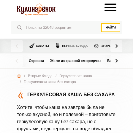
НАЙТИ
🍆
🍵
🍲
САЛАТЫ
ПЕРВЫЕ БЛЮДА
ВТОРЫЕ БЛЮДА
Окрошка
Желе из красной смородины
Варенье из в
/
Вторые блюда
/
Геркулесовая каша
/
Геркулесовая каша без сахара
ГЕРКУЛЕСОВАЯ КАША БЕЗ САХАРА
Хотите, чтобы каша на завтрак была не
только вкусной, но и полезной – приготовьте
геркулесовую кашу без сахара, но с
фруктами, ведь геркулес на воде обладает