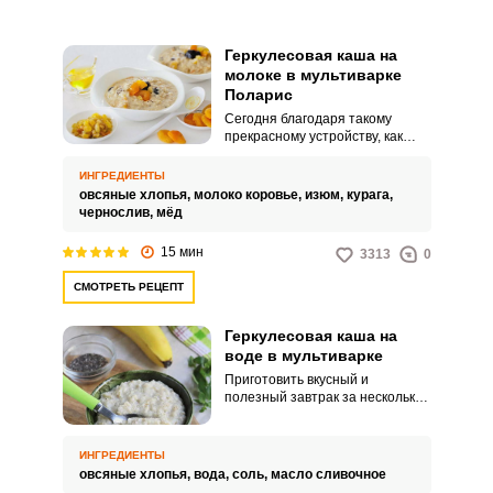
Геркулесовая каша на
молоке в мультиварке
Поларис
Сегодня благодаря такому
прекрасному устройству, как
мультиварка Поларис, можно
приготовить геркулесовую кашу
ИНГРЕДИЕНТЫ
намного быстрее, чем на плите.
овсяные хлопья,
молоко коровье,
изюм,
курага,
Кроме того, следить за тем,
чернослив,
мёд
чтобы каша не убежала тоже
нет необходимости.
15 мин
3313
0
СМОТРЕТЬ РЕЦЕПТ
Геркулесовая каша на
воде в мультиварке
Приготовить вкусный и
полезный завтрак за несколько
минут возможно. Мультиварка
утром не только сэкономит ваше
время, но и сделает всю
ИНГРЕДИЕНТЫ
основную работу по
овсяные хлопья,
вода,
соль,
масло сливочное
приготовлению геркулесовой