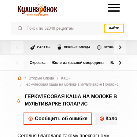
НАЙТИ
🍆
🍵
🍲
САЛАТЫ
ПЕРВЫЕ БЛЮДА
ВТОРЫЕ БЛЮДА
Окрошка
Желе из красной смородины
Варенье из в
/
Вторые блюда
/
Каши
/
Геркулесовая каша на молоке в мультиварке Поларис
ГЕРКУЛЕСОВАЯ КАША НА МОЛОКЕ В
МУЛЬТИВАРКЕ ПОЛАРИС
Сообщить об ошибке
Калорийнос
Сегодня благодаря такому прекрасному