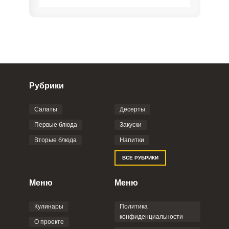
Рубрики
Салаты
Десерты
Фото до 4 шт, до 5 mb
ПРИКРЕПИТЬ
Первые блюда
Закуски
Вторые блюда
Напитки
Отправляя эту форму, вы соглашаетесь с
ВСЕ РУБРИКИ
Правилами сайта
,
Политикой
конфиденциальности
,
Политикой обработки
персональных данных
и
Пользовательским
Меню
Меню
соглашением
.
Кулинары
Политика
конфиденциальности
О проекте