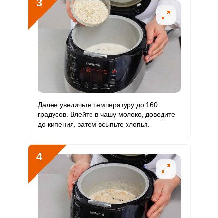
3
Магний
312.9 мг
400 мг
17
19.6
Натрий
64.4 мг
1300 мг
1.1
1.2
Сера
160.7 мг
500 мг
7
8
Фосфор
629.1 мг
800 мг
17.1
19.7
Хлор
88.5 мг
2300 мг
0.8
1
Далее увеличьте температуру до 160
Алюминий
860.5 мкг
30 мкг
622.2
717.1
градусов. Влейте в чашу молоко, доведите
до кипения, затем всыпьте хлопья.
Железо
12.6 мг
18 мг
15.2
17.5
Йод
10.7 мкг
150 мкг
1.5
1.8
4
Кобальт
5.2 мкг
10 мкг
11.3
13
Литий
10.9 мкг
70 мкг
3.4
3.9
Марганец
4.6 мкг
2 мкг
50
57.7