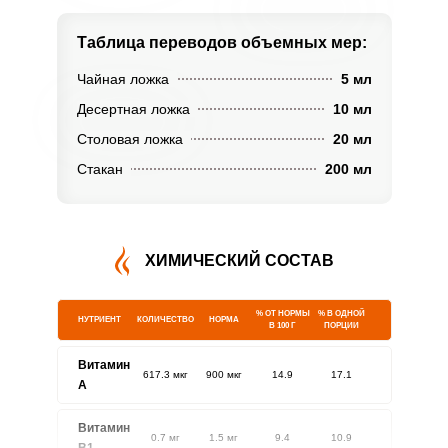
Таблица переводов
объемных мер:
Чайная ложка
5 мл
Десертная ложка
10 мл
Столовая ложка
20 мл
Стакан
200 мл
ХИМИЧЕСКИЙ СОСТАВ
% ОТ НОРМЫ
% В ОДНОЙ
НУТРИЕНТ
КОЛИЧЕСТВО
НОРМА
В 100 Г
ПОРЦИИ
Витамин
617.3 мкг
900 мкг
14.9
17.1
A
Витамин
0.7 мг
1.5 мг
9.4
10.9