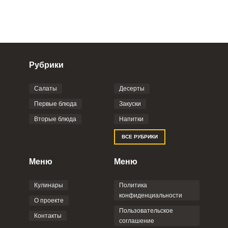
Рубрики
Салаты
Десерты
Фото до 4 шт, до 5 mb
ПРИКРЕПИТЬ
Первые блюда
Закуски
Вторые блюда
Напитки
Отправляя эту форму, вы соглашаетесь с
ВСЕ РУБРИКИ
Правилами сайта
,
Политикой
конфиденциальности
,
Политикой обработки
персональных данных
и
Пользовательским
Меню
Меню
соглашением
.
Кулинары
Политика
конфиденциальности
О проекте
Пользовательское
Контакты
соглашение