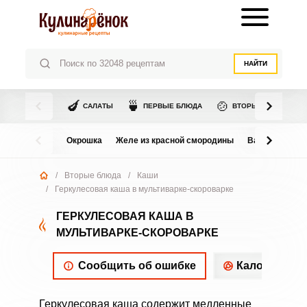
НАЙТИ
🍆
🍵
🍲
САЛАТЫ
ПЕРВЫЕ БЛЮДА
ВТОРЫЕ БЛЮДА
Окрошка
Желе из красной смородины
Варенье из в
/
Вторые блюда
/
Каши
/
Геркулесовая каша в мультиварке-скороварке
ГЕРКУЛЕСОВАЯ КАША В
МУЛЬТИВАРКЕ-СКОРОВАРКЕ
Сообщить об ошибке
Калорийнос
Геркулесовая каша содержит медленные