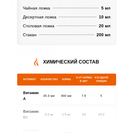
Чайная ложка
5 мл
Десертная ложка
10 мл
Столовая ложка
20 мл
Стакан
200 мл
ХИМИЧЕСКИЙ СОСТАВ
% ОТ НОРМЫ
% В ОДНОЙ
НУТРИЕНТ
КОЛИЧЕСТВО
НОРМА
В 100 Г
ПОРЦИИ
Витамин
45.3 мкг
900 мкг
7.6
5
A
Витамин
0.2 мг
1.5 мг
23
15.2
В1
Витамин