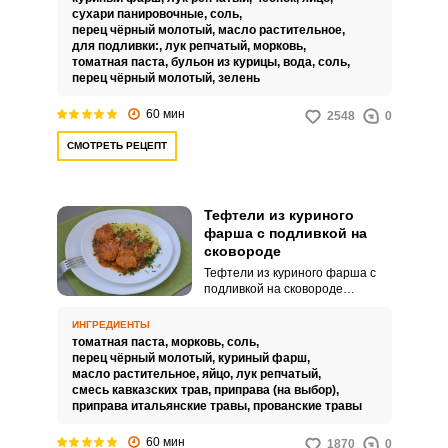
обжариваются до золотистой
сухари панировочные,
соль,
корочки. После этого они
перец чёрный молотый,
масло растительное,
тушатся в подливке,
для подливки:,
лук репчатый,
морковь,
приготовленной из лука,
томатная паста,
бульон из курицы,
вода,
соль,
моркови, томатной пасты,
перец чёрный молотый,
зелень
куриного бульона и воды.
60 мин
2548
0
СМОТРЕТЬ РЕЦЕПТ
Тефтели из куриного
фарша с подливкой на
сковороде
Тефтели из куриного фарша с
подливкой на сковороде
готовятся просто и
относительно недолго. Блюдо
ИНГРЕДИЕНТЫ
получается сытным и очень
томатная паста,
морковь,
соль,
вкусным.
перец чёрный молотый,
куриный фарш,
масло растительное,
яйцо,
лук репчатый,
смесь кавказских трав,
приправа (на выбор),
приправа итальянские травы,
прованские травы
60 мин
1870
0