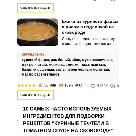
СМОТРЕТЬ РЕЦЕПТ
Ежики из куриного фарша
с рисом с подливкой на
сковороде
Сегодня представляю вашему
вниманию рецепт ежиков из
куриного фарша с рисом с
подливкой на сковороде. Чистый
ИНГРЕДИЕНТЫ
куриный фарш может быть
куриный фарш,
рис белый,
яйцо,
мука пшеничная,
несколько суховат, особенно,
лук репчатый,
морковь,
сливки,
томатный сок,
если приготовлен он из грудки.
базилик сушеный,
соль,
перец черный молотый,
масло растительное
50 мин
169.7 кКал
53637
0
СМОТРЕТЬ РЕЦЕПТ
10 САМЫХ ЧАСТО ИСПОЛЬЗУЕМЫХ
ИНГРЕДИЕНТОВ ДЛЯ ПОДБОРКИ
РЕЦЕПТОВ “КУРИНЫЕ ТЕФТЕЛИ В
ТОМАТНОМ СОУСЕ НА СКОВОРОДЕ”