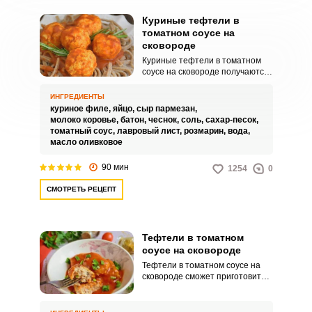
Куриные тефтели в
томатном соусе на
сковороде
Куриные тефтели в томатном
соусе на сковороде получаются
интересными по вкусу,
аппетитными и питательными.
ИНГРЕДИЕНТЫ
Такое сочное угощение можно
куриное филе,
яйцо,
сыр пармезан,
подавать с картофельным пюре,
молоко коровье,
батон,
чеснок,
соль,
сахар-песок,
макаронами и другими
томатный соус,
лавровый лист,
розмарин,
вода,
гарнирами, которые больше
масло оливковое
любите.
90 мин
1254
0
СМОТРЕТЬ РЕЦЕПТ
Тефтели в томатном
соусе на сковороде
Тефтели в томатном соусе на
сковороде сможет приготовить
каждый. Блюдо обладает
аппетитным внешним видом и
привлекательными запахами.