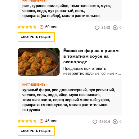
ИНГРЕДИЕНТЫ
рис ,
куриное филе,
яйцо,
томатная паста,
мука,
чеснок,
вода,
лук репчатый,
соль,
приправа (на выбор),
масло растительное
60 мин
2143
0
СМОТРЕТЬ РЕЦЕПТ
Ёжики из фарша с рисом
в томатном соусе на
сковороде
Предлагаю приготовить
невероятно вкусные, сочные и
нежные ежики из фарша с
рисом в томатном соусе на
ИНГРЕДИЕНТЫ
сковороде. Сытное блюдо
куриный фарш,
рис длиннозерный,
лук репчатый,
замечательно подойдет для
чеснок,
соль,
вода,
яйцо,
мука пшеничная,
обеда, ужина и даже семейного
томатная паста,
перец черный молотый,
укроп,
застолья.
приправа хмели-сунели,
масло растительное,
петрушка
45 мин
48514
0
СМОТРЕТЬ РЕЦЕПТ