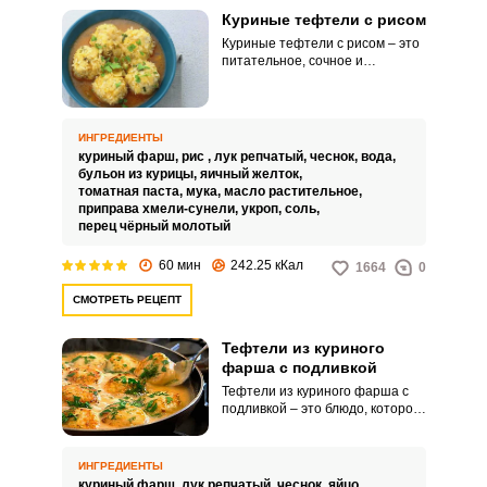
Куриные тефтели с рисом
Куриные тефтели с рисом – это
питательное, сочное и
невероятно вкусное угощение
для домашнего стола. Готовый
продукт можно подавать к столу
с вашими любимыми гарнирами.
ИНГРЕДИЕНТЫ
куриный фарш,
рис ,
лук репчатый,
чеснок,
вода,
бульон из курицы,
яичный желток,
томатная паста,
мука,
масло растительное,
приправа хмели-сунели,
укроп,
соль,
перец чёрный молотый
60 мин
242.25 кКал
1664
0
СМОТРЕТЬ РЕЦЕПТ
Тефтели из куриного
фарша с подливкой
Тефтели из куриного фарша с
подливкой – это блюдо, которое
включает в себя куриный фарш,
обычно формируемый в
небольшие круглые лепешки
ИНГРЕДИЕНТЫ
(тефтели), которые затем
куриный фарш,
лук репчатый,
чеснок,
яйцо,