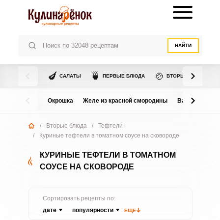
НАЙТИ
🍆
🍵
🍲
САЛАТЫ
ПЕРВЫЕ БЛЮДА
ВТОРЫЕ БЛЮДА
Окрошка
Желе из красной смородины
Варенье из в
/
Вторые блюда
/
Тефтели
/
Куриные тефтели в томатном соусе на сковороде
КУРИНЫЕ ТЕФТЕЛИ В ТОМАТНОМ
СОУСЕ НА СКОВОРОДЕ
Сортировать рецепты по:
дате
популярности
ЕЩЕ