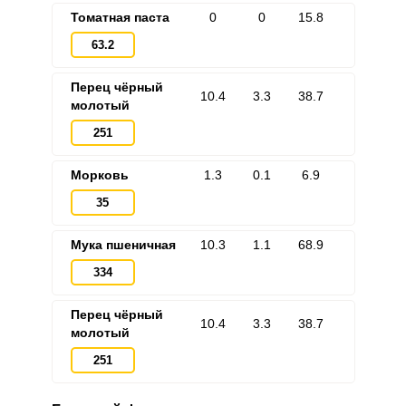
Томатная паста
0
0
15.8
63.2
Перец чёрный
10.4
3.3
38.7
молотый
251
Морковь
1.3
0.1
6.9
35
Мука пшеничная
10.3
1.1
68.9
334
Перец чёрный
10.4
3.3
38.7
молотый
251