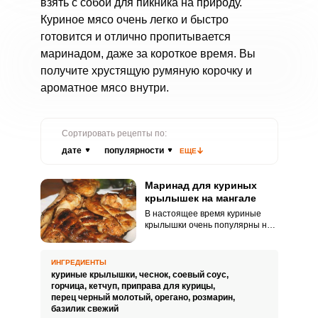
взять с собой для пикника на природу.
Куриное мясо очень легко и быстро
готовится и отлично пропитывается
маринадом, даже за короткое время. Вы
получите хрустящую румяную корочку и
ароматное мясо внутри.
Сортировать рецепты по:
дате
популярности
ЕЩЕ
Маринад для куриных
крылышек на мангале
В настоящее время куриные
крылышки очень популярны не
только среди
придерживающихся диеты и ПП.
Вкус и сочность мяса крылышек,
ИНГРЕДИЕНТЫ
а также быстрота
куриные крылышки,
чеснок,
соевый соус,
приготовления идеально
горчица,
кетчуп,
приправа для курицы,
подходят для любителей
перец черный молотый,
орегано,
розмарин,
пикников и еды на природе.
базилик свежий