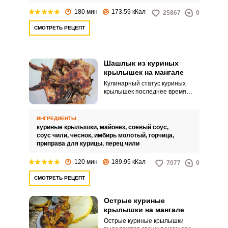
180 мин
173.59 кКал
25867
0
СМОТРЕТЬ РЕЦЕПТ
Шашлык из куриных
крылышек на мангале
Кулинарный статус куриных
крылышек последнее время
поднялся от вторичного
субпродукта до деликатеса,
ведь при запекании, и особенно
ИНГРЕДИЕНТЫ
на мангале, они получаются
куриные крылышки,
майонез,
соевый соус,
нежными и хрустящими.
соус чили,
чеснок,
имбирь молотый,
горчица,
Маринад для них можно
приправа для курицы,
перец чили
подобрать по своему вкусу, и,
конечно, сырые крылышки
120 мин
189.95 кКал
7077
0
должны быть хорошего
качества.
СМОТРЕТЬ РЕЦЕПТ
Острые куриные
крылышки на мангале
Острые куриные крылышки