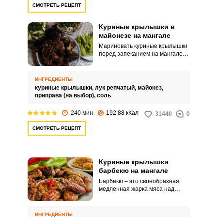
маринуются быстро, за 20–60
СМОТРЕТЬ РЕЦЕПТ
минут, и мясо всегда получается
сочным, мягким и с приятным
кисло-сладким привкусом.
Куриные крылышки в
майонезе на мангале
Мариновать куриные крылышки
перед запеканием на мангале
можно по-разному, и одним из
вариантов будет маринование в
обычном майонезе. К майонезу
ИНГРЕДИЕНТЫ
вам предлагается добавить
куриные крылышки,
лук репчатый,
майонез,
различные молотые пряности, а
приправа (на выбор),
соль
приправа для курицы барбекю
придаст крылышкам особый
240 мин
192.88 кКал
31440
0
острый вкус.
СМОТРЕТЬ РЕЦЕПТ
Куриные крылышки
барбекю на мангале
Барбекю – это своеобразная
медленная жарка мяса над
тлеющими углями при
температуре 100-120°С. Для
этого есть специальные печи, и
ИНГРЕДИЕНТЫ