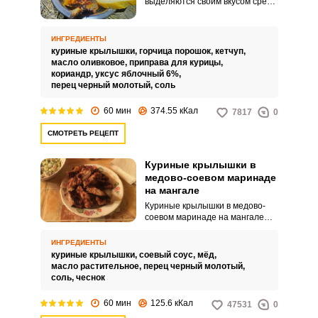
выделяются своим вкусом среди
других вариантов
приготовления, и их готовят
обычно для угощения друзей
ИНГРЕДИЕНТЫ
при посиделках у мангала на
куриные крылышки,
горчица порошок,
кетчуп,
свежем воздухе. Они будут
масло оливковое,
приправа для курицы,
хорошей закуской к пиву или
кориандр,
уксус яблочный 6%,
слабоалкогольным напиткам.
перец черный молотый,
соль
60 мин
374.55 кКал
7817
0
СМОТРЕТЬ РЕЦЕПТ
Куриные крылышки в
медово-соевом маринаде
на мангале
Куриные крылышки в медово-
соевом маринаде на мангале
вкусные и выглядят очень
аппетитно! Из множества
ИНГРЕДИЕНТЫ
придуманных и проверенных
куриные крылышки,
соевый соус,
мёд,
опытом рецептов
масло растительное,
перец черный молотый,
приготовления куриных
соль,
чеснок
крылышек наиболее необычный
и яркий вкус придает им именно
60 мин
125.6 кКал
47531
0
соус. В нем крылышки