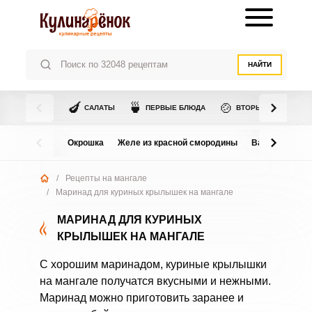
НАЙТИ
🍆
🍵
🍲
САЛАТЫ
ПЕРВЫЕ БЛЮДА
ВТОРЫЕ БЛЮДА
Окрошка
Желе из красной смородины
Варенье из в
/
Рецепты на мангале
/
Маринад для куриных крылышек на мангале
МАРИНАД ДЛЯ КУРИНЫХ
КРЫЛЫШЕК НА МАНГАЛЕ
С хорошим маринадом, куриные крылышки
на мангале получатся вкусными и нежными.
Маринад можно приготовить заранее и