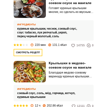
соевом соусе на мангале
Готовят куриные крылышки
многие, но сделать их вкусными
– это кулинарное мастерство.
Вкус их определяется
маринадом.
ИНГРЕДИЕНТЫ
куриные крылышки,
чеснок,
соевый соус,
соус табаско,
лук репчатый,
укроп,
перец черный молотый,
соль
220 мин
131.1 кКал
14755
0
СМОТРЕТЬ РЕЦЕПТ
Крылышки в медово-
соевом соусе на мангале
Благодаря медово-соевому
маринаду куриные крылышки
превращаются в великолепную
закуску. Можно заранее
замариновать крылья, взять их с
ИНГРЕДИЕНТЫ
собой на природу и запечь на
соевый соус,
соль,
мёд,
горчица,
кетчуп,
мангале.
куриные крылышки
12 ч
202.86 кКал
12111
0