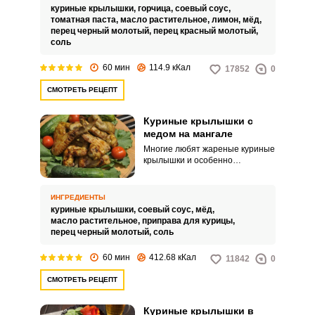
готовят мясо на решетке.
куриные крылышки,
горчица,
соевый соус,
томатная паста,
масло растительное,
лимон,
мёд,
перец черный молотый,
перец красный молотый,
соль
60 мин
114.9 кКал
17852
0
СМОТРЕТЬ РЕЦЕПТ
Куриные крылышки с
медом на мангале
Многие любят жареные куриные
крылышки и особенно
приготовленные на мангале.
Чтобы мясо было мягким и
сочным, их маринуют в
ИНГРЕДИЕНТЫ
различных маринадах.
куриные крылышки,
соевый соус,
мёд,
масло растительное,
приправа для курицы,
перец черный молотый,
соль
60 мин
412.68 кКал
11842
0
СМОТРЕТЬ РЕЦЕПТ
Куриные крылышки в