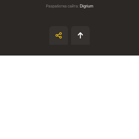
Digrium
Разработка сайта:
ВХОД НА САЙТ
РЕГИСТРАЦИЯ
Войдите
с помощью социальных сетей:
или