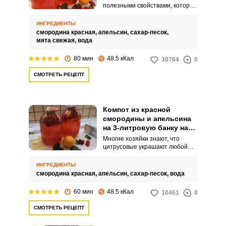
полезными свойствами, которые
очень нужны организму во
время зимы. Смородина в
ИНГРЕДИЕНТЫ
совокупности с апельсином
смородина красная,
апельсин,
сахар-песок,
придаст компоту кисло-сладкий
мята свежая,
вода
вкус, а веточка мяты,
добавленная в напиток, освежит
80 мин
48.5 кКал
30764
0
его.
СМОТРЕТЬ РЕЦЕПТ
Компот из красной
смородины и апельсина
на 3-литровую банку на
зиму
Многие хозяйки знают, что
цитрусовые украшают любой
компот и придают ему приятное
послевкусие. Так и компот из
ИНГРЕДИЕНТЫ
красной смородины с
смородина красная,
апельсин,
сахар-песок,
вода
апельсином преображается и
делает напиток похожим на
60 мин
48.5 кКал
10461
0
«Фанту», что очень нравится
детям.
СМОТРЕТЬ РЕЦЕПТ