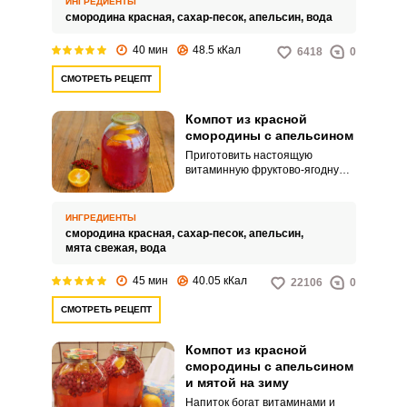
ИНГРЕДИЕНТЫ
получится в считанные сроки.
смородина красная,
сахар-песок,
апельсин,
вода
Не смотря на простоту
приготовления, послевкусие
40 мин
48.5 кКал
6418
0
компота остается надолго, как и
желание приготовить хотя бы
СМОТРЕТЬ РЕЦЕПТ
еще одну баночку.
Компот из красной
смородины с апельсином
Приготовить настоящую
витаминную фруктово-ягодную
бомбу для всей семьи очень
просто. Достаточно
воспользоваться рецептом
ИНГРЕДИЕНТЫ
компота из красной смородины
смородина красная,
сахар-песок,
апельсин,
с апельсином.
мята свежая,
вода
45 мин
40.05 кКал
22106
0
СМОТРЕТЬ РЕЦЕПТ
Компот из красной
смородины с апельсином
и мятой на зиму
Напиток богат витаминами и