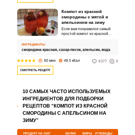
компот апельсин.
Компот из красной
смородины с мятой и
апельсином на зиму
Если вам понравился самый
простой компот из красной
смородины, то не спешите
останавливаться и
ИНГРЕДИЕНТЫ
присмотритесь к данному
смородина красная,
сахар-песок,
апельсин,
вода
рецепту. К вашему вниманию
еще один невероятно полезный
60 мин
48.5 кКал
6377
0
летний напиток, который
напоминает апельсиновый сок,
СМОТРЕТЬ РЕЦЕПТ
только без добавления вредных
консервантов.
10 САМЫХ ЧАСТО ИСПОЛЬЗУЕМЫХ
ИНГРЕДИЕНТОВ ДЛЯ ПОДБОРКИ
РЕЦЕПТОВ “КОМПОТ ИЗ КРАСНОЙ
СМОРОДИНЫ С АПЕЛЬСИНОМ НА
ЗИМУ”
ПРОДУКТ НА 100Г
БЕЛКИ
ЖИРЫ
УГЛЕВОДЫ