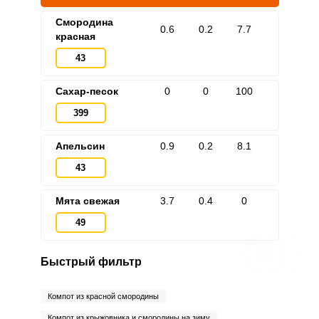
Смородина
0.6
0.2
7.7
красная
43
Сахар-песок
0
0
100
399
Апельсин
0.9
0.2
8.1
43
Мята свежая
3.7
0.4
0
49
Быстрый фильтр
Компот из красной смородины
Компот из крыжовника и смородины на зиму