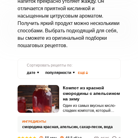
напиток прекрасно утоляет жажду. Он
отличается приятной кислинкой и
насыщенным цитрусовым ароматом.
Получить яркий продукт можно несколькими
способами. Выбрать подходящий для себя,
вы сможете из оригинальной подборки
пошаговых рецептов.
Сортировать рецепты по:
дате
популярности
ЕЩЕ
Компот из красной
смородины с апельсином
на зиму
Один из самых вкусных кисло-
сладких компотов, который
совсем несложно приготовить.
Количество апельсина может
ИНГРЕДИЕНТЫ
варьироваться в зависимости от
смородина красная,
апельсин,
сахар-песок,
вода
ваших предпочтений.
55 мин
48.5 кКал