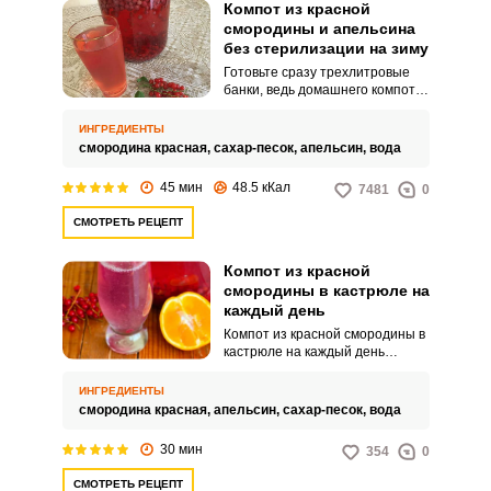
Компот из красной
смородины и апельсина
без стерилизации на зиму
Готовьте сразу трехлитровые
банки, ведь домашнего компота
много не бывает. Справиться с
приготовлением такого компота
ИНГРЕДИЕНТЫ
могут не только опытные, но и
смородина красная,
сахар-песок,
апельсин,
вода
начинающие хозяйки.
45 мин
48.5 кКал
7481
0
СМОТРЕТЬ РЕЦЕПТ
Компот из красной
смородины в кастрюле на
каждый день
Компот из красной смородины в
кастрюле на каждый день
сохраняет полезные свойства
ягоды, обладает охлаждающим
ИНГРЕДИЕНТЫ
эффектом, а вкус и аромат
смородина красная,
апельсин,
сахар-песок,
вода
получаются просто
невероятными. Для придания
30 мин
354
0
экзотической нотки,
дополнительно добавим в
СМОТРЕТЬ РЕЦЕПТ