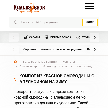
НАЙТИ
🍆
🍵
🍲
САЛАТЫ
ПЕРВЫЕ БЛЮДА
ВТОРЫЕ БЛЮДА
Окрошка
Желе из красной смородины
Варенье из в
/
Безалкогольные напитки
/
Компоты
/
Компот из красной смородины с апельсином на зиму
КОМПОТ ИЗ КРАСНОЙ СМОРОДИНЫ С
АПЕЛЬСИНОМ НА ЗИМУ
Невероятно вкусный и яркий компот из
красной смородины с апельсином легко
приготовить в домашних условиях. Такой