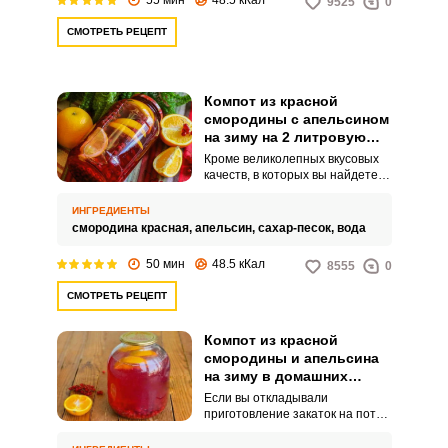
9525
0
СМОТРЕТЬ РЕЦЕПТ
Компот из красной
смородины с апельсином
на зиму на 2 литровую
банку
Кроме великолепных вкусовых
качеств, в которых вы найдете и
сладость, и легкую кислинку, и
даже возможно терпкость, этот
ИНГРЕДИЕНТЫ
компот можно назвать
смородина красная,
апельсин,
сахар-песок,
вода
настоящей кладовой
необходимых минералов,
50 мин
48.5 кКал
8555
0
витаминов и микроэлементов.
Готовя этот продукт, вы делаете
СМОТРЕТЬ РЕЦЕПТ
вклад в свое здоровье.
Компот из красной
смородины и апельсина
на зиму в домашних
условиях
Если вы откладывали
приготовление закаток на потом
и вдруг вас поджимает время, то
по этому рецепту у вас все