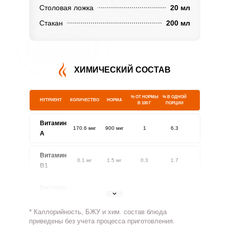
Столовая ложка
20 мл
Стакан
200 мл
ХИМИЧЕСКИЙ СОСТАВ
% ОТ НОРМЫ
% В ОДНОЙ
НУТРИЕНТ
КОЛИЧЕСТВО
НОРМА
В 100 Г
ПОРЦИИ
Витамин
170.6 мкг
900 мкг
1
6.3
A
Витамин
0.1 мг
1.5 мг
0.3
1.7
В1
Витамин
0.2 мг
1.8 мг
0.5
3.2
В2
* Каллорийность, БЖУ и хим. состав блюда
Витамин
приведены без учета процесса приготовления.
43.9 мг
500 мг
0.5
2.9