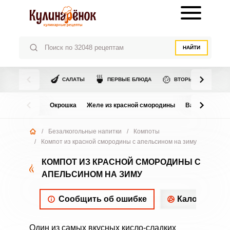
НАЙТИ
🍆
🍵
🍲
САЛАТЫ
ПЕРВЫЕ БЛЮДА
ВТОРЫЕ БЛЮДА
Окрошка
Желе из красной смородины
Варенье из в
/
Безалкогольные напитки
/
Компоты
/
Компот из красной смородины с апельсином на зиму
КОМПОТ ИЗ КРАСНОЙ СМОРОДИНЫ С
АПЕЛЬСИНОМ НА ЗИМУ
Сообщить об ошибке
Калорийнос
Один из самых вкусных кисло-сладких