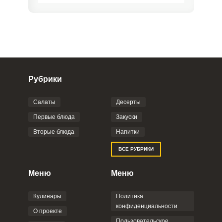
Рубрики
Салаты
Десерты
Фото до 4 шт, до 5 mb
ПРИКРЕПИТЬ
Первые блюда
Закуски
Вторые блюда
Напитки
Отправляя эту форму, вы соглашаетесь с
ВСЕ РУБРИКИ
Правилами сайта
,
Политикой
конфиденциальности
,
Политикой обработки
персональных данных
и
Пользовательским
Меню
Меню
соглашением
.
Кулинары
Политика
конфиденциальности
О проекте
Пользовательское