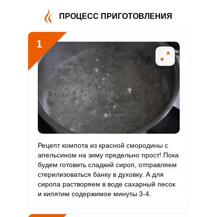
В4
ПРОЦЕСС ПРИГОТОВЛЕНИЯ
Витамин
0.5 мг
5 мг
0.5
3.2
В5
1
Витамин
0.7 мг
2 мг
1.9
12.4
В6
Витамин
18.5 мкг
400 мкг
0.2
1.5
В9
Витамин
0
3 мкг
0
0
В12
Витамин
Рецепт компота из красной смородины с
167 мкг
90 мкг
9.7
61.9
С
апельсином на зиму предельно прост! Пока
будем готовить сладкий сироп, отправляем
стерилизоваться банку в духовку. А для
Витамин
0
10 мкг
0
0
сиропа растворяем в воде сахарный песок
D
и кипятим содержимое минуты 3-4.
Витамин
2.6 мг
15 мг
0.9
5.9
E