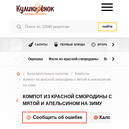
НАЙТИ
🍆
🍵
🍲
САЛАТЫ
ПЕРВЫЕ БЛЮДА
ВТОРЫЕ БЛЮДА
Окрошка
Желе из красной смородины
Варенье из в
/
Безалкогольные напитки
/
Компоты
/
Компот из красной смородины с мятой и апельсином
на зиму
КОМПОТ ИЗ КРАСНОЙ СМОРОДИНЫ С
МЯТОЙ И АПЕЛЬСИНОМ НА ЗИМУ
Сообщить об ошибке
Калорийнос