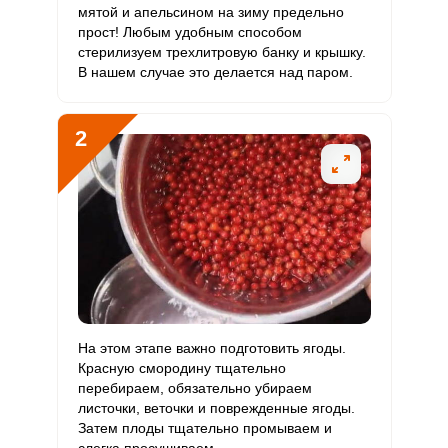
С
мятой и апельсином на зиму предельно
прост! Любым удобным способом
стерилизуем трехлитровую банку и крышку.
Витамин
0
10 мкг
0
0
В нашем случае это делается над паром.
D
Витамин
3.5 мг
15 мг
1
7.8
2
E
Биотин
17.5 мг
50 мг
1.5
11.7
Витамин
55 мкг
120 мкг
2
15.3
К
Витамин
3 мг
20 мг
0.7
5
РР
Калий
На этом этапе важно подготовить ягоды.
2369 мг
2500 мг
4.1
31.6
Красную смородину тщательно
перебираем, обязательно убираем
Кальций
404 мг
1000 мг
1.8
13.5
листочки, веточки и поврежденные ягоды.
Сообщить об ошибке
Затем плоды тщательно промываем и
Кремний
380 мг
30 мг
55.1
422.2