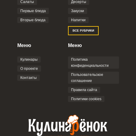
Салаты
Десерты
Фото до 4 шт, до 5 mb
ПРИКРЕПИТЬ
Первые блюда
Закуски
Вторые блюда
Напитки
Отправляя эту форму, вы соглашаетесь с
ВСЕ РУБРИКИ
Правилами сайта
,
Политикой
конфиденциальности
,
Политикой обработки
персональных данных
и
Пользовательским
Меню
Меню
соглашением
.
Кулинары
Политика
конфиденциальности
О проекте
Пользовательское
Контакты
соглашение
ОТПРАВИТЬ КОММЕНТАРИЙ
Правила сайта
Политики cookies