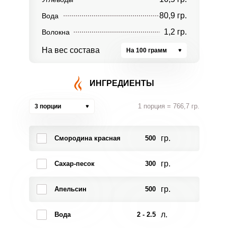
80,9 гр.
Вода
1,2 гр.
Волокна
На вес состава
На 100 грамм
ИНГРЕДИЕНТЫ
1 порция = 766,7 гр.
3 порции
гр.
Смородина красная
500
гр.
Сахар-песок
300
гр.
Апельсин
500
л.
Вода
2 - 2.5