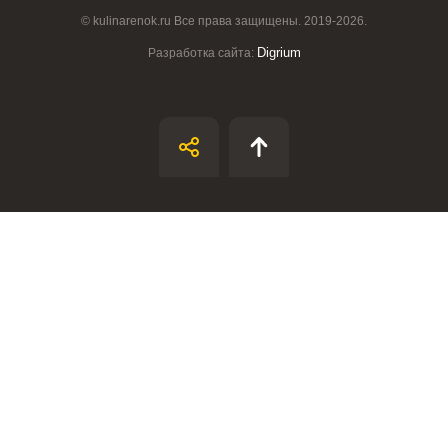
© kulinarenok.ru Все права защищены. 2019-2026.
Digrium
Разработка сайта:
ВХОД НА САЙТ
РЕГИСТРАЦИЯ
Войдите
с помощью социальных сетей:
или