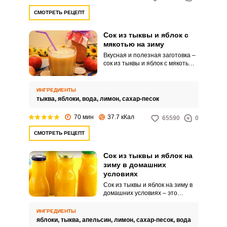
редких витаминов. Помимо того,
СМОТРЕТЬ РЕЦЕПТ
что сок принесет пользу нашему
организму, обеспечивая его
большим количеством
Сок из тыквы и яблок с
витаминов, он поднимет
мякотью на зиму
настроение хмурым зимним
Вкусная и полезная заготовка –
вечером благодаря
сок из тыквы и яблок с мякотью
потрясающему яркому
на зиму. Вкусный, в меру
оранжевому цвету.
сладкий и очень полезный, он
станет дополнительным
ИНГРЕДИЕНТЫ
источником витаминов для
тыква,
яблоки,
вода,
лимон,
сахар-песок
повышения иммунитета в
зимне-весенний период.
70 мин
37.7 кКал
65590
0
СМОТРЕТЬ РЕЦЕПТ
Сок из тыквы и яблок на
зиму в домашних
условиях
Сок из тыквы и яблок на зиму в
домашних условиях – это
насыщенный по вкусу и очень
яркий напиток для всей семьи.
ИНГРЕДИЕНТЫ
Сочетание сладкой тыквы с
яблоки,
тыква,
апельсин,
лимон,
сахар-песок,
вода
яблочной кислинкой точно не