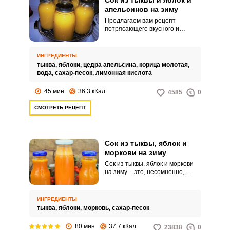
Сок из тыквы и яблок и
небольшим количеством мякоти,
апельсинов на зиму
он будет отличным вариантом
Предлагаем вам рецепт
напитка, с которого начнется
потрясающего вкусного и
ваш день!
ароматного сока из тыквы и
яблок и апельсинов на зиму. В
процессе приготовления мы
ИНГРЕДИЕНТЫ
пюрируем тыкву, поэтому сок у
тыква,
яблоки,
цедра апельсина,
корица молотая,
нас получается с мякотью.
вода,
сахар-песок,
лимонная кислота
45 мин
36.3 кКал
4585
0
СМОТРЕТЬ РЕЦЕПТ
Сок из тыквы, яблок и
моркови на зиму
Сок из тыквы, яблок и моркови
на зиму – это, несомненно,
источник витаминов и полезных
веществ, так необходимых
нашему организму в зимний
ИНГРЕДИЕНТЫ
период, ведь яблоки содержат
тыква,
яблоки,
морковь,
сахар-песок
большое количество железа,
морковь богата керотином, а
80 мин
37.7 кКал
23838
0
тыква – большим количеством