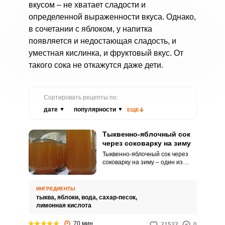
вкусом – не хватает сладости и
определенной выраженности вкуса. Однако,
в сочетании с яблоком, у напитка
появляется и недостающая сладость, и
уместная кислинка, и фруктовый вкус. От
такого сока не откажутся даже дети.
Сортировать рецепты по:
дате
популярности
ЕЩЕ
Тыквенно-яблочный сок
через соковарку на зиму
Тыквенно-яблочный сок через
соковарку на зиму – один из
способов быстрого
приготовления сока. Для этого
необходимо подготовить яблоки
ИНГРЕДИЕНТЫ
и тыкву, сложить их в резервуар
тыква,
яблоки,
вода,
сахар-песок,
для фруктов и овощей,
лимонная кислота
наполнить соковарку водой и
поставить на огонь.
70 мин
21532
0