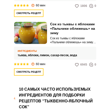
оставит вас равнодушными.
60 мин
1806
0
СМОТРЕТЬ РЕЦЕПТ
Сок из тыквы с яблоками
«Пальчики оближешь» на
зиму
Сок из тыквы с яблоками
«Пальчики оближешь» на зиму
отличается интересным вкусом,
привлекательным видом и
ИНГРЕДИЕНТЫ
полезными свойствами. Такой
тыква,
яблоки,
лимон,
сахар-песок,
вода
яркий напиток прекрасно
заменит магазинные соки.
60 мин
6945
0
СМОТРЕТЬ РЕЦЕПТ
10 САМЫХ ЧАСТО ИСПОЛЬЗУЕМЫХ
ИНГРЕДИЕНТОВ ДЛЯ ПОДБОРКИ
РЕЦЕПТОВ “ТЫКВЕННО-ЯБЛОЧНЫЙ
СОК”