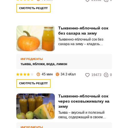
СМОТРЕТЬ РЕЦЕПТ
Тыквенно-яблочный сок
без сахара на зиму
Тыквенно-яблочный сок без
сахара на зиму – кладезь
витаминов и полезных веществ.
Сегодня мы займемся
заготовкой этого полезного
ИНГРЕДИЕНТЫ
напитка на зиму.
тыква,
яблоки,
вода,
лимон
45 мин
34.3 кКал
19473
0
СМОТРЕТЬ РЕЦЕПТ
Тыквенно-яблочный сок
через соковыжималку на
зиму
Тыква – вкусный и полезный
овощ, содержащий в своем
составе большое количество
полезных веществ. Из тыквы
ИНГРЕДИЕНТЫ