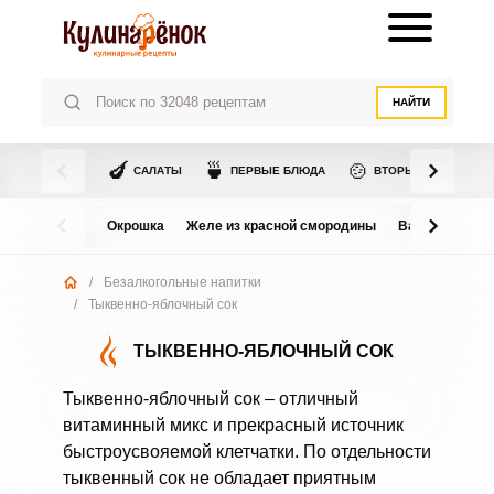
НАЙТИ
🍆
🍵
🍲
САЛАТЫ
ПЕРВЫЕ БЛЮДА
ВТОРЫЕ БЛЮДА
Окрошка
Желе из красной смородины
Варенье из в
/
Безалкогольные напитки
/
Тыквенно-яблочный сок
ТЫКВЕННО-ЯБЛОЧНЫЙ СОК
Тыквенно-яблочный сок – отличный
витаминный микс и прекрасный источник
быстроусвояемой клетчатки. По отдельности
тыквенный сок не обладает приятным