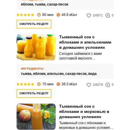
готовят вкусную выпечку,
яблоки,
тыква,
сахар-песок
добавляют в каши, готовят
заготовки на зиму.
80 мин
46.8 кКал
24971
0
СМОТРЕТЬ РЕЦЕПТ
Тыквенный сок с
яблоками и апельсинами
в домашних условиях
Сегодня займемся с вами
заготовкой вкусного
витаминного коктейля на зиму –
тыквенный сок с яблоками и
ИНГРЕДИЕНТЫ
апельсинами в домашних
тыква,
яблоки,
апельсин,
сахар-песок,
вода
условиях. Яркий, в меру сладкий,
с потрясающим цитрусовым
70 мин
38.3 кКал
24079
0
ароматом, холодными зимними
вечерами он напомнит вам о
СМОТРЕТЬ РЕЦЕПТ
теплом солнечном лете.
Тыквенный сок с
яблоками и морковью в
домашних условиях
Тыквенный сок с яблоками и
морковью в домашних условиях