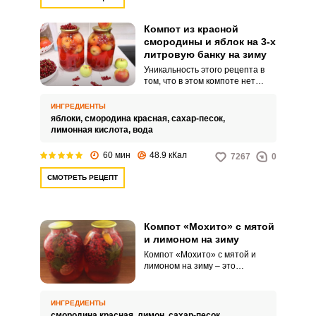
Компот из красной
смородины и яблок на 3-х
литровую банку на зиму
Уникальность этого рецепта в
том, что в этом компоте нет
определенного вкуса, который
получится у всех. Вы создаете
ИНГРЕДИЕНТЫ
абсолютно индивидуальный
яблоки,
смородина красная,
сахар-песок,
напиток, вкус которого
лимонная кислота,
вода
напрямую зависит от сорта
выбранных яблок.
60 мин
48.9 кКал
7267
0
СМОТРЕТЬ РЕЦЕПТ
Компот «Мохито» с мятой
и лимоном на зиму
Компот «Мохито» с мятой и
лимоном на зиму – это
удивительный по вкусу и
аромату напиток, который
можно заготовить на
ИНГРЕДИЕНТЫ
длительное хранение. Такой
смородина красная,
лимон,
сахар-песок,