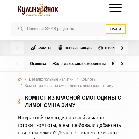
НАЙТИ
🍆
🍵
🍲
САЛАТЫ
ПЕРВЫЕ БЛЮДА
ВТОРЫЕ БЛЮДА
Окрошка
Желе из красной смородины
Варенье из в
/
Безалкогольные напитки
/
Компоты
/
Компот из красной смородины с лимоном на зиму
КОМПОТ ИЗ КРАСНОЙ СМОРОДИНЫ С
ЛИМОНОМ НА ЗИМУ
Из красной смородины хозяйки часто
готовят компоты, а вы пробовали добавлять
при этом лимон? Дело не столько в кислоте,