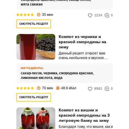
интересный компот напоминает
мята свежая
знаменитый компот «мохито»,
поэтому послужит отличной
35 мин
1234
0
заменой магазинным напиткам.
СМОТРЕТЬ РЕЦЕПТ
Компот из черники и
красной смородины на
зиму
Данный рецепт откроет вам
очень необычное и вкусное
сочетание двух ягод. Такой
компот точно стоит приготовить
ИНГРЕДИЕНТЫ
на зиму.
сахар-песок,
черника,
смородина красная,
лимонная кислота,
вода
70 мин
48.6 кКал
8982
0
СМОТРЕТЬ РЕЦЕПТ
Компот из вишни и
красной смородины на 3
литровую банку на зиму
Благодаря тому, что вишня, как и