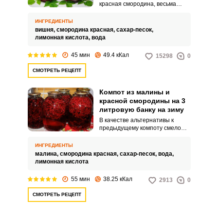
красная смородина, весьма
кислая на вкус, компот не
получится приторно сладким, а
ИНГРЕДИЕНТЫ
напротив, весьма
вишня,
смородина красная,
сахар-песок,
сбалансированным. Эти две
лимонная кислота,
вода
ягоды отлично гармонируют
друг с другом не только по
45 мин
49.4 кКал
15298
0
вкусовым качествам, но и по
цвету, что положительно
СМОТРЕТЬ РЕЦЕПТ
отражается на внешнем виде
компота.
Компот из малины и
красной смородины на 3
литровую банку на зиму
В качестве альтернативы к
предыдущему компоту смело
попробуйте этот вариант.
Красная смородина отличается
ИНГРЕДИЕНТЫ
более нейтральным вкусом, что
малина,
смородина красная,
сахар-песок,
вода,
удачно восполняет лимонная
лимонная кислота
кислота.
55 мин
38.25 кКал
2913
0
СМОТРЕТЬ РЕЦЕПТ