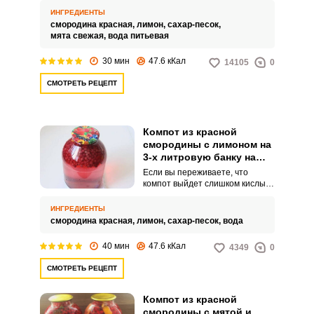
варенье или выпить ароматный
ИНГРЕДИЕНТЫ
компот. Из ягод красной
смородина красная,
лимон,
сахар-песок,
смородины и лимона получится
мята свежая,
вода питьевая
вкусный напиток с ярко
выраженной кислинкой и
30 мин
47.6 кКал
14105
0
высоким содержанием витамина
С.
СМОТРЕТЬ РЕЦЕПТ
Компот из красной
смородины с лимоном на
3-х литровую банку на
зиму
Если вы переживаете, что
компот выйдет слишком кислым,
то советуем просто добавить
чуть больше сахара. Результат
ИНГРЕДИЕНТЫ
вы заметите сразу.
смородина красная,
лимон,
сахар-песок,
вода
40 мин
47.6 кКал
4349
0
СМОТРЕТЬ РЕЦЕПТ
Компот из красной
смородины с мятой и