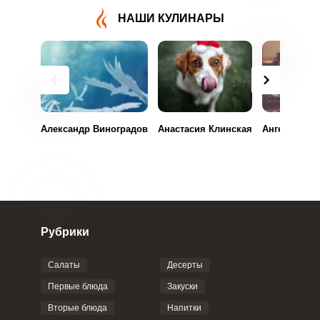
НАШИ КУЛИНАРЫ
Александр Виноградов
Анастасия Клинская
Ангелина То
Рубрики
Салаты
Десерты
Первые блюда
Закуски
Вторые блюда
Напитки