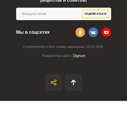
рецептов и советов!
ВХОД НА САЙТ
РЕГИСТРАЦИЯ
ПОДПИСАТЬСЯ
Войдите
с помощью социальных сетей:
Мы в соцсетях
© kulinarenok.ru Все права защищены. 2019-2026.
или
Digrium
Разработка сайта:
Запомнить меня
ВХОД
ЕЩЕ НЕ ЗАРЕГИСТРИРОВАННЫ?