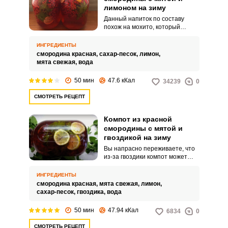
лимоном на зиму
Данный напиток по составу
похож на мохито, который
вызывает ассоциации с летом.
Однако этот компот умещает
ИНГРЕДИЕНТЫ
все компоненты, витамины и
смородина красная,
сахар-песок,
лимон,
минералы, которые просто
мята свежая,
вода
необходимы в сезон простудных
заболеваний.
50 мин
47.6 кКал
34239
0
СМОТРЕТЬ РЕЦЕПТ
Компот из красной
смородины с мятой и
гвоздикой на зиму
Вы напрасно переживаете, что
из-за гвоздики компот может
получиться острым. В свою
очередь она придает очень
ИНГРЕДИЕНТЫ
тонкий пряный аромат и
смородина красная,
мята свежая,
лимон,
немного терпкости.
сахар-песок,
гвоздика,
вода
50 мин
47.94 кКал
6834
0
СМОТРЕТЬ РЕЦЕПТ