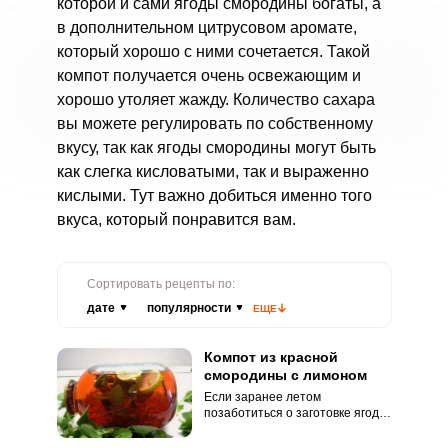
которой и сами ягоды смородины богаты, а
в дополнительном цитрусовом аромате,
который хорошо с ними сочетается. Такой
компот получается очень освежающим и
хорошо утоляет жажду. Количество сахара
вы можете регулировать по собственному
вкусу, так как ягоды смородины могут быть
как слегка кисловатыми, так и выраженно
кислыми. Тут важно добиться именно того
вкуса, который понравится вам.
Сортировать рецепты по:
дате
популярности
ЕЩЕ
Компот из красной
смородины с лимоном
Если заранее летом
позаботиться о заготовке ягод и
фруктов, то зимой можно будет
с удовольствием съесть вкусное