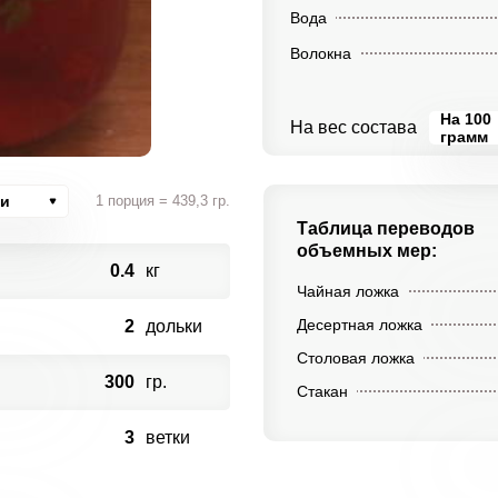
Вода
Волокна
На 100
На вес состава
грамм
ии
1 порция = 439,3 гр.
Таблица переводов
объемных мер:
0.4
кг
Чайная ложка
Десертная ложка
2
дольки
Столовая ложка
300
гр.
Стакан
3
ветки