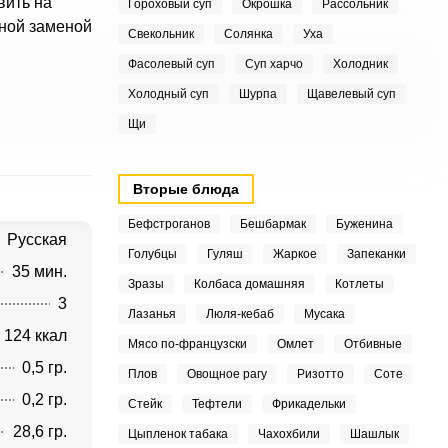
вить на
Гороховый суп
Окрошка
Рассольник
чной заменой
Свекольник
Солянка
Уха
Фасолевый суп
Суп харчо
Холодник
Холодный суп
Шурпа
Щавелевый суп
Щи
Вторые блюда
Бефстроганов
Бешбармак
Буженина
Русская
Голубцы
Гуляш
Жаркое
Запеканки
35 мин.
Зразы
Колбаса домашняя
Котлеты
3
Лазанья
Люля-кебаб
Мусака
124 ккал
Мясо по-французски
Омлет
Отбивные
0,5 гр.
Плов
Овощное рагу
Ризотто
Соте
0,2 гр.
Стейк
Тефтели
Фрикадельки
28,6 гр.
Цыпленок табака
Чахохбили
Шашлык