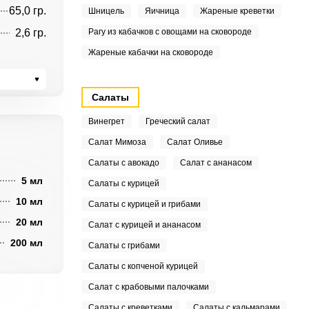
65,0 гр.
Шницель
Яичница
Жареные креветки
2,6 гр.
Рагу из кабачков с овощами на сковороде
Жареные кабачки на сковороде
Салаты
Винегрет
Греческий салат
Салат Мимоза
Салат Оливье
Салаты с авокадо
Салат с ананасом
5 мл
Салаты с курицей
10 мл
Салаты с курицей и грибами
20 мл
Салат с курицей и ананасом
200 мл
Салаты с грибами
Салаты с копченой курицей
Салат с крабовыми палочками
Салаты с креветками
Салаты с кальмарами