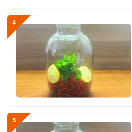
Никель
23.1 мкг
Рубидий
81.4 мкг
4
Селен
6 мкг
Фтор
170.7 мкг
Хром
2 мкг
Цинк
2.4 мг
Бор
562.3 мкг
Ванадий
7.9 мкг
Молибден
240.1 мкг
5