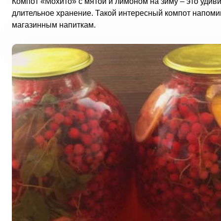
Компот «Мохито» с мятой и лимоном на зиму – это удиви
длительное хранение. Такой интересный компот напоми
магазинным напиткам.