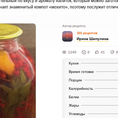
тельный по вкусу и аромату напиток, который можно загото
нает знаменитый компот «мохито», поэтому послужит отли
Автор рецепта:
305 рецептов
Ирина Шипулина
1240
0
41
0
Кухня
Время готовки
Порции
Калорийность
Белки
Жиры
Углеводы