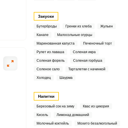
6
6
Закуски
1
Бутерброды
Гренки из хлеба
Жульен
Канапе
Малосольные огурцы
6
ОТПРАВИТЬ СООБЩЕНИЕ
Маринованная капуста
Печеночный торт
.9
Рулет из лаваша
Соленая икра
Соленая форель
Соленая горбуша
8
Соленое сало
Тарталетки с начинкой
8
Холодец
Шаурма
Смородину хоро
.6
Напитки
6
Березовый сок на зиму
Квас из цикория
1
Кисель
Лимонад домашний
1
Молочный коктейль
Мохито безалкогольный