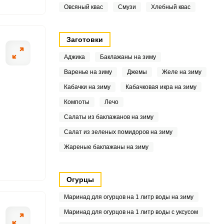
Овсяный квас
Смузи
Хлебный квас
8
6
Заготовки
7
Аджика
Баклажаны на зиму
Варенье на зиму
Джемы
Желе на зиму
4
Кабачки на зиму
Кабачковая икра на зиму
3
Компоты
Лечо
Салаты из баклажанов на зиму
7
Салат из зеленых помидоров на зиму
6
Жареные баклажаны на зиму
1
Огурцы
.3
Маринад для огурцов на 1 литр воды на зиму
Маринад для огурцов на 1 литр воды с уксусом