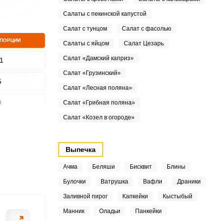
Салаты с пекинской капустой
Салат с тунцом
Салат с фасолью
 ПОРЦИИ
Салаты с яйцом
Салат Цезарь
Салат «Дамский каприз»
1
Салат «Грузинский»
5
Салат «Лесная поляна»
9
Салат «Грибная поляна»
Салат «Козел в огороде»
1
3
Выпечка
7
Ачма
Беляши
Бисквит
Блины
Булочки
Ватрушка
Вафли
Драники
5
Заливной пирог
Капкейки
Кыстыбый
Манник
Оладьи
Панкейки