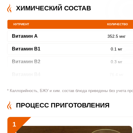
ХИМИЧЕСКИЙ СОСТАВ
НУТРИЕНТ
КОЛИЧЕСТВО
Витамин A
352.5 мкг
Витамин В1
0.1 мг
Витамин В2
0.3 мг
Витамин В4
76.4 мг
Витамин В5
0.6 мг
* Каллорийность, БЖУ и хим. состав блюда приведены без учета пр
Витамин В6
1.4 мг
ПРОЦЕСС ПРИГОТОВЛЕНИЯ
Витамин В9
42.2 мкг
1
Витамин В12
0