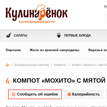
К
🍆
🍵
САЛАТЫ
ПЕРВЫЕ БЛЮДА
Окрошка
Желе из красной смородины
Варенье и
/
Безалкогольные напитки
/
Компоты
/
Компот «Мохито» с мятой
КОМПОТ «МОХИТО» С МЯТОЙ
Сообщить об ошибке
Калорийность