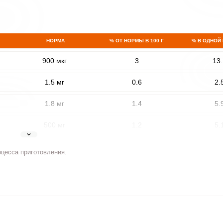
НОРМА
% ОТ НОРМЫ В 100 Г
% В ОДНОЙ
900 мкг
3
13.
1.5 мг
0.6
2.
1.8 мг
1.4
5.
500 мг
1.2
5.
5 мг
1
4.
оцесса приготовления.
2 мг
5.4
23.
400 мкг
0.8
3.
3 мкг
0
0