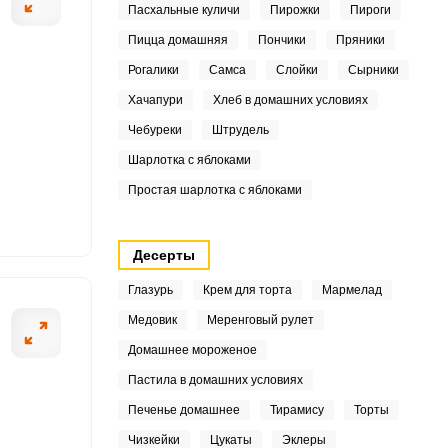
Пасхальные куличи
Пирожки
Пироги
2
Пицца домашняя
Пончики
Пряники
Рогалики
Самса
Слойки
Сырники
Хачапури
Хлеб в домашних условиях
1
ШАГ
2 ИЗ 10
Чебуреки
Штрудель
7
Шарлотка с яблоками
6
Простая шарлотка с яблоками
2
Десерты
6
Глазурь
Крем для торта
Мармелад
1
Медовик
Меренговый рулет
Домашнее мороженое
.9
Пастила в домашних условиях
8
Печенье домашнее
Тирамису
Торты
Чизкейки
Цукаты
Эклеры