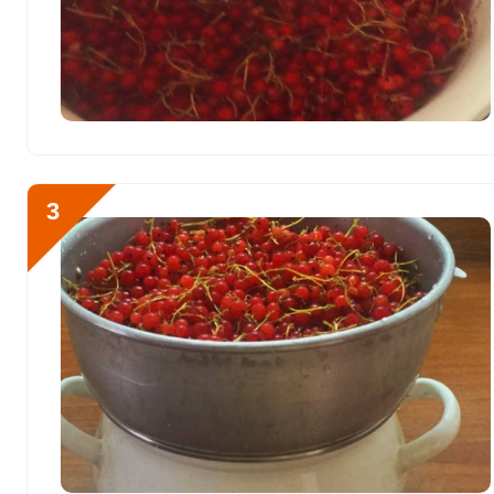
217.1 мг
Сера
144.3 мг
Фосфор
338.1 мг
Хлор
Отправляя эту форму, вы соглашае
733.4 мг
Политикой конфиденциальности
,
П
персональных данных
и
Пользоват
Алюминий
322.1 мкг
3
Железо
11.2 мг
Йод
8 мкг
Подготовим необходимые
Кобальт
40.1 мкг
Литий
30.7 мкг
Марганец
2 мкг
Медь
1113.2 мкг