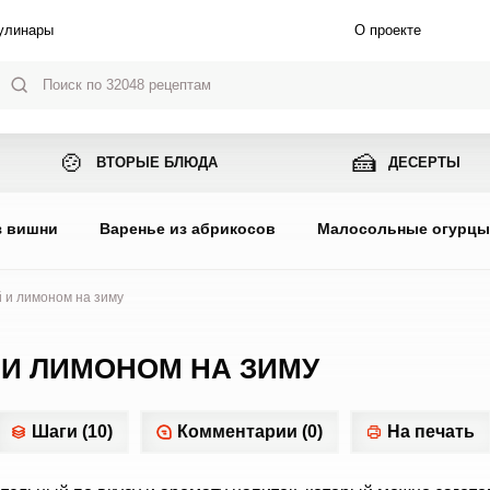
улинары
О проекте
🍲
🍰
ВТОРЫЕ БЛЮДА
ДЕСЕРТЫ
з вишни
Варенье из абрикосов
Малосольные огурц
 и лимоном на зиму
 И ЛИМОНОМ НА ЗИМУ
Шаги (10)
Комментарии (0)
На печать