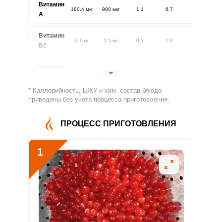
Витамин
180.4 мкг
900 мкг
1.1
6.7
A
Витамин
0.1 мг
1.5 мг
0.3
1.9
В1
Витамин
0.2 мг
1.8 мг
0.6
3.4
В2
* Каллорийность, БЖУ и хим. состав блюда
Витамин
приведены без учета процесса приготовления.
44.1 мг
500 мг
0.5
2.9
В4
ПРОЦЕСС ПРИГОТОВЛЕНИЯ
Витамин
0.5 мг
5 мг
0.5
3
В5
1
Витамин
0.8 мг
2 мг
2.2
13.1
В6
Витамин
24.8 мкг
400 мкг
0.3
2.1
В9