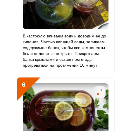
Ванадий
6.4 мкг
20 мкг
1.8
10.7
Молибден
142.6 мкг
70 мкг
11.4
67.9
В кастрюлю вливаем воду и доводим ее до
кипения. Частью кипящей воды, заливаем
содержимое банок, чтобы все компоненты
были полностью покрыты. Прикрываем
банки крышками и оставляем ягоды
прогреваться на протяжении 10 минут.
6