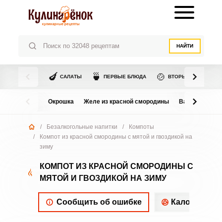
НАЙТИ
🍆
🍵
🍲
САЛАТЫ
ПЕРВЫЕ БЛЮДА
ВТОРЫЕ БЛЮДА
Окрошка
Желе из красной смородины
Варенье из в
/
Безалкогольные напитки
/
Компоты
/
Компот из красной смородины с мятой и гвоздикой на
зиму
КОМПОТ ИЗ КРАСНОЙ СМОРОДИНЫ С
МЯТОЙ И ГВОЗДИКОЙ НА ЗИМУ
Сообщить об ошибке
Калорийнос