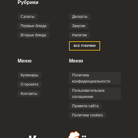
Рубрики
Салаты
Десерты
Фото до 4 шт, до 5 mb
ПРИКРЕПИТЬ
Первые блюда
Закуски
Вторые блюда
Напитки
Отправляя эту форму, вы соглашаетесь с
ВСЕ РУБРИКИ
Правилами сайта
,
Политикой
конфиденциальности
,
Политикой обработки
персональных данных
и
Пользовательским
Меню
Меню
соглашением
.
Кулинары
Политика
конфиденциальности
О проекте
Пользовательское
Контакты
соглашение
ОТПРАВИТЬ КОММЕНТАРИЙ
Правила сайта
Политики cookies