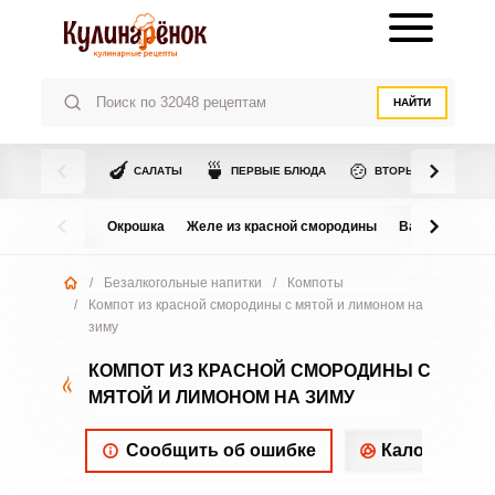
НАЙТИ
🍆
🍵
🍲
САЛАТЫ
ПЕРВЫЕ БЛЮДА
ВТОРЫЕ БЛЮДА
Окрошка
Желе из красной смородины
Варенье из в
/
Безалкогольные напитки
/
Компоты
/
Компот из красной смородины с мятой и лимоном на
зиму
КОМПОТ ИЗ КРАСНОЙ СМОРОДИНЫ С
МЯТОЙ И ЛИМОНОМ НА ЗИМУ
Сообщить об ошибке
Калорийнос