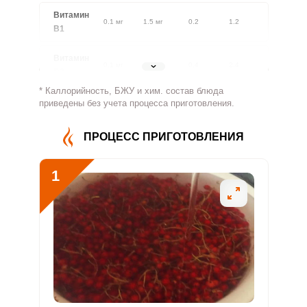
Витамин
0.1 мг
1.5 мг
0.2
1.2
В1
Витамин
0.1 мг
1.8 мг
0.4
2.4
В2
* Каллорийность, БЖУ и хим. состав блюда
Витамин
приведены без учета процесса приготовления.
31.9 мг
500 мг
0.3
2.1
В4
ПРОЦЕСС ПРИГОТОВЛЕНИЯ
Витамин
0.3 мг
5 мг
0.3
2
В5
1
Витамин
0.6 мг
2 мг
1.6
9.7
В6
Витамин
16.4 мкг
400 мкг
0.2
1.4
В9
Витамин
0
3 мкг
0
0
В12