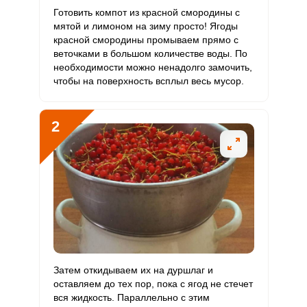
Витамин
Готовить компот из красной смородины с
112.2 мкг
90 мкг
6.8
41.6
С
мятой и лимоном на зиму просто! Ягоды
красной смородины промываем прямо с
веточками в большом количестве воды. По
Витамин
0
10 мкг
0
0
необходимости можно ненадолго замочить,
D
чтобы на поверхность всплыл весь мусор.
Витамин
2.1 мг
15 мг
0.7
4.6
E
2
Биотин
10 мг
50 мг
1.1
6.7
Сообщить об ошибке
Витамин
44 мкг
120 мкг
2
12.2
ВХОД НА САЙТ
РЕГИСТРАЦИЯ
К
ШАГ
Ш
1 ИЗ 6
Витамин
1.3 мг
Войдите
20 мг
0.3
2.1
РР
с помощью социальных сетей:
Калий
1168.2 мг
2500 мг
2.6
15.6
Затем откидываем их на дуршлаг и
оставляем до тех пор, пока с ягод не стечет
Кальций
216.2 мг
1000 мг
1.2
7.2
или
вся жидкость. Параллельно с этим