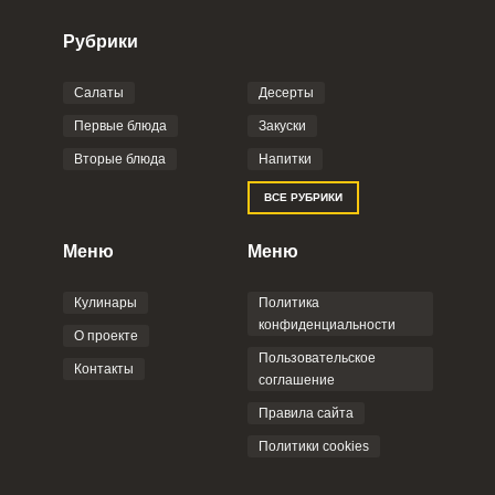
Рубрики
Салаты
Десерты
Фото до 4 шт, до 5 mb
ПРИКРЕПИТЬ
Первые блюда
Закуски
Вторые блюда
Напитки
Отправляя эту форму, вы соглашаетесь с
ВСЕ РУБРИКИ
Правилами сайта
,
Политикой
конфиденциальности
,
Политикой обработки
персональных данных
и
Пользовательским
Меню
Меню
соглашением
.
Кулинары
Политика
конфиденциальности
О проекте
Пользовательское
Контакты
соглашение
ОТПРАВИТЬ КОММЕНТАРИЙ
Правила сайта
Политики cookies