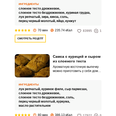
начинкой из куриного мяса,
ИНГРЕДИЕНТЫ
отлично смотрится на
слоеное тесто дрожжевое,
праздничном столе. Ее можно
слоеное тесто бездрожжевое,
куриная грудка,
подавать в качестве закуски или
лук репчатый,
зира,
кинза,
соль,
основного блюда.
перец черный молотый,
яйцо,
кунжут
70 мин
235.74 кКал
83995
1
СМОТРЕТЬ РЕЦЕПТ
Самса с курицей и сыром
из слоеного теста
Ароматную восточную выпечку
можно приготовить у себя дома.
Любители изделий из слоеного
теста точно оценят вкус самсы с
куриным мясом и сыром.
ИНГРЕДИЕНТЫ
лук репчатый,
куриное филе,
сыр пармезан,
слоеное тесто дрожжевое,
слоеное тесто бездрожжевое,
соль,
перец черный молотый,
куркума,
масло растительное
80 мин
386.13 кКал
17922
0