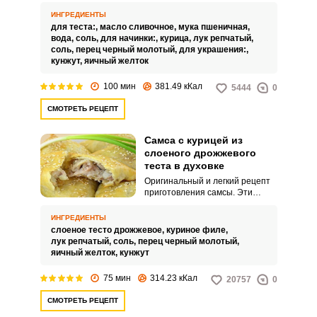
Самса отличается обилием
начинки и тончайшим тестом.
ИНГРЕДИЕНТЫ
для теста:,
масло сливочное,
мука пшеничная,
вода,
соль,
для начинки:,
курица,
лук репчатый,
соль,
перец черный молотый,
для украшения:,
кунжут,
яичный желток
100 мин
381.49 кКал
5444
0
СМОТРЕТЬ РЕЦЕПТ
Самса с курицей из
слоеного дрожжевого
теста в духовке
Оригинальный и легкий рецепт
приготовления самсы. Эти
пирожки с удовольствием
уплетают взрослые и дети.
ИНГРЕДИЕНТЫ
слоеное тесто дрожжевое,
куриное филе,
лук репчатый,
соль,
перец черный молотый,
яичный желток,
кунжут
75 мин
314.23 кКал
20757
0
СМОТРЕТЬ РЕЦЕПТ