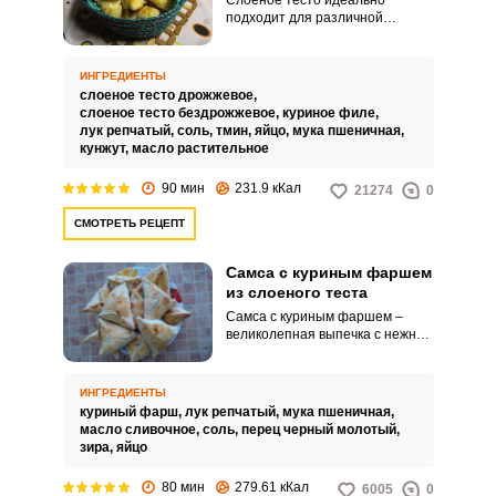
Слоеное тесто идеально
подходит для различной
выпечки. Особенно хорошо
получается самса с курицей.
ИНГРЕДИЕНТЫ
слоеное тесто дрожжевое,
слоеное тесто бездрожжевое,
куриное филе,
лук репчатый,
соль,
тмин,
яйцо,
мука пшеничная,
кунжут,
масло растительное
90 мин
231.9 кКал
21274
0
СМОТРЕТЬ РЕЦЕПТ
Самса с куриным фаршем
из слоеного теста
Самса с куриным фаршем –
великолепная выпечка с нежной
начинкой. Такое блюдо порадует
и сытно накормит гостей.
ИНГРЕДИЕНТЫ
куриный фарш,
лук репчатый,
мука пшеничная,
масло сливочное,
соль,
перец черный молотый,
зира,
яйцо
80 мин
279.61 кКал
6005
0