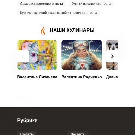
Самса из дрожжевого теста
Улитки из слоеного теста
Курник с курицей и картошкой из песочного теста
НАШИ КУЛИНАРЫ
Валентина Лихачева
Валентина Радченко
Диана Зубова
ВХОД НА САЙТ
РЕГИСТРАЦИЯ
Войдите
с помощью социальных сетей:
Рубрики
или
Салаты
Десерты