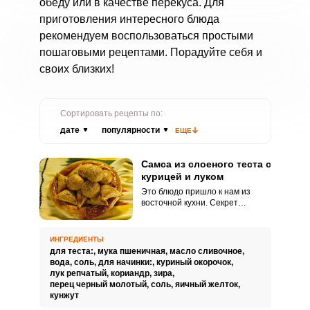
обеду или в качестве перекуса. Для
приготовления интересного блюда
рекомендуем воспользоваться простыми
пошаговыми рецептами. Порадуйте себя и
своих близких!
Сортировать рецепты по:
дате
популярности
ЕЩЕ
Самса из слоеного теста с
курицей и луком
Это блюдо пришло к нам из
восточной кухни. Секрет
сочности самсы скрывается в
обилии лука в начинке.
ИНГРЕДИЕНТЫ
для теста:,
мука пшеничная,
масло сливочное,
вода,
соль,
для начинки:,
куриный окорочок,
лук репчатый,
кориандр,
зира,
перец черный молотый,
соль,
яичный желток,
кунжут