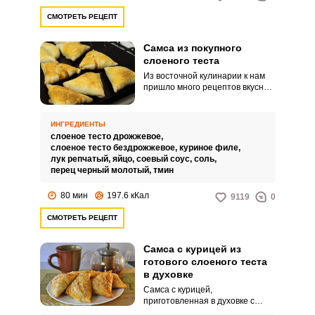
СМОТРЕТЬ РЕЦЕПТ
Самса из покупного
слоеного теста
Из восточной кулинарии к нам
пришло много рецептов вкусной
и оригинальной выпечки.
Например, самса, пирожки с
начинкой из мяса и слоеного
ИНГРЕДИЕНТЫ
теста.
слоеное тесто дрожжевое,
слоеное тесто бездрожжевое,
куриное филе,
лук репчатый,
яйцо,
соевый соус,
соль,
перец черный молотый,
тмин
80 мин
197.6 кКал
9119
0
СМОТРЕТЬ РЕЦЕПТ
Самса с курицей из
готового слоеного теста
в духовке
Самса с курицей,
приготовленная в духовке с
хрустящей корочкой и нежной