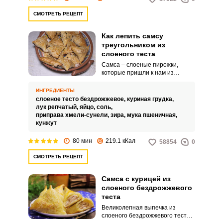
СМОТРЕТЬ РЕЦЕПТ
Как лепить самсу
треугольником из
слоеного теста
Самса – слоеные пирожки,
которые пришли к нам из
восточной кухни и успешно
прижились. Как их приготовить и
ИНГРЕДИЕНТЫ
правильно завернуть тесто мы
слоеное тесто бездрожжевое,
куриная грудка,
расскажем в этом рецепте.
лук репчатый,
яйцо,
соль,
приправа хмели-сунели,
зира,
мука пшеничная,
кунжут
80 мин
219.1 кКал
58854
0
СМОТРЕТЬ РЕЦЕПТ
Самса с курицей из
слоеного бездрожжевого
теста
Великолепная выпечка из
слоеного бездрожжевого теста.