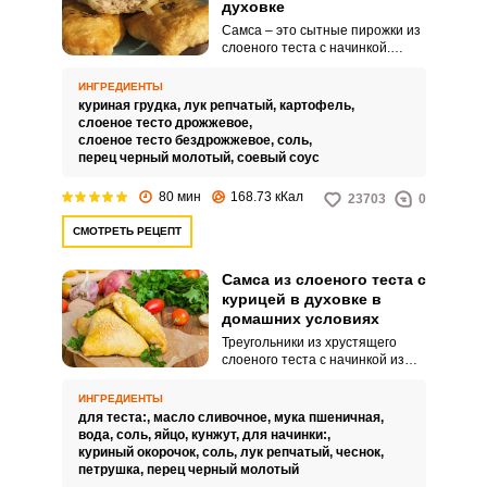
духовке
Самса – это сытные пирожки из
слоеного теста с начинкой.
Очень вкусная и сочная начинка
получается из куриного мяса и
ИНГРЕДИЕНТЫ
картофеля.
куриная грудка,
лук репчатый,
картофель,
слоеное тесто дрожжевое,
слоеное тесто бездрожжевое,
соль,
перец черный молотый,
соевый соус
80 мин
168.73 кКал
23703
0
СМОТРЕТЬ РЕЦЕПТ
Самса из слоеного теста с
курицей в духовке в
домашних условиях
Треугольники из хрустящего
слоеного теста с начинкой из
куриного мяса или самса –
блюдо, которое можно встретить
ИНГРЕДИЕНТЫ
в кулинарных ларьках или
для теста:,
масло сливочное,
мука пшеничная,
приготовить в домашних
вода,
соль,
яйцо,
кунжут,
для начинки:,
условиях. Тесто здесь
куриный окорочок,
соль,
лук репчатый,
чеснок,
необходимо раскатать как
петрушка,
перец черный молотый
можно тоньше, а мясо для