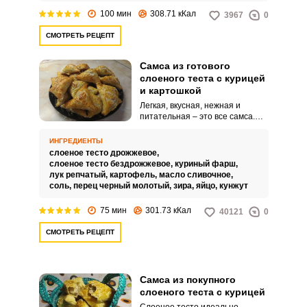
сочности лучше смешать с
100 мин
308.71 кКал
3967
0
большим количеством лука.
СМОТРЕТЬ РЕЦЕПТ
Самса из готового
слоеного теста с курицей
и картошкой
Легкая, вкусная, нежная и
питательная – это все самса.
Предлагаем оригинальный
рецепт этого блюда с начинкой
ИНГРЕДИЕНТЫ
из курицы и картошки.
слоеное тесто дрожжевое,
слоеное тесто бездрожжевое,
куриный фарш,
лук репчатый,
картофель,
масло сливочное,
соль,
перец черный молотый,
зира,
яйцо,
кунжут
75 мин
301.73 кКал
40121
0
СМОТРЕТЬ РЕЦЕПТ
Самса из покупного
слоеного теста с курицей