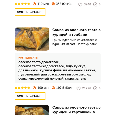
110 мин
353.92 кКал
3740
0
СМОТРЕТЬ РЕЦЕПТ
Самса из слоеного теста с
курицей и грибами
Грибы идеально сочетаются с
куриным мясом. Поэтому самса
с такой начинкой очень вкусная
и сочная.
ИНГРЕДИЕНТЫ
слоеное тесто дрожжевое,
слоеное тесто бездрожжевое,
яйцо,
кунжут,
для начинки:,
куриное филе,
шампиньоны свежие,
лук репчатый,
для соуса:,
соевый соус,
кефир,
соль,
перец черный молотый,
карри,
зелень
100 мин
197.5 кКал
21296
0
СМОТРЕТЬ РЕЦЕПТ
Самса из слоеного теста с
курицей и картошкой в