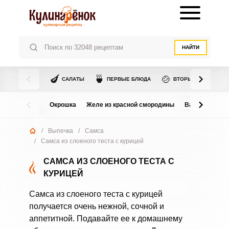
НАЙТИ
🍆
🍵
🍲
САЛАТЫ
ПЕРВЫЕ БЛЮДА
ВТОРЫЕ БЛЮДА
Окрошка
Желе из красной смородины
Варенье из в
/
Выпечка
/
Самса
/
Самса из слоеного теста с курицей
САМСА ИЗ СЛОЕНОГО ТЕСТА С
КУРИЦЕЙ
Самса из слоеного теста с курицей
получается очень нежной, сочной и
аппетитной. Подавайте ее к домашнему