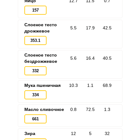
Яйцо
12.7
11.5
0.7
157
Слоеное тесто
5.5
17.9
42.5
дрожжевое
353.1
Слоеное тесто
5.6
16.4
40.5
бездрожжевое
332
Мука пшеничная
10.3
1.1
68.9
334
Масло сливочное
0.8
72.5
1.3
661
Зира
12
5
32