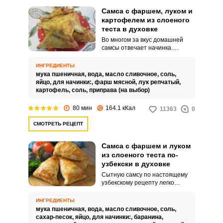
Самса с фаршем, луком и
картофелем из слоеного
теста в духовке
Во многом за вкус домашней
самсы отвечает начинка.
Добавьте в блюдо картофель,
сочный мясной фарш и
ИНГРЕДИЕНТЫ
пикантный лук.
мука пшеничная,
вода,
масло сливочное,
соль,
яйцо,
для начинки:,
фарш мясной,
лук репчатый,
картофель,
соль,
приправа (на выбор)
80 мин
164.1 кКал
11363
0
СМОТРЕТЬ РЕЦЕПТ
Самса с фаршем и луком
из слоеного теста по-
узбекски в духовке
Сытную самсу по настоящему
узбекскому рецепту легко
приготовить в домашних
условиях. Готовое блюдо
ИНГРЕДИЕНТЫ
порадует ароматом свежей
мука пшеничная,
вода,
масло сливочное,
соль,
румяной выпечки и сочной
сахар-песок,
яйцо,
для начинки:,
баранина,
мясной начинкой.