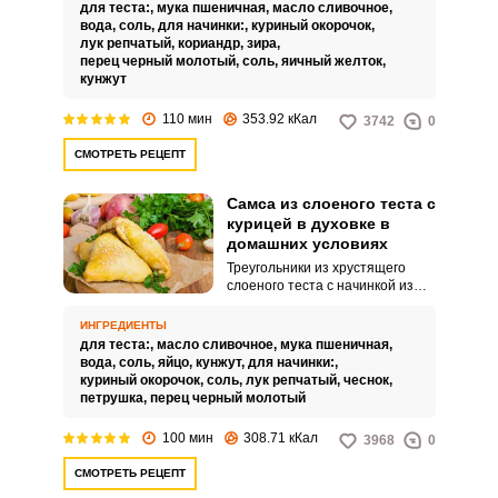
для теста:,
мука пшеничная,
масло сливочное,
вода,
соль,
для начинки:,
куриный окорочок,
лук репчатый,
кориандр,
зира,
перец черный молотый,
соль,
яичный желток,
кунжут
110 мин
353.92 кКал
3742
0
СМОТРЕТЬ РЕЦЕПТ
Самса из слоеного теста с
курицей в духовке в
домашних условиях
Треугольники из хрустящего
слоеного теста с начинкой из
куриного мяса или самса –
блюдо, которое можно встретить
ИНГРЕДИЕНТЫ
в кулинарных ларьках или
для теста:,
масло сливочное,
мука пшеничная,
приготовить в домашних
вода,
соль,
яйцо,
кунжут,
для начинки:,
условиях. Тесто здесь
куриный окорочок,
соль,
лук репчатый,
чеснок,
необходимо раскатать как
петрушка,
перец черный молотый
можно тоньше, а мясо для
сочности лучше смешать с
100 мин
308.71 кКал
3968
0
большим количеством лука.
СМОТРЕТЬ РЕЦЕПТ