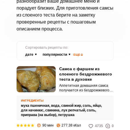
разнообразит ваше домашнее меню и
порадует близких. Для приготовления самсы
из слоеного теста берите на заметку
проверенные рецепты с пошаговым
описанием процесса.
Сортировать рецепты по:
дате
популярности
ЕЩЕ
Самса с фаршем из
слоеного бездрожжевого
теста в духовке
Аппетитная домашняя самса
получается из бездрожжевого
слоеного теста с фаршем.
Сочная мясная начинка придаст
ИНГРЕДИЕНТЫ
особый вкус и аромат блюду.
мука пшеничная,
вода,
свиной жир,
соль,
яйцо,
для начинки:,
свинина,
лук репчатый,
соль,
приправа (на выбор),
петрушка
90 мин
277.38 кКал
4735
0