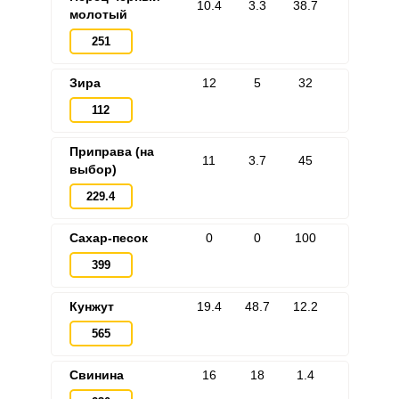
10.4
3.3
38.7
молотый
251
Зира
12
5
32
112
Приправа (на
11
3.7
45
выбор)
229.4
Сахар-песок
0
0
100
399
Кунжут
19.4
48.7
12.2
565
Свинина
16
18
1.4