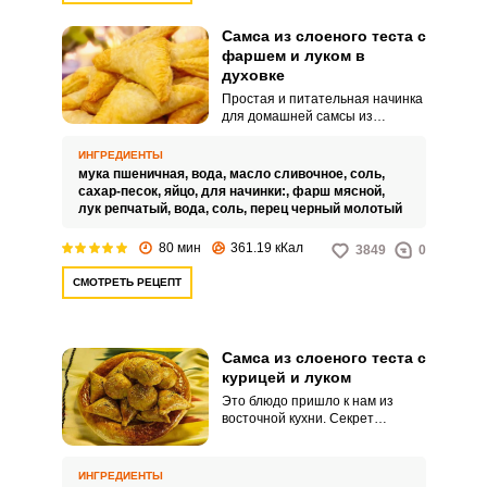
Самса из слоеного теста с
фаршем и луком в
духовке
Простая и питательная начинка
для домашней самсы из
слоеного теста – мясной фарш
и лук. Приготовьте аппетитное
ИНГРЕДИЕНТЫ
блюдо в духовке, порадуйте
мука пшеничная,
вода,
масло сливочное,
соль,
близких оригинальной выпечкой.
сахар-песок,
яйцо,
для начинки:,
фарш мясной,
лук репчатый,
вода,
соль,
перец черный молотый
80 мин
361.19 кКал
3849
0
СМОТРЕТЬ РЕЦЕПТ
Самса из слоеного теста с
курицей и луком
Это блюдо пришло к нам из
восточной кухни. Секрет
сочности самсы скрывается в
обилии лука в начинке.
ИНГРЕДИЕНТЫ