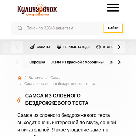
НАЙТИ
🍆
🍵
🍲
САЛАТЫ
ПЕРВЫЕ БЛЮДА
ВТОРЫЕ БЛЮДА
Окрошка
Желе из красной смородины
Варенье из в
/
Выпечка
/
Самса
/
Самса из слоеного бездрожжевого теста
САМСА ИЗ СЛОЕНОГО
БЕЗДРОЖЖЕВОГО ТЕСТА
Самса из слоеного бездрожжевого теста
выходит очень интересной по вкусу, сочной
и питательной. Яркое угощение заметно