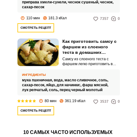
приправа хмели-сунели,
чеснок сушеный,
чеснок,
сахар-песок
110 мин
181.3 кКал
7357
0
СМОТРЕТЬ РЕЦЕПТ
Как приготовить самсу с
фаршем из слоеного
теста в домашних
условиях
Самсу из слоеного теста с
фаршем легко приготовить в
домашних условиях. Возьмите
на заметку простой рецепт
ИНГРЕДИЕНТЫ
традиционного узбекского
мука пшеничная,
вода,
масло сливочное,
соль,
блюда.
сахар-песок,
яйцо,
для начинки:,
фарш мясной,
лук репчатый,
соль,
перец черный молотый
80 мин
361.19 кКал
3537
0
СМОТРЕТЬ РЕЦЕПТ
10 САМЫХ ЧАСТО ИСПОЛЬЗУЕМЫХ