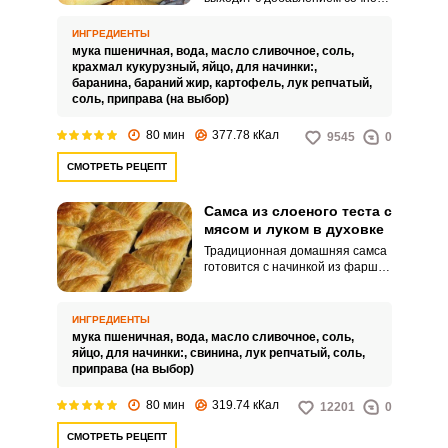
мяса и картофеля. Хрустящая
корочка из слоеного теста
ИНГРЕДИЕНТЫ
добавит нежный и
мука пшеничная,
вода,
масло сливочное,
соль,
запоминающийся вкус.
крахмал кукурузный,
яйцо,
для начинки:,
баранина,
бараний жир,
картофель,
лук репчатый,
соль,
приправа (на выбор)
80 мин
377.78 кКал
9545
0
СМОТРЕТЬ РЕЦЕПТ
Самса из слоеного теста с
мясом и луком в духовке
Традиционная домашняя самса
готовится с начинкой из фарша
и лука. Слоеное тесто идеально
дополняет продукты своим
нежным вкусом и хрустящими
ИНГРЕДИЕНТЫ
свойствами.
мука пшеничная,
вода,
масло сливочное,
соль,
яйцо,
для начинки:,
свинина,
лук репчатый,
соль,
приправа (на выбор)
80 мин
319.74 кКал
12201
0
СМОТРЕТЬ РЕЦЕПТ