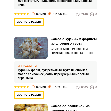
лук репчатый,
вода,
соль,
перец черный молотый,
зира
80 мин
314.05 кКал
7140
0
СМОТРЕТЬ РЕЦЕПТ
Самса с куриным фаршем
из слоеного теста
ВХОД НА САЙТ
РЕГИСТРАЦИЯ
Самса с куриным фаршем –
великолепная выпечка с нежной
начинкой. Такое блюдо порадует
Войдите
и сытно накормит гостей.
с помощью социальных сетей:
ИНГРЕДИЕНТЫ
куриный фарш,
лук репчатый,
мука пшеничная,
масло сливочное,
соль,
перец черный молотый,
зира,
яйцо
или
80 мин
279.61 кКал
6005
0
СМОТРЕТЬ РЕЦЕПТ
Самса со свининой из
слоеного теста