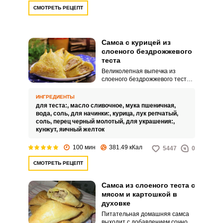
СМОТРЕТЬ РЕЦЕПТ
Самса с курицей из
слоеного бездрожжевого
теста
Великолепная выпечка из
слоеного бездрожжевого теста.
Самса отличается обилием
начинки и тончайшим тестом.
ИНГРЕДИЕНТЫ
для теста:,
масло сливочное,
мука пшеничная,
вода,
соль,
для начинки:,
курица,
лук репчатый,
соль,
перец черный молотый,
для украшения:,
кунжут,
яичный желток
100 мин
381.49 кКал
5447
0
СМОТРЕТЬ РЕЦЕПТ
Самса из слоеного теста с
мясом и картошкой в
духовке
Питательная домашняя самса
выходит с добавлением сочного