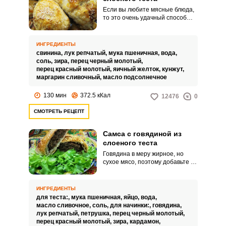
Если вы любите мясные блюда,
то это очень удачный способ
Запомнить меня
разнообразить свое обычное
меню. Самса – мясные пирожки
из слоеного теста, которые
ИНГРЕДИЕНТЫ
ВХОД
точно понравятся всем своим
свинина,
лук репчатый,
мука пшеничная,
вода,
вкусом и интересной подачей.
соль,
зира,
перец черный молотый,
ЕЩЕ НЕ ЗАРЕГИСТРИРОВАННЫ?
перец красный молотый,
яичный желток,
кунжут,
маргарин сливочный,
масло подсолнечное
Забыли пароль?
130 мин
372.5 кКал
12476
0
СМОТРЕТЬ РЕЦЕПТ
Самса с говядиной из
слоеного теста
Говядина в меру жирное, но
сухое мясо, поэтому добавьте в
начинку побольше лука. Тогда
ваша самса с говяжьей начинкой
будет нежной и сочной.
ИНГРЕДИЕНТЫ
для теста:,
мука пшеничная,
яйцо,
вода,
масло сливочное,
соль,
для начинки:,
говядина,
лук репчатый,
петрушка,
перец черный молотый,
перец красный молотый,
зира,
кардамон,