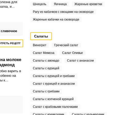
полезна для
Шницель
Яичница
Жареные креветки
чатка, и
амины.
Рагу из кабачков с овощами на сковороде
Жареные кабачки на сковороде
 сливочное
Салаты
ТРЕТЬ РЕЦЕПТ
Винегрет
Греческий салат
Салат Мимоза
Салат Оливье
 на молоке
Салаты с авокадо
Салат с ананасом
Рэдмонд
Салаты с курицей
бно варить в
собенно на
Салаты с курицей и грибами
ы к
Салат с курицей и ананасом
ию.
Салаты с грибами
Салаты с копченой курицей
Салат с крабовыми палочками
Салаты с креветками
Салаты с кальмарами