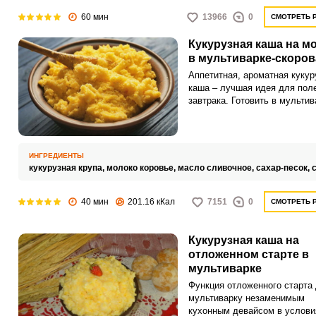
60 мин
13966
0
СМОТРЕТЬ 
Кукурузная каша на м
в мультиварке-скоров
Аппетитная, ароматная кукур
каша – лучшая идея для пол
завтрака. Готовить в мультив
очень просто, она не подгора
получается рассыпчатой.
ИНГРЕДИЕНТЫ
кукурузная крупа,
молоко коровье,
масло сливочное,
сахар-песок,
40 мин
201.16 кКал
7151
0
СМОТРЕТЬ 
Кукурузная каша на
отложенном старте в
мультиварке
Функция отложенного старта
мультиварку незаменимым
кухонным девайсом в услови