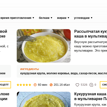
время приготовления
белкам
жирам
углеводам
квой
Рассыпчатая кук
рке
каша в мультива
Вкусную рассыпчатую
ной, с
кашу можно приготови
мультиварке. Это пре
каша
завтрак, очень аппети
полезный.
ИНГРЕДИЕНТЫ
чное
кукурузная крупа,
молоко коровье,
вода,
сахар-песок,
масло
60 мин
201.16 кКал
5326
0
РЕЦЕПТ
СМО
олоке
Кукурузная каша
рции
в мультиварке П
Кукурузная крупа, как