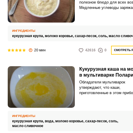
полезное блюдо для всех воз
Медленные углеводы заряжа
организм энергией.
ИНГРЕДИЕНТЫ
кукурузная крупа,
молоко коровье,
сахар-песок,
соль,
масло сливо
20 мин
42616
0
СМОТРЕТЬ 
Кукурузная каша на м
в мультиварке Полар
Обладатели мультиварок
утверждают, что каши,
приготовленные в этом прибо
получаются гораздо нежнее 
вкуснее, чем те, что сварены
плите. Объясняется это тем, 
чаше поддерживается задан
ИНГРЕДИЕНТЫ
температура и сохраняется
кукурузная крупа,
вода,
молоко коровье,
сахар-песок,
соль,
герметичность все время
масло сливочное
приготовления.