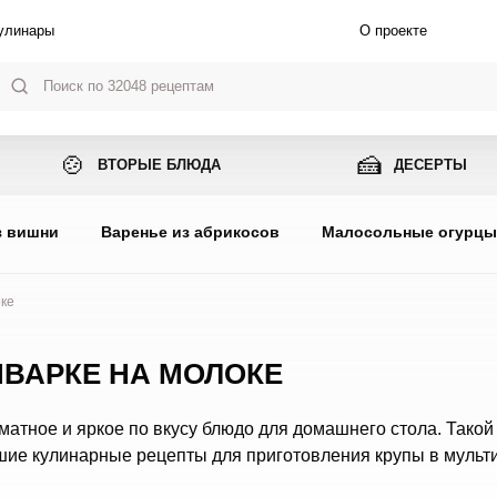
улинары
О проекте
🍲
🍰
ВТОРЫЕ БЛЮДА
ДЕСЕРТЫ
з вишни
Варенье из абрикосов
Малосольные огурц
оке
ИВАРКЕ НА МОЛОКЕ
матное и яркое по вкусу блюдо для домашнего стола. Такой
чшие кулинарные рецепты для приготовления крупы в мульт