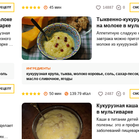
45 мин
14887
0
РЕЦЕПТ
СМО
олоке
Тыквенно-кукуру
арке
на молоке в мул
узная
Аппетитную сладкую 
езного
завтрака можно приго
арке ее
молоке из кукурузной 
ет и
тыквы. Оцените просто
предполагающий испо
мультиварки.
ИНГРЕДИЕНТЫ
соль
кукурузная крупа,
тыква,
молоко коровье,
соль,
сахар-песок
масло сливочное,
ягоды
РЕЦЕПТ
50 мин
139.79 кКал
2487
0
СМО
Кукурузная каша
в мультиварке
Каши в питании детей
полезны: это и профи
 делает
заболеваний пищеваре
энергия медленных уг
ях