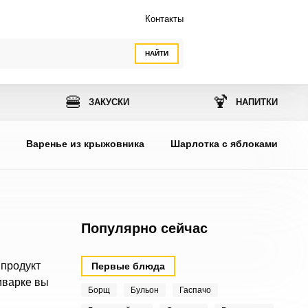
Контакты
НАЙТИ
🍔
🍹
ЗАКУСКИ
НАПИТКИ
ы
Варенье из крыжовника
Шарлотка с яблоками
Популярно сейчас
 продукт
Первые блюда
иварке вы
Борщ
Бульон
Гаспачо