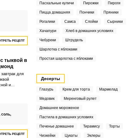
ементов. Но
Пасхальные куличи
Пирожки
Пироги
 привереды
Пицца домашняя
Пончики
Пряники
щу, считая ее
Рогалики
Самса
Слойки
Сырники
Хачапури
Хлеб в домашних условиях
Чебуреки
Штрудель
ТРЕТЬ РЕЦЕПТ
Шарлотка с яблоками
Простая шарлотка с яблоками
 с тыквой в
дмонд
 завтрак для
Десерты
ыквой
сной и
Глазурь
Крем для торта
Мармелад
Медовик
Меренговый рулет
Домашнее мороженое
,
соль,
Пастила в домашних условиях
Печенье домашнее
Тирамису
Торты
ТРЕТЬ РЕЦЕПТ
Чизкейки
Цукаты
Эклеры