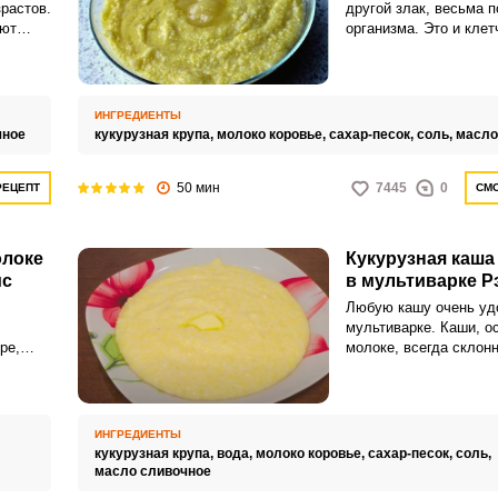
растов.
другой злак, весьма 
ют
организма. Это и клет
микроэлементы, и вит
ИНГРЕДИЕНТЫ
чное
кукурузная крупа,
молоко коровье,
сахар-песок,
соль,
масло
50 мин
7445
0
РЕЦЕПТ
СМО
олоке
Кукурузная каша
ис
в мультиварке 
Любую кашу очень удо
мультиварке. Каши, о
ре,
молоке, всегда склонн
и
пригоранию и выкипан
 на
что в
ная
ИНГРЕДИЕНТЫ
кукурузная крупа,
вода,
молоко коровье,
сахар-песок,
соль,
масло сливочное