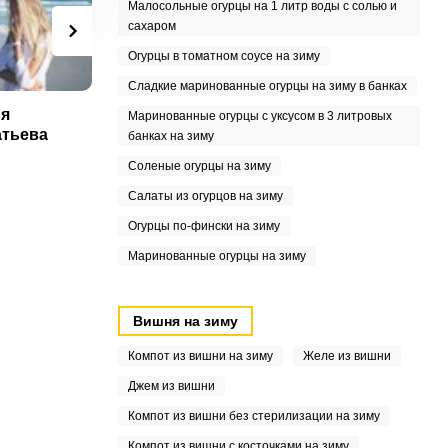
Малосольные огурцы на 1 литр воды с солью и
сахаром
Огурцы в томатном соусе на зиму
Сладкие маринованные огурцы на зиму в банках
я
Оксана Орлова
Наталья
Н
Маринованные огурцы с уксусом в 3 литровых
тьева
Терещенко
банках на зиму
Соленые огурцы на зиму
Салаты из огурцов на зиму
Огурцы по-фински на зиму
Маринованные огурцы на зиму
Вишня на зиму
Компот из вишни на зиму
Желе из вишни
Джем из вишни
Компот из вишни без стерилизации на зиму
Компот из вишни с косточками на зиму