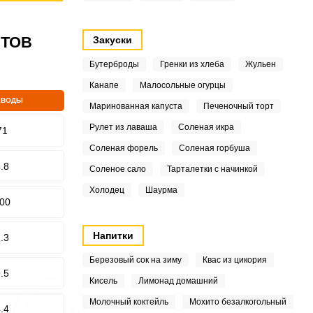
ПТОВ
Закуски
Бутерброды
Гренки из хлеба
Жульен
Канапе
Малосольные огурцы
ЕВОДЫ
Маринованная капуста
Печеночный торт
Рулет из лаваша
Соленая икра
71
Соленая форель
Соленая горбуша
.8
Соленое сало
Тарталетки с начинкой
Холодец
Шаурма
00
Напитки
.3
Березовый сок на зиму
Квас из цикория
.5
Кисель
Лимонад домашний
Молочный коктейль
Мохито безалкогольный
.4