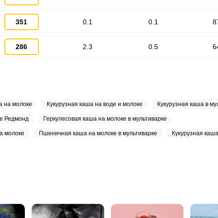
351
0.1
0.1
8
286
2.3
0.5
6
а на молоке
Кукурузная каша на воде и молоке
Кукурузная каша в му
ке Редмонд
Геркулесовая каша на молоке в мультиварке
на молоке
Пшеничная каша на молоке в мультиварке
Кукурузная каш