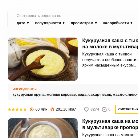
Сортировать рецепты по:
дате
популярности
просмотрам
калорийности
Кукурузная каша с ты
на молоке в мультива
Кукурузная каша с тыквой
получается особенно аппетит
ярким насыщенным вкусом.
Приготовленная на молоке, 
получается очень сытной и
питательной.
ИНГРЕДИЕНТЫ
кукурузная крупа,
молоко коровье,
вода,
сахар-песок,
масло сливо
60 мин
201.16 кКал
8274
0
СМОТРЕТЬ 
Кукурузная каша на м
в мультиварке пропо
Кукурузная каша на молоке –