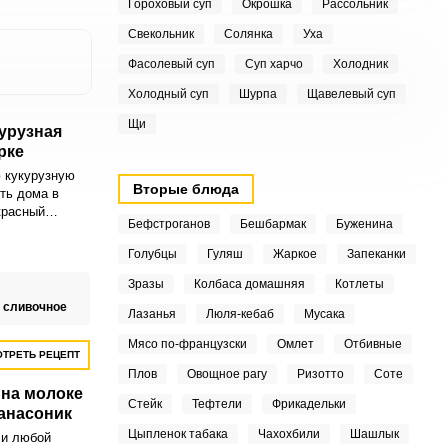
Гороховый суп
Окрошка
Рассольник
Свекольник
Солянка
Уха
Фасолевый суп
Суп харчо
Холодник
Холодный суп
Шурпа
Щавелевый суп
Щи
урузная
рке
 кукурузную
Вторые блюда
ть дома в
красный
Бефстроганов
Бешбармак
Буженина
тный и
Голубцы
Гуляш
Жаркое
Запеканки
Зразы
Колбаса домашняя
Котлеты
 сливочное
Лазанья
Люля-кебаб
Мусака
Мясо по-французски
Омлет
Отбивные
ТРЕТЬ РЕЦЕПТ
Плов
Овощное рагу
Ризотто
Соте
 на молоке
Стейк
Тефтели
Фрикадельки
анасоник
Цыпленок табака
Чахохбили
Шашлык
 и любой