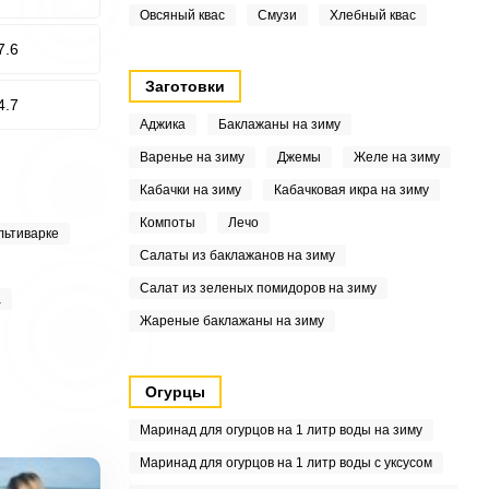
Овсяный квас
Смузи
Хлебный квас
7.6
Заготовки
4.7
Аджика
Баклажаны на зиму
Варенье на зиму
Джемы
Желе на зиму
Кабачки на зиму
Кабачковая икра на зиму
Компоты
Лечо
льтиварке
Салаты из баклажанов на зиму
Салат из зеленых помидоров на зиму
а
Жареные баклажаны на зиму
Огурцы
Маринад для огурцов на 1 литр воды на зиму
Маринад для огурцов на 1 литр воды с уксусом