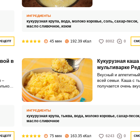
набор ценных микроэл
емени.
частенько маленькие
им
недолюбливают эту пи
ром
ИНГРЕДИЕНТЫ
скучной.
пот.
кукурузная крупа,
вода,
молоко коровье,
соль,
сахар-песок,
масло сливочное,
изюм
45 мин
192.39 кКал
8002
0
РЕЦЕПТ
СМО
квой в
Кукурузная каша
мультиварке Ре
ВХОД НА САЙТ
РЕГИСТРАЦИЯ
Вкусный и аппетитный
 –
всей семьи. Каша с т
олько
получается очень вку
Войдите
ароматной.
с помощью социальных сетей:
ИНГРЕДИЕНТЫ
кукурузная крупа,
тыква,
вода,
молоко коровье,
сахар-песок
масло сливочное
или
75 мин
163.35 кКал
6243
0
РЕЦЕПТ
СМО