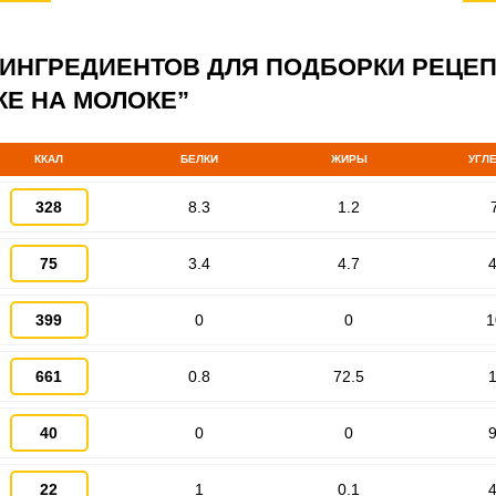
 ИНГРЕДИЕНТОВ ДЛЯ ПОДБОРКИ РЕЦЕ
КЕ НА МОЛОКЕ”
Запомнить меня
ВХОД
ККАЛ
БЕЛКИ
ЖИРЫ
УГЛ
ЕЩЕ НЕ ЗАРЕГИСТРИРОВАННЫ?
328
8.3
1.2
Забыли пароль?
75
3.4
4.7
4
399
0
0
1
661
0.8
72.5
1
40
0
0
9
22
1
0.1
4