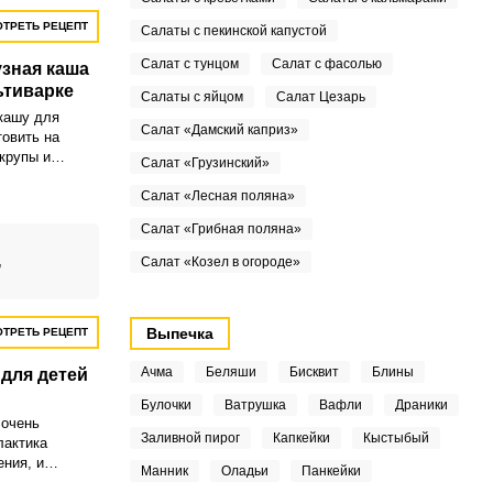
ТРЕТЬ РЕЦЕПТ
Салаты с пекинской капустой
Салат с тунцом
Салат с фасолью
зная каша
ьтиварке
Салаты с яйцом
Салат Цезарь
кашу для
Салат «Дамский каприз»
товить на
крупы и
Салат «Грузинский»
й рецепт,
льзование
Салат «Лесная поляна»
Салат «Грибная поляна»
,
Салат «Козел в огороде»
Выпечка
ТРЕТЬ РЕЦЕПТ
Ачма
Беляши
Бисквит
Блины
 для детей
Булочки
Ватрушка
Вафли
Драники
 очень
Заливной пирог
Капкейки
Кыстыбый
лактика
ния, и
Манник
Оладьи
Панкейки
леводов, и