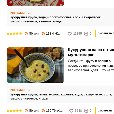
вечной спешки и нехватки вр
Накормить всю семью горяч
сытным завтраком ранним ут
ИНГРЕДИЕНТЫ
можно теперь без лишних хло
кукурузная крупа,
вода,
молоко коровье,
соль,
сахар-песок,
масло сливочное,
ванилин,
ягоды
50 мин
138.4 кКал
11255
0
СМОТРЕТЬ 
Кукурузная каша с ты
мультиварке
Соединить крупу и овощи в
процессе приготовления каши
великолепная идея. Это не т
вкусно, но и полезно.
ИНГРЕДИЕНТЫ
кукурузная крупа,
тыква,
молоко коровье,
вода,
сахар-песок,
соль,
масло сливочное,
ягоды
50 мин
139.79 кКал
3648
0
СМОТРЕТЬ 