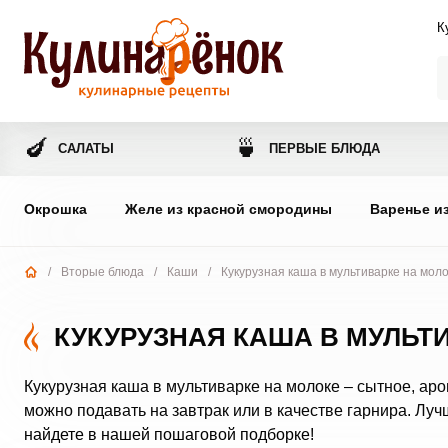
К
🍆
🍵
САЛАТЫ
ПЕРВЫЕ БЛЮДА
Окрошка
Желе из красной смородины
Варенье и
/
Вторые блюда
/
Каши
/
Кукурузная каша в мультиварке на мол
КУКУРУЗНАЯ КАША В МУЛЬТ
Кукурузная каша в мультиварке на молоке – сытное, аро
можно подавать на завтрак или в качестве гарнира. Лу
найдете в нашей пошаговой подборке!