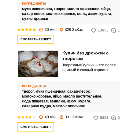
добавлением творога!
ИНГРЕДИЕНТЫ
мука пшеничная,
творог,
масло сливочное,
яйцо,
сахар-песок,
молоко коровье,
соль,
изюм,
курага,
сухие дрожжи
60 мин
329.3 кКал
13053
1
СМОТРЕТЬ РЕЦЕПТ
Кулич без дрожжей с
творогом
Творожные куличи – это более
нежный и сочный вариант
пасхальной выпечки.
Приготовление кулича без
дрожжей позволит значительно
ИНГРЕДИЕНТЫ
сэкономить ваше время, так как
творог,
мука пшеничная,
сахар-песок,
не придется ждать подхода
молоко коровье,
яйцо,
масло растительное,
опары.
сода пищевая,
ванилин,
изюм,
курага,
сахарная пудра,
масло сливочное
40 мин
331.2 кКал
8631
0
СМОТРЕТЬ РЕЦЕПТ