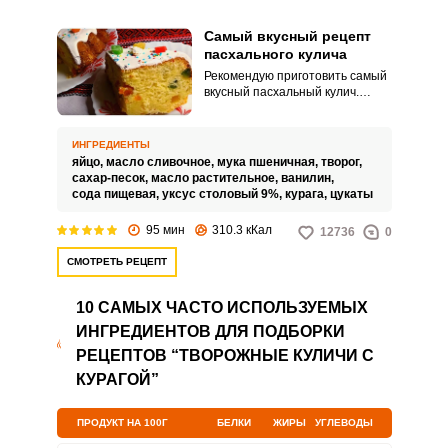
Самый вкусный рецепт
пасхального кулича
Рекомендую приготовить самый
вкусный пасхальный кулич.
Тесто получается воздушным и
мягким.
ИНГРЕДИЕНТЫ
яйцо,
масло сливочное,
мука пшеничная,
творог,
сахар-песок,
масло растительное,
ванилин,
сода пищевая,
уксус столовый 9%,
курага,
цукаты
95 мин
310.3 кКал
12736
0
СМОТРЕТЬ РЕЦЕПТ
10 САМЫХ ЧАСТО ИСПОЛЬЗУЕМЫХ
ИНГРЕДИЕНТОВ ДЛЯ ПОДБОРКИ
РЕЦЕПТОВ “ТВОРОЖНЫЕ КУЛИЧИ С
КУРАГОЙ”
ПРОДУКТ НА 100Г
БЕЛКИ
ЖИРЫ
УГЛЕВОДЫ