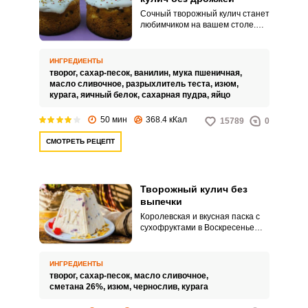
Сочный творожный кулич станет
любимчиком на вашем столе.
Выпечка получается ароматной
и воздушной, а приготовить ее
можно очень быстро и просто.
ИНГРЕДИЕНТЫ
творог,
сахар-песок,
ванилин,
мука пшеничная,
масло сливочное,
разрыхлитель теста,
изюм,
курага,
яичный белок,
сахарная пудра,
яйцо
50 мин
368.4 кКал
15789
0
СМОТРЕТЬ РЕЦЕПТ
Творожный кулич без
выпечки
Королевская и вкусная паска с
сухофруктами в Воскресенье
Христово станет праздничным
блюдом. Она не требует
выпечки и приготовление не
ИНГРЕДИЕНТЫ
составит труда.
творог,
сахар-песок,
масло сливочное,
сметана 26%,
изюм,
чернослив,
курага