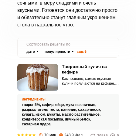
сочными, в меру сладкими и очень
вкусными. Готовятся они достаточно просто
и обязательно станут главным украшением
стола в пасхальное утро.
Сортировать рецепты по:
дате
популярности
ЕЩЕ
Творожный кулич на
кефире
Как правило, самые вкусные
куличи получаются на кефире. А
если это творожный кулич, то
выпечка будет вдвойне вкусной!
Выбрать нужный рецепт
ИНГРЕДИЕНТЫ
приготовления пасхальных
творог 5%,
кефир,
яйцо,
мука пшеничная,
куличей среди множества очень
разрыхлитель теста,
ванилин,
сахар-песок,
сложно.
курага,
изюм,
цукаты,
масло растительное,
кондитерская посыпка,
яичный белок,
сахарная пудра
70 мин
248.9 кКал
30585
0