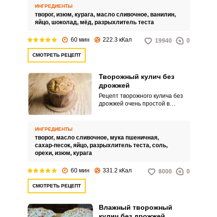
если по каким-либо причинам
ИНГРЕДИЕНТЫ
такой ингредиент, как мука, не
творог,
изюм,
курага,
масло сливочное,
ванилин,
должен присутствовать в вашем
яйцо,
шоколад,
мёд,
разрыхлитель теста
рационе, это не повод
отказывать себе в удовольствии
60 мин
222.3 кКал
19940
0
насладиться вкусной ароматной
выпечкой.
СМОТРЕТЬ РЕЦЕПТ
Творожный кулич без
дрожжей
Рецепт творожного кулича без
дрожжей очень простой в
приготовлении. Не нужно
делать опару и выжидать
лишнее время.
ИНГРЕДИЕНТЫ
творог,
масло сливочное,
мука пшеничная,
сахар-песок,
яйцо,
разрыхлитель теста,
соль,
орехи,
изюм,
курага
60 мин
331.2 кКал
8000
0
СМОТРЕТЬ РЕЦЕПТ
Влажный творожный
кулич без дрожжей