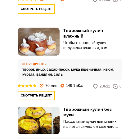
СМОТРЕТЬ РЕЦЕПТ
Творожный кулич
влажный
Чтобы творожный кулич
получился влажным, вам
предлагается рецепт теста без
дрожжей и с небольшим
количеством муки. Кулич будет
ИНГРЕДИЕНТЫ
нежным и вкусным, а
творог,
яйцо,
сахар-песок,
мука пшеничная,
изюм,
приготовить его несложно и
курага,
ванилин,
соль
быстро.
70 мин
149.1 кКал
23611
0
СМОТРЕТЬ РЕЦЕПТ
Творожный кулич без
муки
Пасхальный кулич для многих
является символом светлого
праздника, напоминанием о
счастливом детстве. Однако