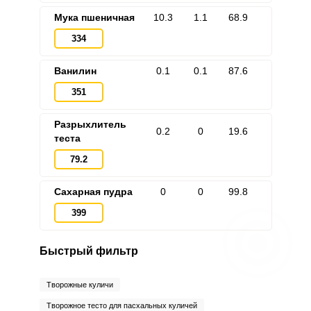
Мука пшеничная
10.3
1.1
68.9
334
Ванилин
0.1
0.1
87.6
351
Разрыхлитель
0.2
0
19.6
теста
79.2
Сахарная пудра
0
0
99.8
399
Быстрый фильтр
Творожные куличи
Творожное тесто для пасхальных куличей