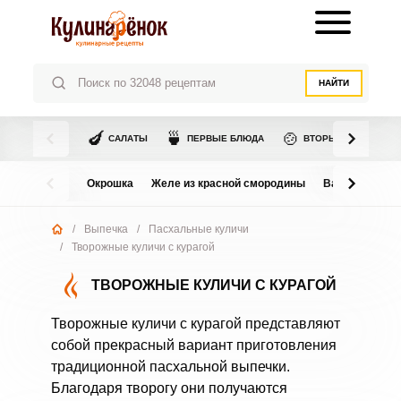
НАЙТИ
🍆
🍵
🍲
САЛАТЫ
ПЕРВЫЕ БЛЮДА
ВТОРЫЕ БЛЮДА
Окрошка
Желе из красной смородины
Варенье из в
/
Выпечка
/
Пасхальные куличи
/
Творожные куличи с курагой
ТВОРОЖНЫЕ КУЛИЧИ С КУРАГОЙ
Творожные куличи с курагой представляют
собой прекрасный вариант приготовления
традиционной пасхальной выпечки.
Благодаря творогу они получаются