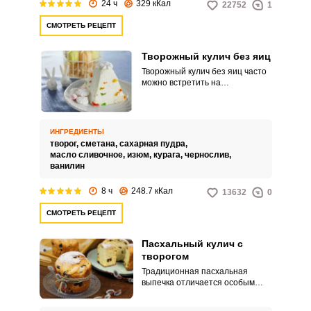
24 ч
329 кКал
22752
1
СМОТРЕТЬ РЕЦЕПТ
Творожный кулич без яиц
Творожный кулич без яиц часто
можно встретить на
праздничном столе на Пасху.
Готовится он очень быстро и
просто.
ИНГРЕДИЕНТЫ
творог,
сметана,
сахарная пудра,
масло сливочное,
изюм,
курага,
чернослив,
ванилин
8 ч
248.7 кКал
13632
0
СМОТРЕТЬ РЕЦЕПТ
Пасхальный кулич с
творогом
Традиционная пасхальная
выпечка отличается особым
вкусом и нежностью. Ещё более
воздушным кулич получится с