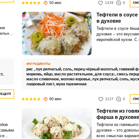
50 мин
1439
0
СМО
Тефтели в соусе
в духовке
ное
Тефтели в соусе беш
ельно,
духовке – это вкусна
 с
европейской кухни. С
сливочным соусом да
обычное блюдо, как т
заиграет новыми крас
ИНГРЕДИЕНТЫ
рис ,
лук репчатый,
соль,
перец чёрный молотый,
говяжий ф
т,
морковь,
яйцо,
масло растительное,
для соуса:,
смесь перц
масло сливочное,
молоко коровье,
лук репчатый,
соль,
муск
лавровый лист,
мука пшеничная
РЕЦЕПТ
90 мин
1137
0
СМО
Тефтели из говя
фарша в духовк
обов
Тефтели из говяжьего
 самыми
духовке – это доволь
ся
всех смыслах вариант