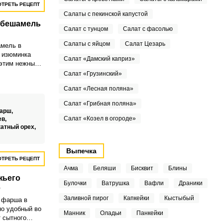
ТРЕТЬ РЕЦЕПТ
Салаты с пекинской капустой
 бешамель
Салат с тунцом
Салат с фасолью
Салаты с яйцом
Салат Цезарь
амель в
я изюминка
Салат «Дамский каприз»
 этим нежным
же такое
Салат «Грузинский»
ефтели,
Салат «Лесная поляна»
ками.
Салат «Грибная поляна»
арш,
Салат «Козел в огороде»
ев,
атный орех,
Выпечка
ТРЕТЬ РЕЦЕПТ
Ачма
Беляши
Бисквит
Блины
жьего
Булочки
Ватрушка
Вафли
Драники
е
Заливной пирог
Капкейки
Кыстыбый
 фарша в
но удобный во
Манник
Оладьи
Панкейки
 сытного