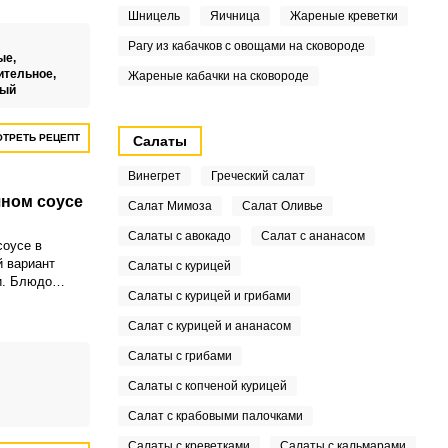
иготовления
Шницель
Яичница
Жареные креветки
 можно будет
Рагу из кабачков с овощами на сковороде
бимым
ые,
вощами или же
ительное,
Жареные кабачки на сковороде
ельное блюдо.
тый
ТРЕТЬ РЕЦЕПТ
Салаты
Винегрет
Греческий салат
ном соусе
Салат Мимоза
Салат Оливье
Салаты с авокадо
Салат с ананасом
соусе в
й вариант
Салаты с курицей
и. Блюдо
Салаты с курицей и грибами
 а в
я очень
Салат с курицей и ананасом
и вкусные
Салаты с грибами
Салаты с копченой курицей
Салат с крабовыми палочками
Салаты с креветками
Салаты с кальмарами