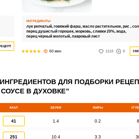
блюда на обед или уж
 их
можно подавать самы
гарниры из вареных н
ро.
все равно будет очень
ИНГРЕДИЕНТЫ
сытно.
лук репчатый,
говяжий фарш,
масло растительное,
рис ,
сол
перец душистый горошек,
морковь,
сливки 20%,
вода,
перец чёрный молотый,
лавровый лист
РЕЦЕПТ
60 мин
1110
0
СМО
ВХОД НА САЙТ
РЕГИСТРАЦИЯ
 ИНГРЕДИЕНТОВ ДЛЯ ПОДБОРКИ РЕЦЕ
Войдите
 СОУСЕ В ДУХОВКЕ”
с помощью социальных сетей:
ККАЛ
БЕЛКИ
ЖИРЫ
УГЛ
или
41
1.4
0.2
8
251
10.4
3.3
3