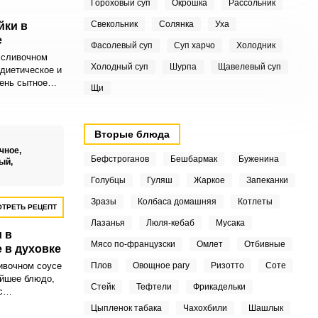
Гороховый суп
Окрошка
Рассольник
Свекольник
Солянка
Уха
йки в
е
Фасолевый суп
Суп харчо
Холодник
 сливочном
Холодный суп
Шурпа
Щавелевый суп
 диетическое и
чень сытное
Щи
 содержит
Вторые блюда
чное,
Бефстроганов
Бешбармак
Буженина
ый,
Голубцы
Гуляш
Жаркое
Запеканки
Зразы
Колбаса домашняя
Котлеты
ТРЕТЬ РЕЦЕПТ
Лазанья
Люля-кебаб
Мусака
 в
Мясо по-французски
Омлет
Отбивные
 в духовке
ивочном соусе
Плов
Овощное рагу
Ризотто
Соте
ейшее блюдо,
Стейк
Тефтели
Фрикадельки
с
лагаю
Цыпленок табака
Чахохбили
Шашлык
олезный