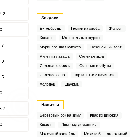
2.2
Закуски
Бутерброды
Гренки из хлеба
Жульен
0
Канапе
Малосольные огурцы
.7
Маринованная капуста
Печеночный торт
Рулет из лаваша
Соленая икра
.9
Соленая форель
Соленая горбуша
Соленое сало
Тарталетки с начинкой
.5
Холодец
Шаурма
0
Напитки
8.7
Березовый сок на зиму
Квас из цикория
0
Кисель
Лимонад домашний
Молочный коктейль
Мохито безалкогольный