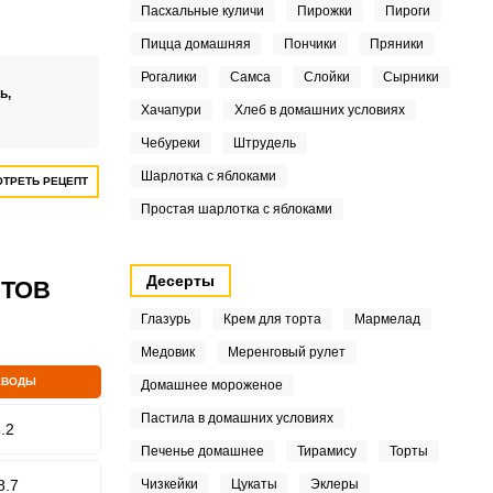
ин. С ними
Пасхальные куличи
Пирожки
Пироги
е простые
Пицца домашняя
Пончики
Пряники
а воде каш,
 вкусно и
Рогалики
Самса
Слойки
Сырники
ь,
Хачапури
Хлеб в домашних условиях
Чебуреки
Штрудель
Шарлотка с яблоками
ТРЕТЬ РЕЦЕПТ
Простая шарлотка с яблоками
Десерты
ПТОВ
Глазурь
Крем для торта
Мармелад
Медовик
Меренговый рулет
ЕВОДЫ
Домашнее мороженое
Пастила в домашних условиях
.2
Печенье домашнее
Тирамису
Торты
8.7
Чизкейки
Цукаты
Эклеры