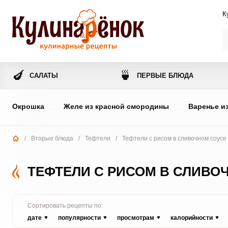
К
🍆
🍵
САЛАТЫ
ПЕРВЫЕ БЛЮДА
Окрошка
Желе из красной смородины
Варенье и
/
Вторые блюда
/
Тефтели
/
Тефтели с рисом в сливочном соусе 
ТЕФТЕЛИ С РИСОМ В СЛИВО
Сортировать рецепты по:
дате
популярности
просмотрам
калорийности