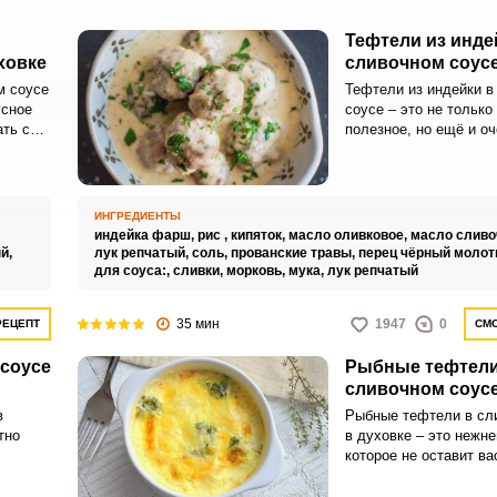
Тефтели из инде
ховке
сливочном соус
м соусе
Тефтели из индейки в
усное
соусе – это не только
ть с
полезное, но ещё и о
,
блюдо. Такое мясо не
холестерина.
тели
ИНГРЕДИЕНТЫ
щими
индейка фарш,
рис ,
кипяток,
масло оливковое,
масло сливо
й,
лук репчатый,
соль,
прованские травы,
перец чёрный молот
для соуса:,
сливки,
морковь,
мука,
лук репчатый
35 мин
1947
0
РЕЦЕПТ
СМО
 соусе
Рыбные тефтели
сливочном соусе
в
Рыбные тефтели в сл
тно
в духовке – это нежн
которое не оставит ва
равнодушным. Я пред
ым
вкусный, простой и п