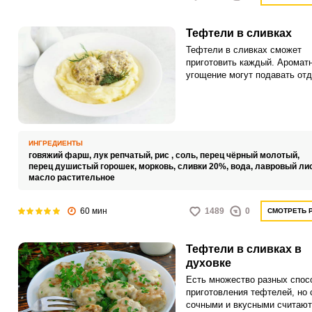
Тефтели в сливках
Тефтели в сливках сможет
приготовить каждый. Аромат
угощение могут подавать отд
хотя оно отлично сочетается
любым гарниром.
ИНГРЕДИЕНТЫ
говяжий фарш,
лук репчатый,
рис ,
соль,
перец чёрный молотый,
перец душистый горошек,
морковь,
сливки 20%,
вода,
лавровый лис
масло растительное
60 мин
1489
0
СМОТРЕТЬ 
Тефтели в сливках в
духовке
Есть множество разных спос
приготовления тефтелей, но
сочными и вкусными считают