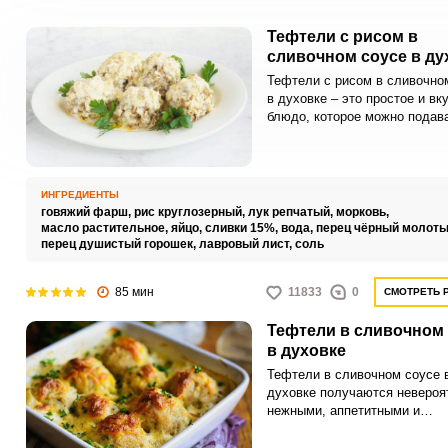
Тефтели с рисом в
сливочном соусе в ду
Тефтели с рисом в сливочно
в духовке – это простое и вк
блюдо, которое можно подава
любым гарниром: макаронами
различными злаковыми или
запечённым картофелем.
Сливочный соус делает теф
ИНГРЕДИЕНТЫ
максимально сочными и таю
говяжий фарш,
рис круглозерный,
лук репчатый,
морковь,
во рту.
масло растительное,
яйцо,
сливки 15%,
вода,
перец чёрный молоты
перец душистый горошек,
лавровый лист,
соль
85 мин
11833
0
СМОТРЕТЬ 
Тефтели в сливочном
в духовке
Тефтели в сливочном соусе 
духовке получаются невероя
нежными, аппетитными и
интересными по вкусу. Такое
угощение послужит идеальн