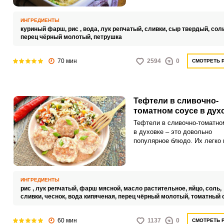
решением для семейного обе
ужина.
ИНГРЕДИЕНТЫ
куриный фарш,
рис ,
вода,
лук репчатый,
сливки,
сыр твердый,
сол
перец чёрный молотый,
петрушка
70 мин
2594
0
СМОТРЕТЬ 
Тефтели в сливочно-
томатном соусе в дух
Тефтели в сливочно-томатно
в духовке – это довольно
популярное блюдо. Их легко
приготовить в большом колич
чтобы можно было подавать 
разным гарниром пару дней 
на обед.
ИНГРЕДИЕНТЫ
рис ,
лук репчатый,
фарш мясной,
масло растительное,
яйцо,
соль,
сливки,
чеснок,
вода кипяченая,
перец чёрный молотый,
томатный 
60 мин
1137
0
СМОТРЕТЬ 