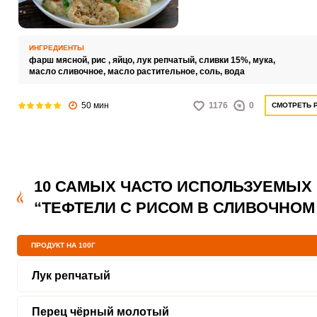
именно тефтели в сливках в
духовке. По данному рецепту
можно приготовить не только
вкусно, но и достаточно быст
ИНГРЕДИЕНТЫ
фарш мясной,
рис ,
яйцо,
лук репчатый,
сливки 15%,
мука,
масло сливочное,
масло растительное,
соль,
вода
50 мин
1176
0
СМОТРЕТЬ 
10 САМЫХ ЧАСТО ИСПОЛЬЗУЕМЫХ
“ТЕФТЕЛИ С РИСОМ В СЛИВОЧНОМ
ПРОДУКТ НА 100Г
Лук репчатый
Перец чёрный молотый