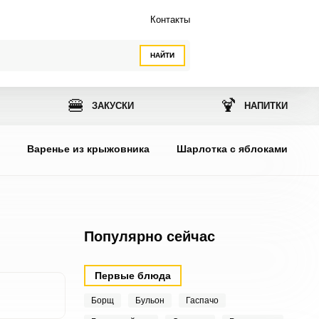
Контакты
НАЙТИ
🍔
🍹
ЗАКУСКИ
НАПИТКИ
ы
Варенье из крыжовника
Шарлотка с яблоками
Популярно сейчас
Первые блюда
Борщ
Бульон
Гаспачо