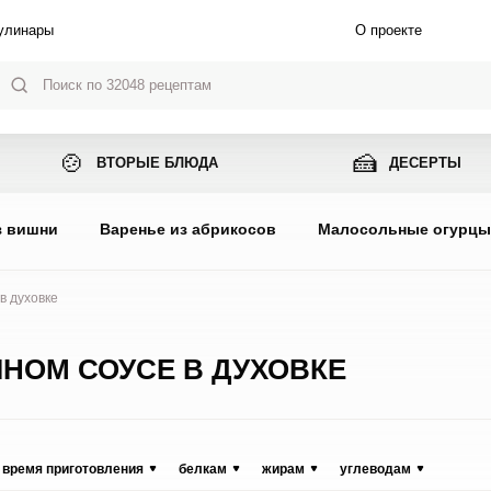
улинары
О проекте
🍲
🍰
ВТОРЫЕ БЛЮДА
ДЕСЕРТЫ
з вишни
Варенье из абрикосов
Малосольные огурц
в духовке
ЧНОМ СОУСЕ В ДУХОВКЕ
время приготовления
белкам
жирам
углеводам