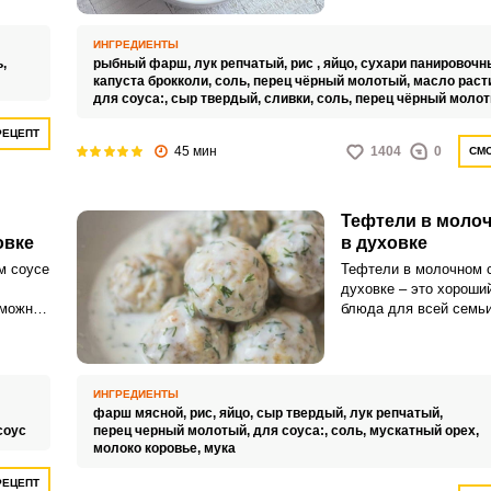
да или
пошаговый вариант пр
этого блюда, который
ИНГРЕДИЕНТЫ
сочетать с вашим лю
ь,
рыбный фарш,
лук репчатый,
рис ,
яйцо,
сухари панировочн
гарниром, салатом, о
капуста брокколи,
соль,
перец чёрный молотый,
масло раст
кушать как самостоят
для соуса:,
сыр твердый,
сливки,
соль,
перец чёрный моло
РЕЦЕПТ
45 мин
1404
0
СМО
Тефтели в молоч
овке
в духовке
м соусе
Тефтели в молочном 
духовке – это хороши
 можно
блюда для всей семь
естве,
очень легко готовится,
их с
результате получаютс
подряд
нежные, питательные 
тефтели.
ИНГРЕДИЕНТЫ
фарш мясной,
рис,
яйцо,
сыр твердый,
лук репчатый,
соус
перец черный молотый,
для соуса:,
соль,
мускатный орех,
молоко коровье,
мука
РЕЦЕПТ