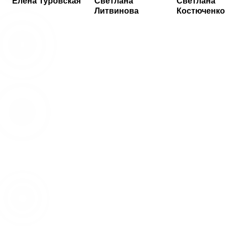
Елена Туровская
Светлана
Светлана
Литвинова
Костюченко