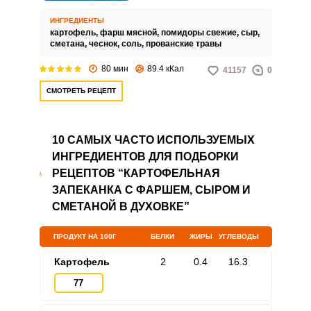
фарша, помидоров и сыра –
хорошее блюдо для семейного
ИНГРЕДИЕНТЫ
обеда. Очень сытное и
картофель,
фарш мясной,
помидоры свежие,
сыр,
полезное, она точно понравится
сметана,
чеснок,
соль,
прованские травы
всем домочадцам, и никто не
останется голодным!
80 мин
89.4 кКал
41157
0
СМОТРЕТЬ РЕЦЕПТ
10 САМЫХ ЧАСТО ИСПОЛЬЗУЕМЫХ
ИНГРЕДИЕНТОВ ДЛЯ ПОДБОРКИ
РЕЦЕПТОВ “КАРТОФЕЛЬНАЯ
ЗАПЕКАНКА С ФАРШЕМ, СЫРОМ И
СМЕТАНОЙ В ДУХОВКЕ”
ПРОДУКТ НА 100Г
БЕЛКИ
ЖИРЫ
УГЛЕВОДЫ
Картофель
2
0.4
16.3
77