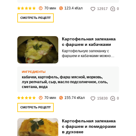
70 мин
123.4 кКал
12917
0
СМОТРЕТЬ РЕЦЕПТ
Картофельная запеканка
с фаршем и кабачками
Картофельную запеканку с
фаршем и кабачками можно
приготовить из самых простых и
недорогих продуктов. С мясным
фаршем это блюдо будет более
ИНГРЕДИЕНТЫ
сытным и подойдет для
кабачки,
картофель,
фарш мясной,
морковь,
семейного ужина.
лук репчатый,
сыр,
масло подсолнечное,
соль,
сметана,
вода
70 мин
155.74 кКал
15830
0
СМОТРЕТЬ РЕЦЕПТ
Картофельная запеканка
с фаршем и помидорами
в духовке