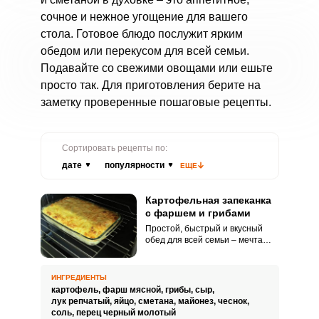
сочное и нежное угощение для вашего
стола. Готовое блюдо послужит ярким
обедом или перекусом для всей семьи.
Подавайте со свежими овощами или ешьте
просто так. Для приготовления берите на
заметку проверенные пошаговые рецепты.
Сортировать рецепты по:
дате
популярности
ЕЩЕ
Картофельная запеканка
с фаршем и грибами
Простой, быстрый и вкусный
обед для всей семьи – мечта
каждой хозяйки, которую вполне
возможно осуществить. В этом
поможет рецепт картофельной
ИНГРЕДИЕНТЫ
запеканки с фаршем и грибами.
картофель,
фарш мясной,
грибы,
сыр,
лук репчатый,
яйцо,
сметана,
майонез,
чеснок,
соль,
перец черный молотый