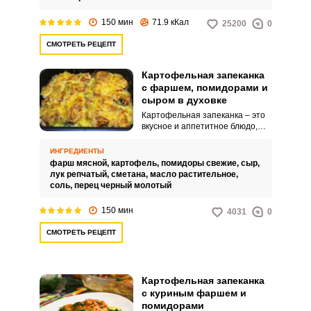
150 мин
71.9 кКал
25200
0
СМОТРЕТЬ РЕЦЕПТ
Картофельная запеканка
с фаршем, помидорами и
сыром в духовке
Картофельная запеканка – это
вкусное и аппетитное блюдо,
которое станет хорошим
обедом или ужином для всей
ИНГРЕДИЕНТЫ
семьи. Очень сытное блюдо, с
фарш мясной,
картофель,
помидоры свежие,
сыр,
сочными помидорами и нежной
лук репчатый,
сметана,
масло растительное,
сырной корочкой.
соль,
перец черный молотый
150 мин
4031
0
СМОТРЕТЬ РЕЦЕПТ
Картофельная запеканка
с куриным фаршем и
помидорами