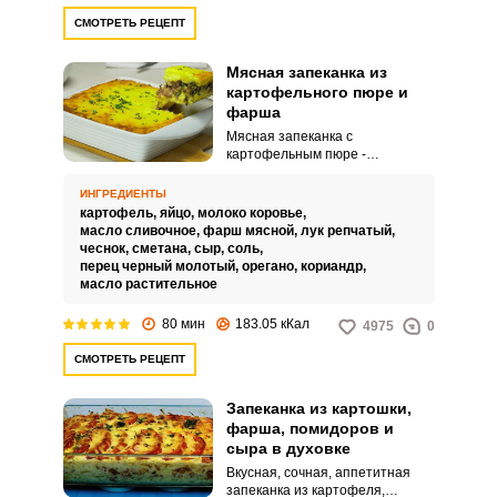
СМОТРЕТЬ РЕЦЕПТ
Мясная запеканка из
картофельного пюре и
фарша
Мясная запеканка с
картофельным пюре -
невероятно вкусное и
аппетитное блюдо для всей
ИНГРЕДИЕНТЫ
семьи. Очень питательная и
картофель,
яйцо,
молоко коровье,
сытная, ее хорошо приготовить
масло сливочное,
фарш мясной,
лук репчатый,
на обед или ужин.
чеснок,
сметана,
сыр,
соль,
перец черный молотый,
орегано,
кориандр,
масло растительное
80 мин
183.05 кКал
4975
0
СМОТРЕТЬ РЕЦЕПТ
Запеканка из картошки,
фарша, помидоров и
сыра в духовке
Вкусная, сочная, аппетитная
запеканка из картофеля,