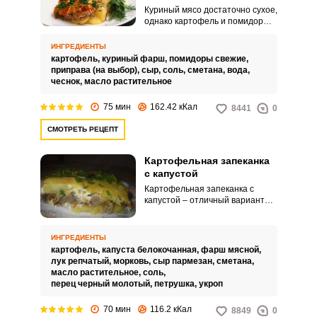
Куриный мясо достаточно сухое,
однако картофель и помидоры
компенсируют этот недостаток.
В итоге получается очень
ИНГРЕДИЕНТЫ
вкусная и сытная запеканка для
картофель,
куриный фарш,
помидоры свежие,
всей семьи.
приправа (на выбор),
сыр,
соль,
сметана,
вода,
чеснок,
масло растительное
75 мин
162.42 кКал
8441
0
СМОТРЕТЬ РЕЦЕПТ
Картофельная запеканка
с капустой
Картофельная запеканка с
капустой – отличный вариант
для обеда или ужина.
Запеченная картошечка, фарш
и капуста, все это покрыто
ИНГРЕДИЕНТЫ
ароматной сырной корочкой и
картофель,
капуста белокочанная,
фарш мясной,
слегка посыпано зеленью, что
лук репчатый,
морковь,
сыр пармезан,
сметана,
может быть лучше!
масло растительное,
соль,
перец черный молотый,
петрушка,
укроп
70 мин
116.2 кКал
8849
0