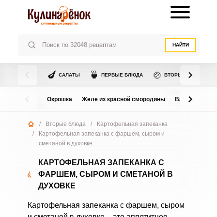
НАЙТИ
🍆
🍵
🍲
САЛАТЫ
ПЕРВЫЕ БЛЮДА
ВТОРЫЕ БЛЮДА
Окрошка
Желе из красной смородины
Варенье из в
/
Вторые блюда
/
Картофельная запеканка
/
Картофельная запеканка с фаршем, сыром и
сметаной в духовке
КАРТОФЕЛЬНАЯ ЗАПЕКАНКА С
ФАРШЕМ, СЫРОМ И СМЕТАНОЙ В
ДУХОВКЕ
Картофельная запеканка с фаршем, сыром
и сметаной в духовке – это аппетитное,