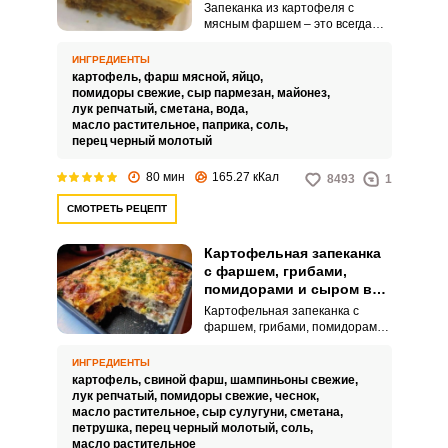
Запеканка из картофеля с
мясным фаршем – это всегда
сытно и питательно. Такое
блюдо подойдет и на обед, и на
ИНГРЕДИЕНТЫ
ужин.
картофель,
фарш мясной,
яйцо,
помидоры свежие,
сыр пармезан,
майонез,
лук репчатый,
сметана,
вода,
масло растительное,
паприка,
соль,
перец черный молотый
80 мин
165.27 кКал
8493
1
СМОТРЕТЬ РЕЦЕПТ
Картофельная запеканка
с фаршем, грибами,
помидорами и сыром в
духовке
Картофельная запеканка с
фаршем, грибами, помидорами
и сыром в духовке очень легко
приготовить дома! Блюдо
ИНГРЕДИЕНТЫ
получается сочным, нежным и
картофель,
свиной фарш,
шампиньоны свежие,
очень сытным. Аппетитная
лук репчатый,
помидоры свежие,
чеснок,
запеканка – это отличная идея
масло растительное,
сыр сулугуни,
сметана,
для семейного ужина!
петрушка,
перец черный молотый,
соль,
масло растительное