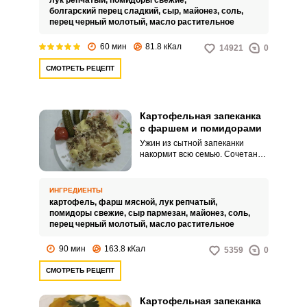
лук репчатый,
помидоры свежие,
часа времени.
болгарский перец сладкий,
сыр,
майонез,
соль,
перец черный молотый,
масло растительное
60 мин
81.8 кКал
14921
0
СМОТРЕТЬ РЕЦЕПТ
Картофельная запеканка
с фаршем и помидорами
Ужин из сытной запеканки
накормит всю семью. Сочетание
из картофеля, фарша и овощей
порадует домашних, а вы не
потратите много времени на
ИНГРЕДИЕНТЫ
приготовление еды.
картофель,
фарш мясной,
лук репчатый,
помидоры свежие,
сыр пармезан,
майонез,
соль,
перец черный молотый,
масло растительное
90 мин
163.8 кКал
5359
0
СМОТРЕТЬ РЕЦЕПТ
Картофельная запеканка