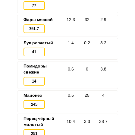
77
Фарш мясной
12.3
32
2.9
351.7
Лук репчатый
1.4
0.2
8.2
41
Помидоры
0.6
0
3.8
свежие
14
Майонез
0.5
25
4
245
Перец чёрный
10.4
3.3
38.7
молотый
251