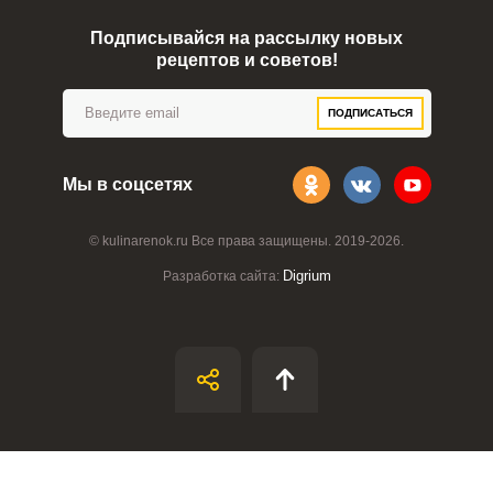
Забыли пароль?
Подписывайся на рассылку новых
рецептов и советов!
ПОДПИСАТЬСЯ
Мы в соцсетях
© kulinarenok.ru Все права защищены. 2019-2026.
Digrium
Разработка сайта: