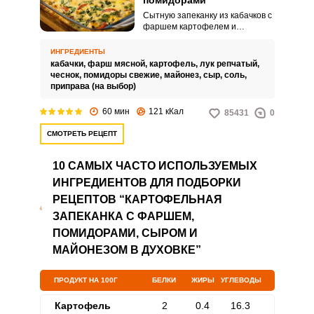
помидорами
Сытную запеканку из кабачков с
фаршем картофелем и
помидорами можно подавать на
семейный обед или ужин. Блюдо
ИНГРЕДИЕНТЫ
получается питательным и
кабачки,
фарш мясной,
картофель,
лук репчатый,
аппетитным благодаря
чеснок,
помидоры свежие,
майонез,
сыр,
соль,
добавлению других овощей и
приправа (на выбор)
фарша.
60 мин
121 кКал
85431
0
СМОТРЕТЬ РЕЦЕПТ
10 САМЫХ ЧАСТО ИСПОЛЬЗУЕМЫХ
ИНГРЕДИЕНТОВ ДЛЯ ПОДБОРКИ
РЕЦЕПТОВ “КАРТОФЕЛЬНАЯ
ЗАПЕКАНКА С ФАРШЕМ,
ПОМИДОРАМИ, СЫРОМ И
МАЙОНЕЗОМ В ДУХОВКЕ”
ПРОДУКТ НА 100Г
БЕЛКИ
ЖИРЫ
УГЛЕВОДЫ
Картофель
2
0.4
16.3