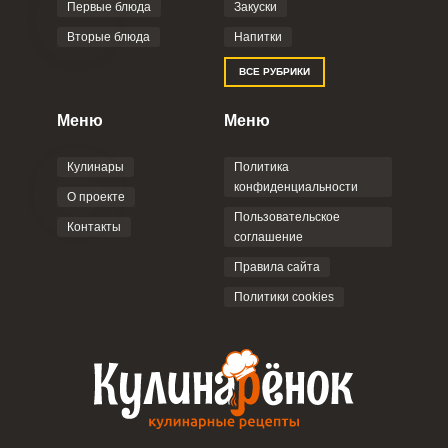
Первые блюда
Закуски
ВХОД НА САЙТ
РЕГИСТРАЦИЯ
Вторые блюда
Напитки
ВСЕ РУБРИКИ
Войдите
с помощью социальных сетей:
Меню
Меню
Кулинары
Политика
конфиденциальности
или
О проекте
Пользовательское
Контакты
соглашение
Правила сайта
Политики cookies
Запомнить меня
ВХОД
ЕЩЕ НЕ ЗАРЕГИСТРИРОВАННЫ?