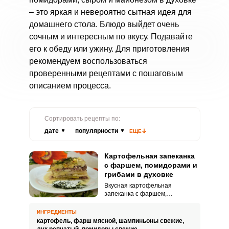
– это яркая и невероятно сытная идея для
домашнего стола. Блюдо выйдет очень
сочным и интересным по вкусу. Подавайте
его к обеду или ужину. Для приготовления
рекомендуем воспользоваться
проверенными рецептами с пошаговым
описанием процесса.
Сортировать рецепты по:
дате
популярности
ЕЩЕ
Картофельная запеканка
с фаршем, помидорами и
грибами в духовке
Вкусная картофельная
запеканка с фаршем,
помидорами и грибами в духовке
отлично разнообразит
ИНГРЕДИЕНТЫ
домашнее меню. Готовить ее
картофель,
фарш мясной,
шампиньоны свежие,
просто, хотя это займет около