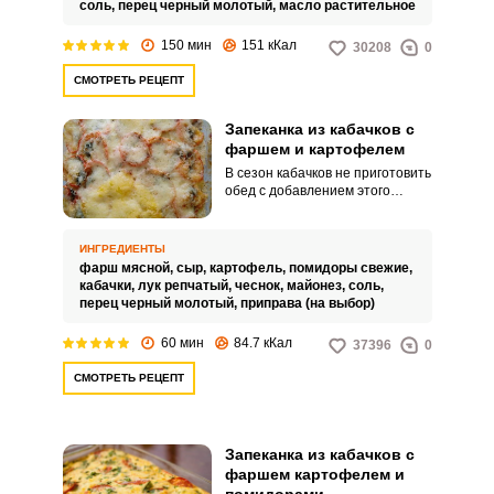
накормить большую семью.
соль,
перец черный молотый,
масло растительное
150 мин
151 кКал
30208
0
СМОТРЕТЬ РЕЦЕПТ
Запеканка из кабачков с
фаршем и картофелем
В сезон кабачков не приготовить
обед с добавлением этого
овоща просто преступление
ведь, например, запеканка из
кабачков с фаршем и
ИНГРЕДИЕНТЫ
картофелем – полноценное
фарш мясной,
сыр,
картофель,
помидоры свежие,
питательное блюдо, которое не
кабачки,
лук репчатый,
чеснок,
майонез,
соль,
только очень вкусное и сочное,
перец черный молотый,
приправа (на выбор)
но еще и полезное. Оно точно
понравится всей вашей семье!
60 мин
84.7 кКал
37396
0
СМОТРЕТЬ РЕЦЕПТ
Запеканка из кабачков с
фаршем картофелем и