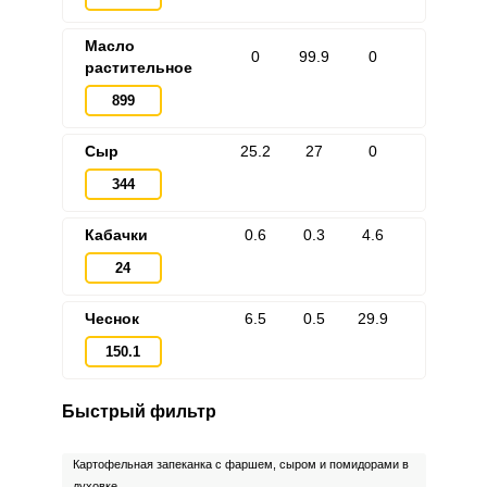
Масло
0
99.9
0
растительное
899
Сыр
25.2
27
0
344
Кабачки
0.6
0.3
4.6
24
Чеснок
6.5
0.5
29.9
150.1
Быстрый фильтр
Картофельная запеканка с фаршем, сыром и помидорами в
духовке