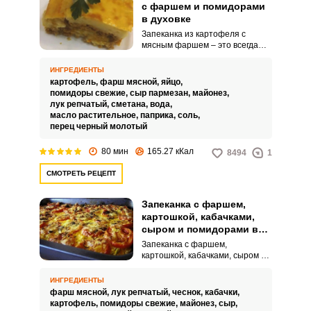
с фаршем и помидорами
в духовке
Запеканка из картофеля с
мясным фаршем – это всегда
сытно и питательно. Такое
блюдо подойдет и на обед, и на
ИНГРЕДИЕНТЫ
ужин.
картофель,
фарш мясной,
яйцо,
помидоры свежие,
сыр пармезан,
майонез,
лук репчатый,
сметана,
вода,
масло растительное,
паприка,
соль,
перец черный молотый
80 мин
165.27 кКал
8494
1
СМОТРЕТЬ РЕЦЕПТ
Запеканка с фаршем,
картошкой, кабачками,
сыром и помидорами в
духовке
Запеканка с фаршем,
картошкой, кабачками, сыром и
помидорами в духовке – это
невероятное блюдо, очень
ИНГРЕДИЕНТЫ
питательное и сытное. Готовить
фарш мясной,
лук репчатый,
чеснок,
кабачки,
его легко и просто и можно
картофель,
помидоры свежие,
майонез,
сыр,