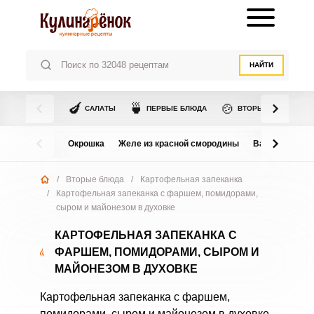
НАЙТИ
🍆
🍵
🍲
САЛАТЫ
ПЕРВЫЕ БЛЮДА
ВТОРЫЕ БЛЮДА
Окрошка
Желе из красной смородины
Варенье из в
/
Вторые блюда
/
Картофельная запеканка
/
Картофельная запеканка с фаршем, помидорами,
сыром и майонезом в духовке
КАРТОФЕЛЬНАЯ ЗАПЕКАНКА С
ФАРШЕМ, ПОМИДОРАМИ, СЫРОМ И
МАЙОНЕЗОМ В ДУХОВКЕ
Картофельная запеканка с фаршем,
помидорами, сыром и майонезом в духовке