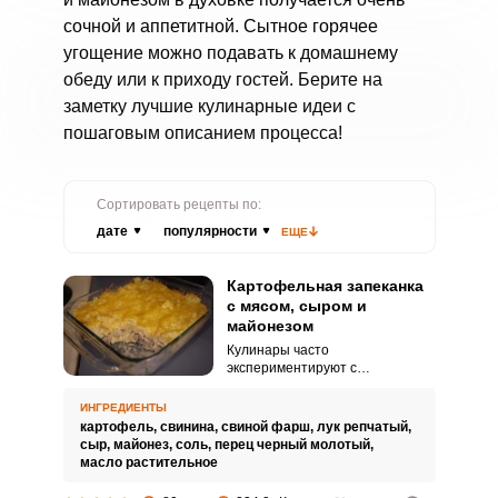
сочной и аппетитной. Сытное горячее
угощение можно подавать к домашнему
обеду или к приходу гостей. Берите на
заметку лучшие кулинарные идеи с
пошаговым описанием процесса!
Сортировать рецепты по:
дате
популярности
ЕЩЕ
Картофельная запеканка
с мясом, сыром и
майонезом
Кулинары часто
экспериментируют с
приготовлением картофеля.
Рекомендую приготовить
ИНГРЕДИЕНТЫ
картофельную запеканку с
картофель,
свинина,
свиной фарш,
лук репчатый,
мясом, которая станет любимым
сыр,
майонез,
соль,
перец черный молотый,
вариантом обеда.
масло растительное