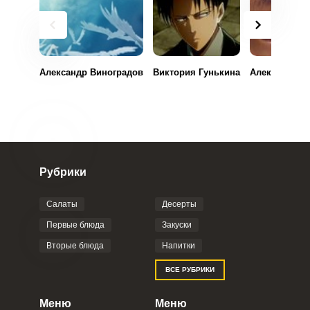
Александр Виноградов
Виктория Гунькина
Александра 
Рубрики
Салаты
Десерты
Первые блюда
Закуски
Вторые блюда
Напитки
ВСЕ РУБРИКИ
ВХОД НА САЙТ
РЕГИСТРАЦИЯ
Меню
Меню