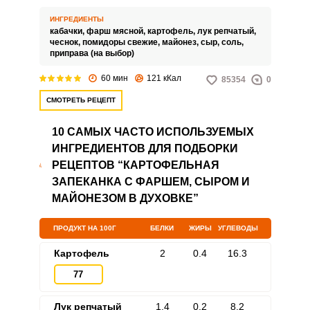
помидорами можно подавать на
семейный обед или ужин. Блюдо
ИНГРЕДИЕНТЫ
получается питательным и
кабачки,
фарш мясной,
картофель,
лук репчатый,
аппетитным благодаря
чеснок,
помидоры свежие,
майонез,
сыр,
соль,
добавлению других овощей и
приправа (на выбор)
фарша.
60 мин
121 кКал
85354
0
СМОТРЕТЬ РЕЦЕПТ
10 САМЫХ ЧАСТО ИСПОЛЬЗУЕМЫХ
ИНГРЕДИЕНТОВ ДЛЯ ПОДБОРКИ
РЕЦЕПТОВ “КАРТОФЕЛЬНАЯ
ЗАПЕКАНКА С ФАРШЕМ, СЫРОМ И
МАЙОНЕЗОМ В ДУХОВКЕ”
ПРОДУКТ НА 100Г
БЕЛКИ
ЖИРЫ
УГЛЕВОДЫ
Картофель
2
0.4
16.3
77
Лук репчатый
1.4
0.2
8.2