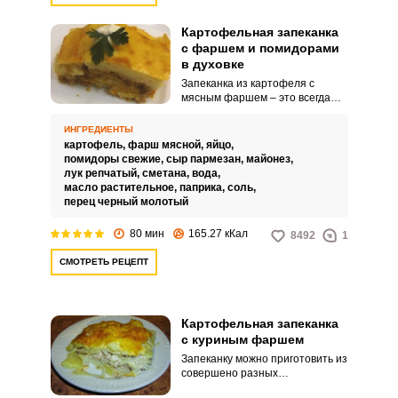
Картофельная запеканка
с фаршем и помидорами
в духовке
Запеканка из картофеля с
мясным фаршем – это всегда
сытно и питательно. Такое
блюдо подойдет и на обед, и на
ИНГРЕДИЕНТЫ
ужин.
картофель,
фарш мясной,
яйцо,
помидоры свежие,
сыр пармезан,
майонез,
лук репчатый,
сметана,
вода,
масло растительное,
паприка,
соль,
перец черный молотый
80 мин
165.27 кКал
8492
1
СМОТРЕТЬ РЕЦЕПТ
Картофельная запеканка
с куриным фаршем
Запеканку можно приготовить из
совершено разных
ингредиентов! Очень вкусной и