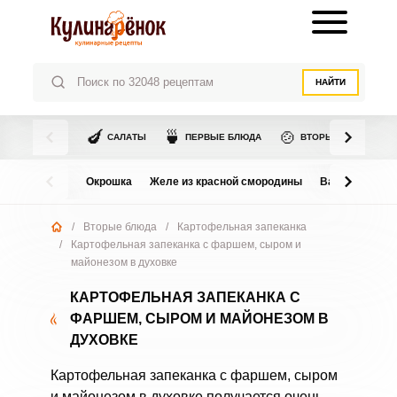
НАЙТИ
🍆
🍵
🍲
САЛАТЫ
ПЕРВЫЕ БЛЮДА
ВТОРЫЕ БЛЮДА
Окрошка
Желе из красной смородины
Варенье из в
/
Вторые блюда
/
Картофельная запеканка
/
Картофельная запеканка с фаршем, сыром и
майонезом в духовке
КАРТОФЕЛЬНАЯ ЗАПЕКАНКА С
ФАРШЕМ, СЫРОМ И МАЙОНЕЗОМ В
ДУХОВКЕ
Картофельная запеканка с фаршем, сыром
и майонезом в духовке получается очень