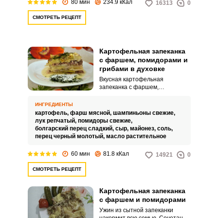
80 мин
234.9 кКал
16313
0
СМОТРЕТЬ РЕЦЕПТ
Картофельная запеканка
с фаршем, помидорами и
грибами в духовке
Вкусная картофельная
запеканка с фаршем,
помидорами и грибами в духовке
отлично разнообразит
ИНГРЕДИЕНТЫ
домашнее меню. Готовить ее
картофель,
фарш мясной,
шампиньоны свежие,
просто, хотя это займет около
лук репчатый,
помидоры свежие,
часа времени.
болгарский перец сладкий,
сыр,
майонез,
соль,
перец черный молотый,
масло растительное
60 мин
81.8 кКал
14921
0
СМОТРЕТЬ РЕЦЕПТ
Картофельная запеканка
с фаршем и помидорами
Ужин из сытной запеканки