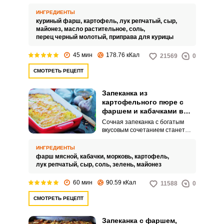
питательной получается
запеканка из куриного фарша.
ИНГРЕДИЕНТЫ
Продукты для нее почти всегда
куриный фарш,
картофель,
лук репчатый,
сыр,
под рукой, а значит этот рецепт
майонез,
масло растительное,
соль,
особенно пригодится, когда
перец черный молотый,
приправа для курицы
нужно что-нибудь быстренько
приготовить.
45 мин
178.76 кКал
21569
0
СМОТРЕТЬ РЕЦЕПТ
Запеканка из
картофельного пюре с
фаршем и кабачками в
духовке
Сочная запеканка с богатым
вкусовым сочетанием станет
сытным и питательным блюдом
для всей семьи. Приготовить ее
ИНГРЕДИЕНТЫ
очень просто, а результат
фарш мясной,
кабачки,
морковь,
картофель,
потрясающий.
лук репчатый,
сыр,
соль,
зелень,
майонез
60 мин
90.59 кКал
11588
0
СМОТРЕТЬ РЕЦЕПТ
Запеканка с фаршем,