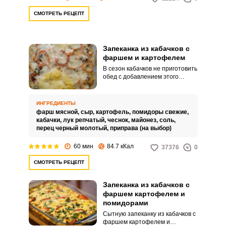
СМОТРЕТЬ РЕЦЕПТ
Запеканка из кабачков с
фаршем и картофелем
В сезон кабачков не приготовить
обед с добавлением этого
овоща просто преступление
ведь, например, запеканка из
кабачков с фаршем и
ИНГРЕДИЕНТЫ
картофелем – полноценное
фарш мясной,
сыр,
картофель,
помидоры свежие,
питательное блюдо, которое не
кабачки,
лук репчатый,
чеснок,
майонез,
соль,
только очень вкусное и сочное,
перец черный молотый,
приправа (на выбор)
но еще и полезное. Оно точно
понравится всей вашей семье!
60 мин
84.7 кКал
37376
0
СМОТРЕТЬ РЕЦЕПТ
Запеканка из кабачков с
фаршем картофелем и
помидорами
Сытную запеканку из кабачков с
фаршем картофелем и