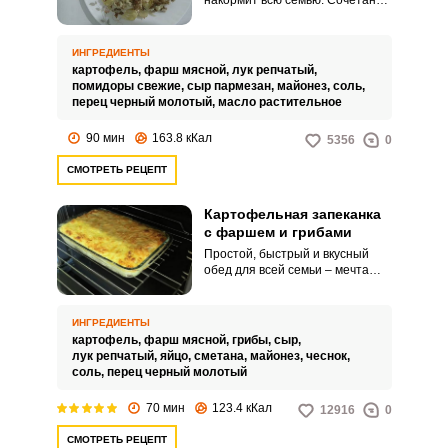
накормит всю семью. Сочетание
из картофеля, фарша и овощей
порадует домашних, а вы не
потратите много времени на
ИНГРЕДИЕНТЫ
приготовление еды.
картофель,
фарш мясной,
лук репчатый,
помидоры свежие,
сыр пармезан,
майонез,
соль,
перец черный молотый,
масло растительное
90 мин
163.8 кКал
5356
0
СМОТРЕТЬ РЕЦЕПТ
Картофельная запеканка
с фаршем и грибами
Простой, быстрый и вкусный
обед для всей семьи – мечта
каждой хозяйки, которую вполне
возможно осуществить. В этом
поможет рецепт картофельной
ИНГРЕДИЕНТЫ
запеканки с фаршем и грибами.
картофель,
фарш мясной,
грибы,
сыр,
лук репчатый,
яйцо,
сметана,
майонез,
чеснок,
соль,
перец черный молотый
70 мин
123.4 кКал
12916
0
СМОТРЕТЬ РЕЦЕПТ