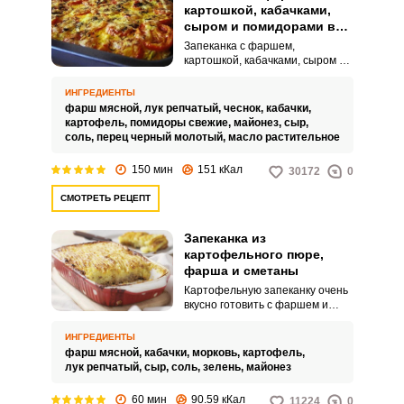
картошкой, кабачками,
сыром и помидорами в
духовке
Запеканка с фаршем,
картошкой, кабачками, сыром и
помидорами в духовке – это
невероятное блюдо, очень
ИНГРЕДИЕНТЫ
питательное и сытное. Готовить
фарш мясной,
лук репчатый,
чеснок,
кабачки,
его легко и просто и можно
картофель,
помидоры свежие,
майонез,
сыр,
накормить большую семью.
соль,
перец черный молотый,
масло растительное
150 мин
151 кКал
30172
0
СМОТРЕТЬ РЕЦЕПТ
Запеканка из
картофельного пюре,
фарша и сметаны
Картофельную запеканку очень
вкусно готовить с фаршем и
сметанной заправкой. Так она
получается особенно сытной и
ИНГРЕДИЕНТЫ
нежной.
фарш мясной,
кабачки,
морковь,
картофель,
лук репчатый,
сыр,
соль,
зелень,
майонез
60 мин
90.59 кКал
11224
0