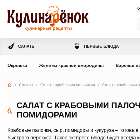
К
🍆
🍵
САЛАТЫ
ПЕРВЫЕ БЛЮДА
Окрошка
Желе из красной смородины
Варенье и
/
Салаты
/
Салат с крабовыми палочками
/
Салат с крабовыми п
САЛАТ С КРАБОВЫМИ ПАЛОЧ
ПОМИДОРАМИ
Крабовые палочки, сыр, помидоры и кукуруза – готовые 
быстрого перекуса. Такое экспресс-блюдо будет всегда 