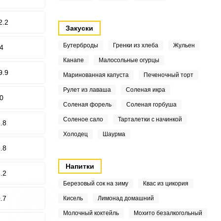
2.2
Закуски
Бутерброды
Гренки из хлеба
Жульен
4
Канапе
Малосольные огурцы
9.9
Маринованная капуста
Печеночный торт
Рулет из лаваша
Соленая икра
0
Соленая форель
Соленая горбуша
Соленое сало
Тарталетки с начинкой
.8
Холодец
Шаурма
.8
Напитки
.2
Березовый сок на зиму
Квас из цикория
.7
Кисель
Лимонад домашний
Молочный коктейль
Мохито безалкогольный