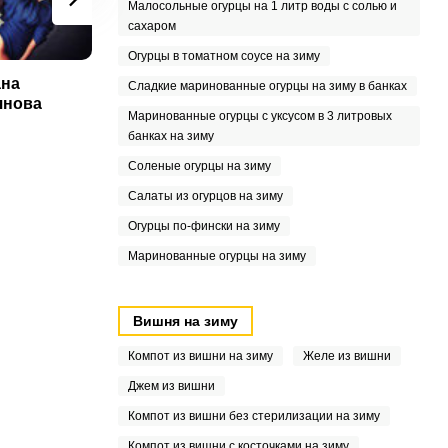
Малосольные огурцы на 1 литр воды с солью и
сахаром
Огурцы в томатном соусе на зиму
ана
Ксения Осипова
Сладкие маринованные огурцы на зиму в банках
янова
Маринованные огурцы с уксусом в 3 литровых
банках на зиму
Соленые огурцы на зиму
Салаты из огурцов на зиму
Огурцы по-фински на зиму
Маринованные огурцы на зиму
Вишня на зиму
Компот из вишни на зиму
Желе из вишни
Джем из вишни
Компот из вишни без стерилизации на зиму
Компот из вишни с косточками на зиму