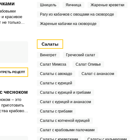
чками
Шницель
Яичница
Жареные креветки
рабовыми
Рагу из кабачков с овощами на сковороде
 и красивое
т не только
Жареные кабачки на сковороде
шним видом.
ликолепным
Салаты
столья,
первого
Винегрет
Греческий салат
Салат Мимоза
Салат Оливье
ТРЕТЬ РЕЦЕПТ
Салаты с авокадо
Салат с ананасом
Салаты с курицей
с чесноком
Салаты с курицей и грибами
ноком – это
Салат с курицей и ананасом
 приготовить
ства крабового
Салаты с грибами
ть его в этом
Салаты с копченой курицей
лочками и
 времени,
Салат с крабовыми палочками
отеряет во
Салаты с креветками
Салаты с кальмарами