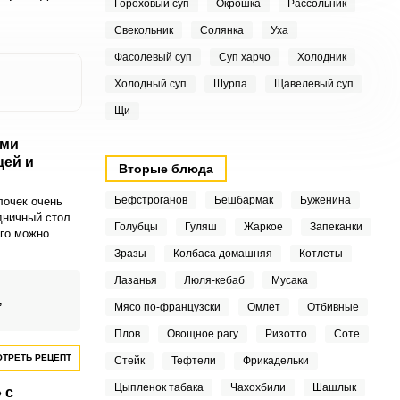
Гороховый суп
Окрошка
Рассольник
Свекольник
Солянка
Уха
Фасолевый суп
Суп харчо
Холодник
Холодный суп
Шурпа
Щавелевый суп
Щи
ыми
цей и
Вторые блюда
Бефстроганов
Бешбармак
Буженина
лочек очень
дничный стол.
Голубцы
Гуляш
Жаркое
Запеканки
его можно
блюдам, вкус
Зразы
Колбаса домашняя
Котлеты
Лазанья
Люля-кебаб
Мусака
,
Мясо по-французски
Омлет
Отбивные
Плов
Овощное рагу
Ризотто
Соте
ТРЕТЬ РЕЦЕПТ
Стейк
Тефтели
Фрикадельки
Цыпленок табака
Чахохбили
Шашлык
 с