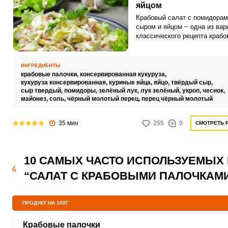
яйцом
Крабовый салат с помидорам
сыром и яйцом − одна из вар
классического рецепта крабо
салата. Именно этот рецепт
подходит больше всего для
праздничного стола, так как 
ИНГРЕДИЕНТЫ
получится лёгкий и разогреет
крабовые палочки,
консервированная кукуруза,
аппетит.
кукуруза консервированная,
куриные яйца,
яйцо,
твёрдый сыр,
сыр твердый,
помидоры,
зелёный лук,
лук зелёный,
укроп,
чеснок,
майонез,
соль,
чёрный молотый перец,
перец чёрный молотый
35 мин
255
0
СМОТРЕТЬ 
10 САМЫХ ЧАСТО ИСПОЛЬЗУЕМЫХ
“САЛАТ С КРАБОВЫМИ ПАЛОЧКАМИ
ПРОДУКТ НА 100Г
Крабовые палочки