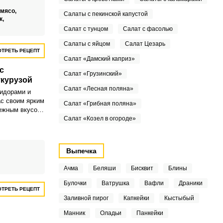
 мясо,
Салаты с пекинской капустой
к,
Салат с тунцом
Салат с фасолью
Салаты с яйцом
Салат Цезарь
ТРЕТЬ РЕЦЕПТ
Салат «Дамский каприз»
с
Салат «Грузинский»
укурузой
Салат «Лесная поляна»
идорами и
ас своим ярким
Салат «Грибная поляна»
ежным вкусом.
 подойдет как
Салат «Козел в огороде»
 так и для
Выпечка
Ачма
Беляши
Бисквит
Блины
Булочки
Ватрушка
Вафли
Драники
ТРЕТЬ РЕЦЕПТ
Заливной пирог
Капкейки
Кыстыбый
Манник
Оладьи
Панкейки