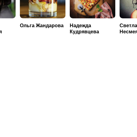
Ольга Жандарова
Надежда
Светл
я
Кудрявцева
Несме