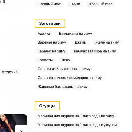
8.6
Овсяный квас
Смузи
Хлебный квас
Заготовки
Аджика
Баклажаны на зиму
Варенье на зиму
Джемы
Желе на зиму
Кабачки на зиму
Кабачковая икра на зиму
Компоты
Лечо
Салаты из баклажанов на зиму
 кукурузой
Салат из зеленых помидоров на зиму
Жареные баклажаны на зиму
Огурцы
Маринад для огурцов на 1 литр воды на зиму
Маринад для огурцов на 1 литр воды с уксусом