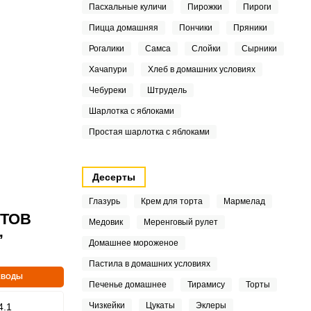
Пасхальные куличи
Пирожки
Пироги
Пицца домашняя
Пончики
Пряники
Рогалики
Самса
Слойки
Сырники
Хачапури
Хлеб в домашних условиях
Чебуреки
Штрудель
Шарлотка с яблоками
Простая шарлотка с яблоками
Десерты
Глазурь
Крем для торта
Мармелад
ПТОВ
Медовик
Меренговый рулет
”
Домашнее мороженое
Пастила в домашних условиях
ЕВОДЫ
Печенье домашнее
Тирамису
Торты
Чизкейки
Цукаты
Эклеры
4.1