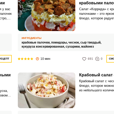
ами
крабовыми пало
я у вас
Салат «Коррида» с к
палочек
палочками – это яркое
стро,
блюдо, которое радуе
иданно
своим вкусом, но и
привлекательным вне
Этот салат станет ве
украшением любого за
ИНГРЕДИЕНТЫ
очаровывая гостей с 
крабовые палочки,
помидоры,
чеснок,
сыр твердый,
взгляда.
кукуруза консервированная,
сухарики,
майонез
10 мин
691
0
РЕЦЕПТ
СМО
чными
Крабовый салат 
Крабовый салат с чес
блюдо, которое можно
из небольшого количе
уска,
мяса. Важно не заменя
Новому
рецепте крабовыми па
ли
варить мясо точно по
деально
иначе блюдо сильно п
ые
вкусе.
его