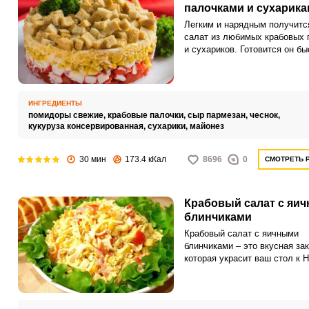
палочками и сухарик
Легким и нарядным получитс
салат из любимых крабовых 
и сухариков. Готовится он бы
что немаловажно, если неож
должны придти гости.
ИНГРЕДИЕНТЫ
помидоры свежие,
крабовые палочки,
сыр пармезан,
чеснок,
кукуруза консервированная,
сухарики,
майонез
30 мин
173.4 кКал
8696
0
СМОТРЕТЬ 
Крабовый салат с яи
блинчиками
Крабовый салат с яичными
блинчиками – это вкусная зак
которая украсит ваш стол к 
году, семейному торжеству и
ужину. Продукты в салате и
сочетаются по вкусу, а яичн
блинчики придают изюминку 