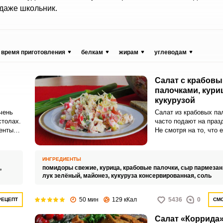
 даже школьник.
время приготовления
белкам
жирам
углеводам
Салат с крабов
палочками, кури
кукурузой
чень
Салат из крабовых па
столах.
часто подают на праз
енты
Не смотря на то, что 
 просто.
отнести к бюджетным 
у него отличный.
ИНГРЕДИЕНТЫ
,
помидоры свежие,
курица,
крабовые палочки,
сыр пармезан
лук зелёный,
майонез,
кукуруза консервированная,
соль
50 мин
129 кКал
5436
0
РЕЦЕПТ
СМО
Салат «Коррида»