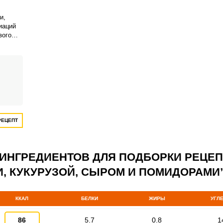
и,
иаций
вого
салат
ВХОД НА САЙТ
РЕГИСТРАЦИЯ
РЕЦЕПТ
Войдите
с помощью социальных сетей:
 ИНГРЕДИЕНТОВ ДЛЯ ПОДБОРКИ РЕЦЕ
, КУКУРУЗОЙ, СЫРОМ И ПОМИДОРАМИ
или
ККАЛ
БЕЛКИ
ЖИРЫ
УГЛ
86
5.7
0.8
1