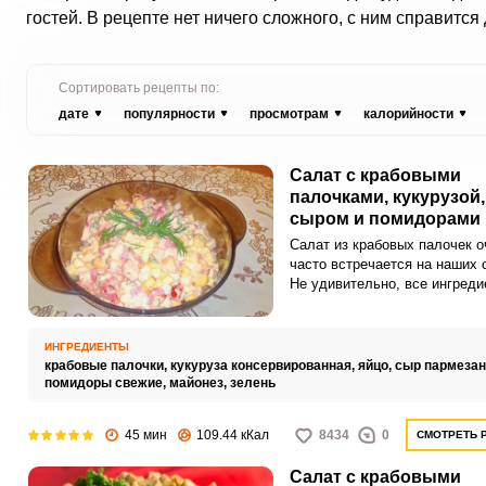
гостей. В рецепте нет ничего сложного, с ним справится
Сортировать рецепты по:
дате
популярности
просмотрам
калорийности
Салат с крабовыми
палочками, кукурузой,
сыром и помидорами
Салат из крабовых палочек о
часто встречается на наших 
Не удивительно, все ингреди
доступные и готовится салат
ИНГРЕДИЕНТЫ
крабовые палочки,
кукуруза консервированная,
яйцо,
сыр пармезан
помидоры свежие,
майонез,
зелень
45 мин
109.44 кКал
8434
0
СМОТРЕТЬ 
Салат с крабовыми