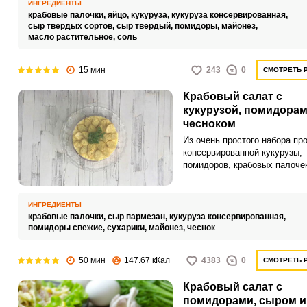
ИНГРЕДИЕНТЫ
текстуре.
крабовые палочки,
яйцо,
кукуруза,
кукуруза консервированная,
сыр твердых сортов,
сыр твердый,
помидоры,
майонез,
масло растительное,
соль
15 мин
243
0
СМОТРЕТЬ 
Крабовый салат с
кукурузой, помидорам
чесноком
Из очень простого набора пр
консервированной кукурузы,
помидоров, крабовых палоче
и чеснока, у вас получится
невероятно вкусный и сочный
на любой случай. Его яркий
ИНГРЕДИЕНТЫ
аппетитный вид привлекает
крабовые палочки,
сыр пармезан,
кукуруза консервированная,
всеобщее внимание за столо
помидоры свежие,
сухарики,
майонез,
чеснок
50 мин
147.67 кКал
4383
0
СМОТРЕТЬ 
Крабовый салат с
помидорами, сыром и