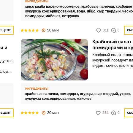
ИНГРЕДИЕНТЫ
мясо краба варено-мороженое,
крабовые палочки,
крабовое
кукуруза консервированная,
вода,
яйцо,
сыр твердый,
чесно
помидоры,
майонез,
петрушка
50 мин
311
0
РЕЦЕПТ
СМО
Крабовый салат 
и и
помидорами и к
Крабовый салат с пом
кукурузой порадует в
одуктов:
видом, сочностью и н
Такая закуска отлично
к, сыра
для домашнего стола,
праздников.
 салат
ИНГРЕДИЕНТЫ
крабовые палочки,
помидоры,
огурцы,
сыр твердый,
укроп,
м.
кукуруза консервированная,
майонез
20 мин
254
0
РЕЦЕПТ
СМО