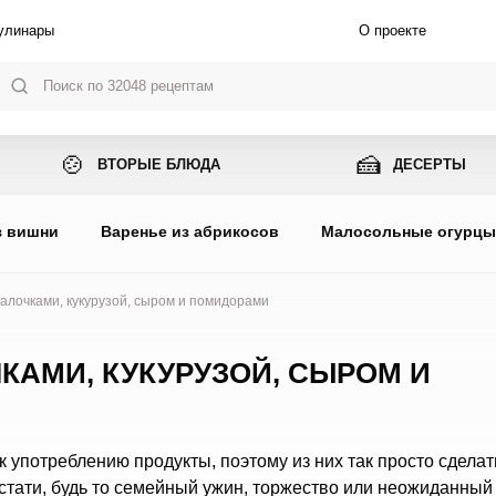
улинары
О проекте
🍲
🍰
ВТОРЫЕ БЛЮДА
ДЕСЕРТЫ
з вишни
Варенье из абрикосов
Малосольные огурц
алочками, кукурузой, сыром и помидорами
КАМИ, КУКУРУЗОЙ, СЫРОМ И
к употреблению продукты, поэтому из них так просто сделат
кстати, будь то семейный ужин, торжество или неожиданный