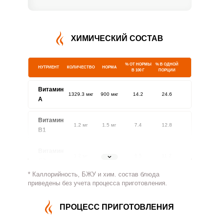
ХИМИЧЕСКИЙ СОСТАВ
% ОТ НОРМЫ
% В ОДНОЙ
НУТРИЕНТ
КОЛИЧЕСТВО
НОРМА
В 100 Г
ПОРЦИИ
Витамин
1329.3 мкг
900 мкг
14.2
24.6
A
Витамин
1.2 мг
1.5 мг
7.4
12.8
В1
Витамин
1.2 мг
1.8 мг
6.5
11.2
В2
* Каллорийность, БЖУ и хим. состав блюда
Витамин
приведены без учета процесса приготовления.
726.4 мг
500 мг
14
24.2
В4
ПРОЦЕСС ПРИГОТОВЛЕНИЯ
Витамин
3.9 мг
5 мг
7.6
13.2