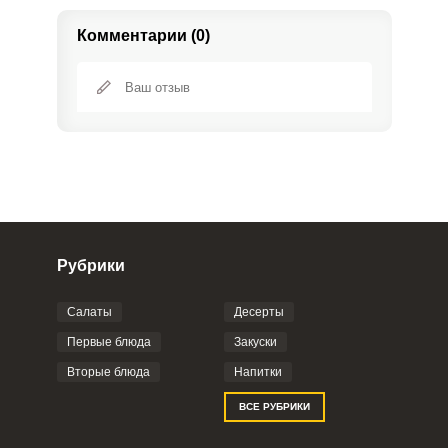
Комментарии (0)
Рубрики
Салаты
Десерты
Фото до 4 шт, до 5 mb
ПРИКРЕПИТЬ
Первые блюда
Закуски
Вторые блюда
Напитки
Отправляя эту форму, вы соглашаетесь с
ВСЕ РУБРИКИ
Правилами сайта
,
Политикой
конфиденциальности
,
Политикой обработки
персональных данных
и
Пользовательским