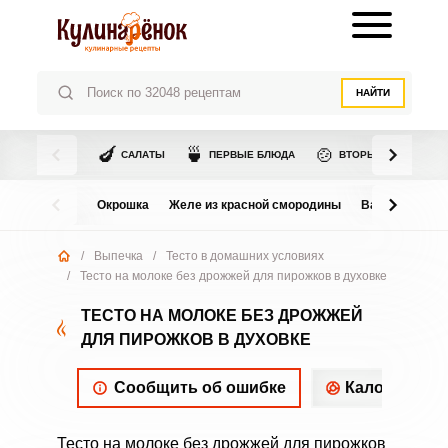
НАЙТИ
🍆
🍵
🍲
САЛАТЫ
ПЕРВЫЕ БЛЮДА
ВТОРЫЕ БЛЮДА
Окрошка
Желе из красной смородины
Варенье из в
/
Выпечка
/
Тесто в домашних условиях
/
Тесто на молоке без дрожжей для пирожков в духовке
ТЕСТО НА МОЛОКЕ БЕЗ ДРОЖЖЕЙ
ДЛЯ ПИРОЖКОВ В ДУХОВКЕ
Сообщить об ошибке
Калорийнос
Тесто на молоке без дрожжей для пирожков