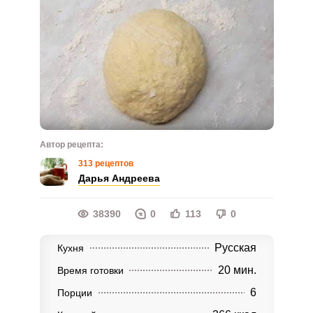
Автор рецепта:
313 рецептов
Дарья Андреева
38390
0
113
0
Русская
Кухня
20 мин.
Время готовки
6
Порции