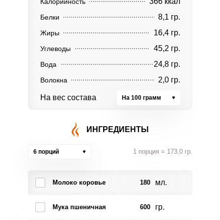
366 ккал
Калорийность
8,1 гр.
Белки
16,4 гр.
Жиры
45,2 гр.
Углеводы
24,8 гр.
Вода
2,0 гр.
Волокна
На вес состава
На 100 грамм
ИНГРЕДИЕНТЫ
1 порция = 173,0 гр.
6 порций
мл.
Молоко коровье
180
гр.
Мука пшеничная
600