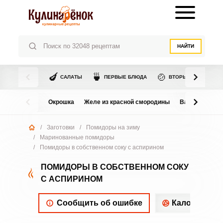
НАЙТИ
🍆
🍵
🍲
САЛАТЫ
ПЕРВЫЕ БЛЮДА
ВТОРЫЕ БЛЮДА
Окрошка
Желе из красной смородины
Варенье из в
/
Заготовки
/
Помидоры на зиму
/
Маринованные помидоры
/
Помидоры в собственном соку с аспирином
ПОМИДОРЫ В СОБСТВЕННОМ СОКУ
С АСПИРИНОМ
Сообщить об ошибке
Калорийнос