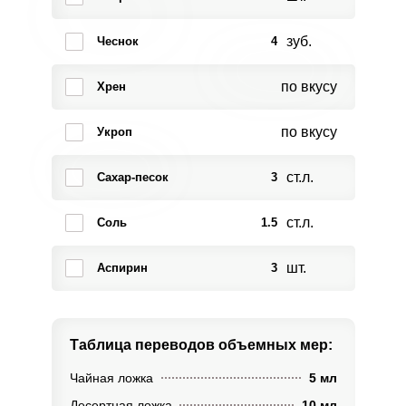
зуб.
Чеснок
4
по вкусу
Хрен
по вкусу
Укроп
ст.л.
Сахар-песок
3
ст.л.
Соль
1.5
шт.
Аспирин
3
Таблица переводов
объемных мер:
Чайная ложка
5 мл
Десертная ложка
10 мл