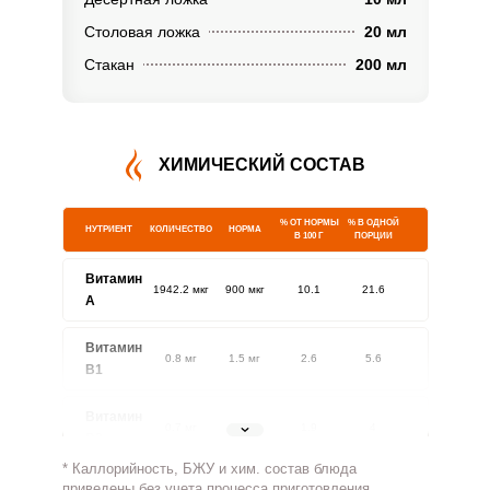
Столовая ложка
20 мл
Стакан
200 мл
ХИМИЧЕСКИЙ СОСТАВ
% ОТ НОРМЫ
% В ОДНОЙ
НУТРИЕНТ
КОЛИЧЕСТВО
НОРМА
В 100 Г
ПОРЦИИ
Витамин
1942.2 мкг
900 мкг
10.1
21.6
A
Витамин
0.8 мг
1.5 мг
2.6
5.6
В1
Витамин
0.7 мг
1.8 мг
1.9
4
В2
* Каллорийность, БЖУ и хим. состав блюда
Витамин
приведены без учета процесса приготовления.