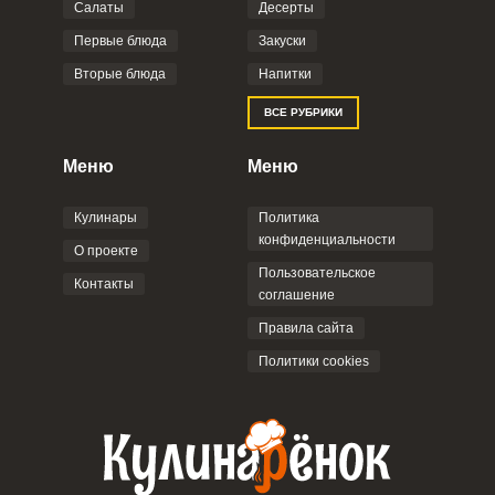
Салаты
Десерты
Фото до 4 шт, до 5 mb
ПРИКРЕПИТЬ
Первые блюда
Закуски
Вторые блюда
Напитки
Отправляя эту форму, вы соглашаетесь с
ВСЕ РУБРИКИ
Правилами сайта
,
Политикой
конфиденциальности
,
Политикой обработки
персональных данных
и
Пользовательским
Меню
Меню
соглашением
.
Кулинары
Политика
конфиденциальности
О проекте
Пользовательское
Контакты
соглашение
ОТПРАВИТЬ КОММЕНТАРИЙ
Правила сайта
Политики cookies