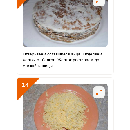
Отвариваем оставшиеся яйца. Отделяем
Сообщить об ошибке
желтки от белков. Желток растираем до
мелкой кашицы.
ВХОД НА САЙТ
РЕГИСТРАЦИЯ
ШАГ
Ш
1 ИЗ 24
2
Войдите
14
с помощью социальных сетей:
или