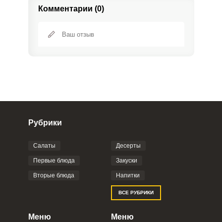
Комментарии (0)
Рубрики
Салаты
Десерты
Фото до 4 шт, до 5 mb
ПРИКРЕПИТЬ
Первые блюда
Закуски
Вторые блюда
Напитки
Отправляя эту форму, вы соглашаетесь с
ВСЕ РУБРИКИ
Правилами сайта
,
Политикой
конфиденциальности
,
Политикой обработки
персональных данных
и
Пользовательским
Меню
Меню
соглашением
.