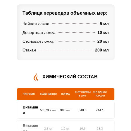
Таблица переводов
объемных мер:
Чайная ложка
5 мл
Десертная ложка
10 мл
Столовая ложка
20 мл
Стакан
200 мл
ХИМИЧЕСКИЙ СОСТАВ
% ОТ НОРМЫ
% В ОДНОЙ
НУТРИЕНТ
КОЛИЧЕСТВО
НОРМА
В 100 Г
ПОРЦИИ
Витамин
53573.9 мкг
900 мкг
340.3
744.1
A
Витамин
2.8 мг
1.5 мг
10.6
23.3