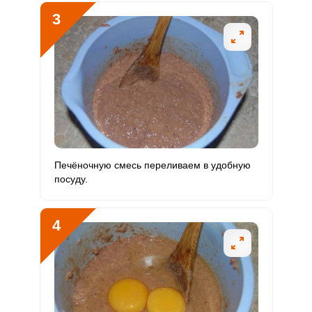
Магний
413.8 мг
400 мг
5.9
12.9
3
Натрий
1971.5 мг
1300 мг
8.7
19
Сера
2040.2 мг
500 мг
23.3
51
Фосфор
2721.7 мг
800 мг
19.5
42.5
Хлор
1194.5 мг
2300 мг
3
6.5
Алюминий
1141.8 мкг
30 мкг
217.6
475.7
Печёночную смесь переливаем в удобную
посуду.
Железо
54.9 мг
18 мг
17.4
38.1
Йод
100.6 мкг
150 мкг
3.8
8.4
4
Кобальт
151.3 мкг
10 мкг
86.5
189.1
Литий
8.5 мкг
70 мкг
0.7
1.5
Марганец
3.8 мкг
2 мкг
10.9
23.9