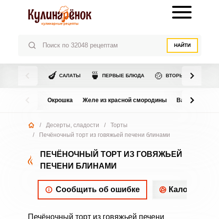
НАЙТИ
🍆
🍵
🍲
САЛАТЫ
ПЕРВЫЕ БЛЮДА
ВТОРЫЕ БЛЮДА
Окрошка
Желе из красной смородины
Варенье из в
/
Десерты, сладости
/
Торты
/
Печёночный торт из говяжьей печени блинами
ПЕЧЁНОЧНЫЙ ТОРТ ИЗ ГОВЯЖЬЕЙ
ПЕЧЕНИ БЛИНАМИ
Сообщить об ошибке
Калорийнос
Печёночный торт из говяжьей печени