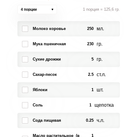
1 порция = 125,6 гр.
4 порции
мл.
Молоко коровье
250
гр.
Мука пшеничная
230
гр.
Сухие дрожжи
5
ст.л.
Сахар-песок
2.5
шт.
Яблоки
1
щепотка
Соль
1
ч.л.
Сода пищевая
0.25
Масло растительное (в
1