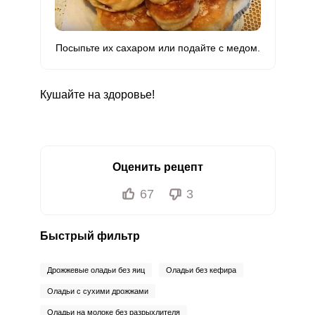
Ванадий
211 мкг
20 мкг
210
263.8
Посыпьте их сахаром или подайте с медом.
Молибден
36.3 мкг
70 мкг
10.3
13
Кушайте на здоровье!
Оценить рецепт
67
3
Быстрый фильтр
Дрожжевые оладьи без яиц
Оладьи без кефира
Оладьи с сухими дрожжами
Оладьи на молоке без разрыхлителя