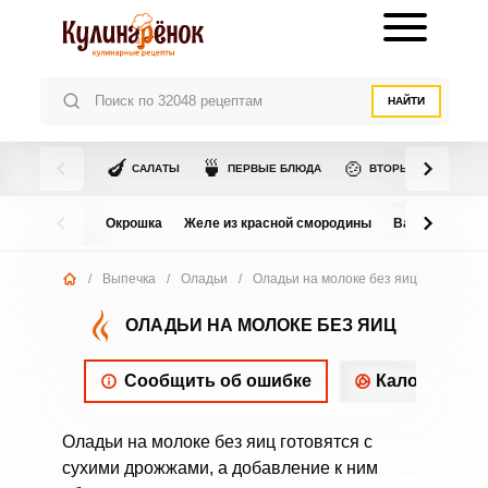
НАЙТИ
🍆
🍵
🍲
САЛАТЫ
ПЕРВЫЕ БЛЮДА
ВТОРЫЕ БЛЮДА
Окрошка
Желе из красной смородины
Варенье из в
/
Выпечка
/
Оладьи
/
Оладьи на молоке без яиц
ОЛАДЬИ НА МОЛОКЕ БЕЗ ЯИЦ
Сообщить об ошибке
Калорийнос
Оладьи на молоке без яиц готовятся с
сухими дрожжами, а добавление к ним