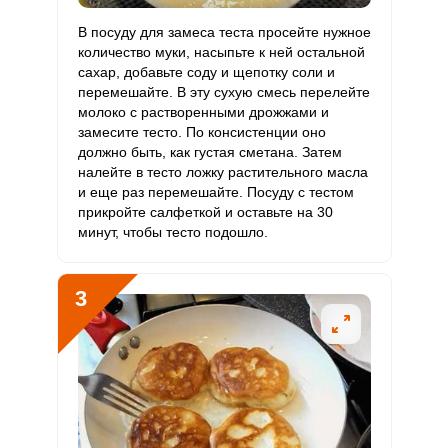
В посуду для замеса теста просейте нужное
Кальций
164.2 мг
1000 мг
3.3
4.1
количество муки, насыпьте к ней остальной
сахар, добавьте соду и щепотку соли и
Кремний
11.2 мг
30 мг
7.4
9.3
перемешайте. В эту сухую смесь перелейте
молоко с растворенными дрожжами и
Магний
207.4 мг
400 мг
10.3
13
замесите тесто. По консистенции оно
должно быть, как густая сметана. Затем
Натрий
1246.4 мг
1300 мг
19.1
24
налейте в тесто ложку растительного масла
и еще раз перемешайте. Посуду с тестом
Сера
168.1 мг
500 мг
6.7
8.4
прикройте салфеткой и оставьте на 30
минут, чтобы тесто подошло.
Фосфор
232.5 мг
800 мг
5.8
7.3
Хлор
3
646.3 мг
2300 мг
5.6
7
Алюминий
110.5 мкг
30 мкг
73.3
92.1
Железо
8.2 мг
18 мг
9.1
11.4
Йод
5.7 мкг
150 мкг
0.8
1