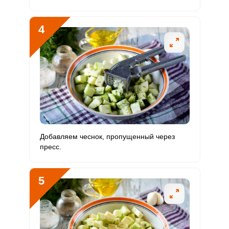
Хлор
Алюминий
432.6 мкг
30 мкг
220.5
1442
4
Железо
3.9 мг
18 мг
3.3
21.9
Йод
0.5 мкг
150 мкг
0
0.3
Кобальт
8.2 мкг
10 мкг
12.5
81.6
Литий
0
70 мкг
0
0
Марганец
1.5 мкг
2 мкг
11.5
75.1
Добавляем чеснок, пропущенный через
пресс.
Медь
384 мкг
1000 мкг
5.9
38.4
Никель
6.6 мкг
200 мкг
0.5
3.3
5
Рубидий
133.2 мкг
200 мкг
10.2
66.6
Селен
2 мкг
55 мкг
0.6
3.7