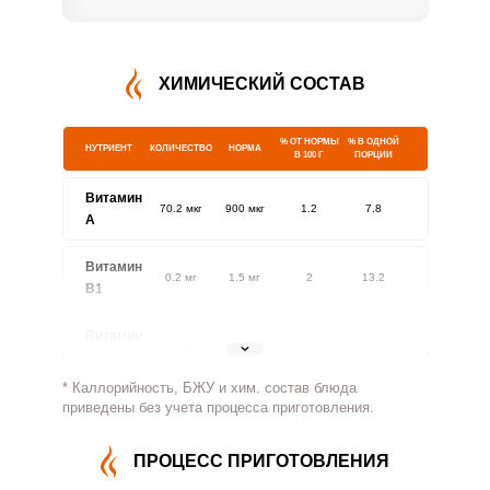
ХИМИЧЕСКИЙ СОСТАВ
% ОТ НОРМЫ
% В ОДНОЙ
НУТРИЕНТ
КОЛИЧЕСТВО
НОРМА
В 100 Г
ПОРЦИИ
Витамин
70.2 мкг
900 мкг
1.2
7.8
A
Витамин
0.2 мг
1.5 мг
2
13.2
В1
Витамин
0.2 мг
1.8 мг
1.9
12.5
В2
* Каллорийность, БЖУ и хим. состав блюда
Витамин
приведены без учета процесса приготовления.
58.5 мг
500 мг
1.8
11.7
В4
ПРОЦЕСС ПРИГОТОВЛЕНИЯ
Витамин
0.7 мг
5 мг
2.2
14.7