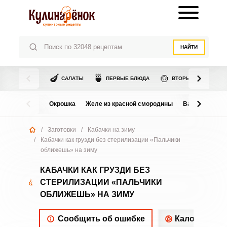
НАЙТИ
🍆
🍵
🍲
САЛАТЫ
ПЕРВЫЕ БЛЮДА
ВТОРЫЕ БЛЮДА
Окрошка
Желе из красной смородины
Варенье из в
/
Заготовки
/
Кабачки на зиму
/
Кабачки как грузди без стерилизации «Пальчики
оближешь» на зиму
КАБАЧКИ КАК ГРУЗДИ БЕЗ
СТЕРИЛИЗАЦИИ «ПАЛЬЧИКИ
ОБЛИЖЕШЬ» НА ЗИМУ
Сообщить об ошибке
Калорийнос