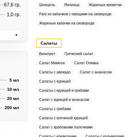
67,6 гр.
Шницель
Яичница
Жареные креветки
1,0 гр.
Рагу из кабачков с овощами на сковороде
Жареные кабачки на сковороде
Салаты
Винегрет
Греческий салат
Салат Мимоза
Салат Оливье
Салаты с авокадо
Салат с ананасом
5 мл
Салаты с курицей
10 мл
Салаты с курицей и грибами
20 мл
Салат с курицей и ананасом
200 мл
Салаты с грибами
Салаты с копченой курицей
Салат с крабовыми палочками
Салаты с креветками
Салаты с кальмарами