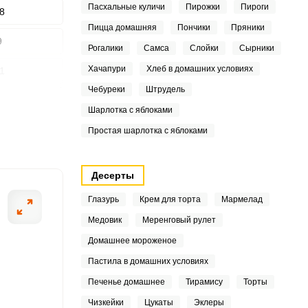
Пасхальные куличи
Пирожки
Пироги
8
Пицца домашняя
Пончики
Пряники
9
Рогалики
Самса
Слойки
Сырники
Хачапури
Хлеб в домашних условиях
1
ШАГ
2 ИЗ 13
Чебуреки
Штрудель
3
Шарлотка с яблоками
7
Простая шарлотка с яблоками
7
Десерты
9
Глазурь
Крем для торта
Мармелад
6
Медовик
Меренговый рулет
Домашнее мороженое
4
Пастила в домашних условиях
4
Печенье домашнее
Тирамису
Торты
Чизкейки
Цукаты
Эклеры
6