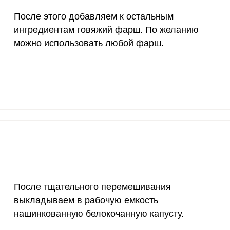
4000 мкг
0.4
1.
После этого добавляем к остальным
50 мкг
4.7
12.
ингредиентам говяжий фарш. По желанию
можно использовать любой фарш.
12 мг
24.4
64.
1200 мкг
5.4
14.
20 мкг
142.8
377
70 мкг
4
10.
После тщательного перемешивания
выкладываем в рабочую емкость
нашинкованную белокочанную капусту.