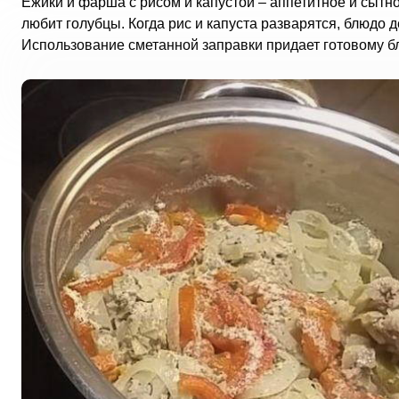
Ежики и фарша с рисом и капустой – аппетитное и сытно
любит голубцы. Когда рис и капуста разварятся, блюдо 
Использование сметанной заправки придает готовому б