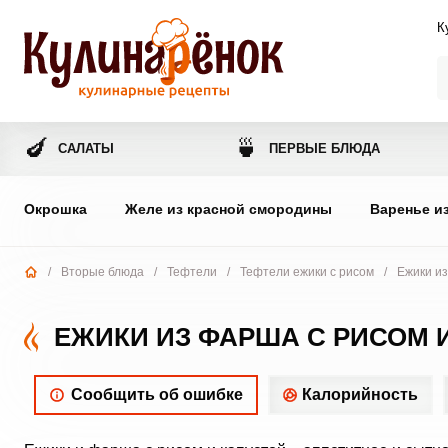
К
🍆
🍵
САЛАТЫ
ПЕРВЫЕ БЛЮДА
Окрошка
Желе из красной смородины
Варенье и
/
Вторые блюда
/
Тефтели
/
Тефтели ежики с рисом
/
Ежики из
ЕЖИКИ ИЗ ФАРША С РИСОМ 
Сообщить об ошибке
Калорийность