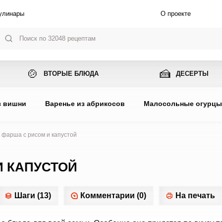
улинары
О проекте
🍲
🍰
ВТОРЫЕ БЛЮДА
ДЕСЕРТЫ
з вишни
Варенье из абрикосов
Малосольные огурц
 фарша с рисом и капустой
И КАПУСТОЙ
Шаги (13)
Комментарии (0)
На печать