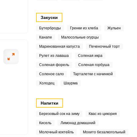
5
Закуски
2
Бутерброды
Гренки из хлеба
Жульен
Канапе
Малосольные огурцы
4
ОТПРАВИТЬ СООБЩЕНИЕ
Маринованная капуста
Печеночный торт
4
Рулет из лаваша
Соленая икра
Соленая форель
Соленая горбуша
.1
Соленое сало
Тарталетки с начинкой
9
Холодец
Шаурма
ть до полуготовности.
Капусту следует
3
Напитки
5
Березовый сок на зиму
Квас из цикория
5
Кисель
Лимонад домашний
Молочный коктейль
Мохито безалкогольный