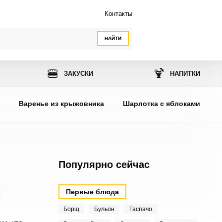
Контакты
НАЙТИ
🍔
🍹
ЗАКУСКИ
НАПИТКИ
ы
Варенье из крыжовника
Шарлотка с яблоками
Популярно сейчас
Первые блюда
Борщ
Бульон
Гаспачо