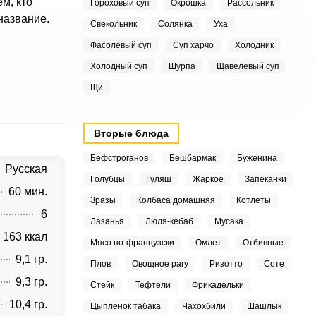
м, кто
Гороховый суп
Окрошка
Рассольник
название.
Свекольник
Солянка
Уха
Фасолевый суп
Суп харчо
Холодник
Холодный суп
Шурпа
Щавелевый суп
Щи
Вторые блюда
Бефстроганов
Бешбармак
Буженина
Русская
Голубцы
Гуляш
Жаркое
Запеканки
60 мин.
Зразы
Колбаса домашняя
Котлеты
6
Лазанья
Люля-кебаб
Мусака
163 ккал
Мясо по-французски
Омлет
Отбивные
9,1 гр.
Плов
Овощное рагу
Ризотто
Соте
9,3 гр.
Стейк
Тефтели
Фрикадельки
10,4 гр.
Цыпленок табака
Чахохбили
Шашлык