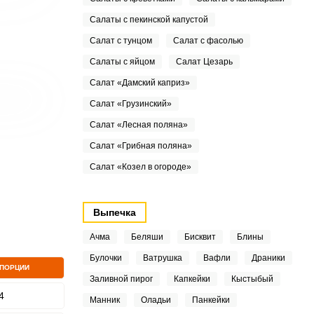
Салаты с пекинской капустой
Салат с тунцом
Салат с фасолью
Салаты с яйцом
Салат Цезарь
Салат «Дамский каприз»
Салат «Грузинский»
Салат «Лесная поляна»
Салат «Грибная поляна»
Салат «Козел в огороде»
Выпечка
Ачма
Беляши
Бисквит
Блины
Булочки
Ватрушка
Вафли
Драники
 ПОРЦИИ
Заливной пирог
Капкейки
Кыстыбый
4
Манник
Оладьи
Панкейки