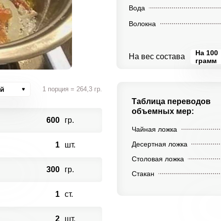
Вода
Волокна
На 100
На вес состава
грамм
ий
1 порция = 264,3 гр.
Таблица переводов
объемных мер:
600
гр.
Чайная ложка
Десертная ложка
1
шт.
Столовая ложка
300
гр.
Стакан
1
ст.
2
шт.