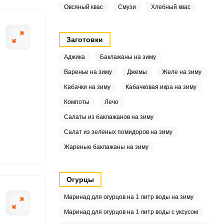
Овсяный квас
Смузи
Хлебный квас
8.1
1
Заготовки
8
Аджика
Баклажаны на зиму
Варенье на зиму
Джемы
Желе на зиму
8
Кабачки на зиму
Кабачковая икра на зиму
5
Компоты
Лечо
Салаты из баклажанов на зиму
1
Салат из зеленых помидоров на зиму
3
Жареные баклажаны на зиму
Огурцы
8
Маринад для огурцов на 1 литр воды на зиму
2
Маринад для огурцов на 1 литр воды с уксусом