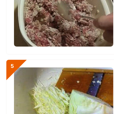
Фтор
267.8 мкг
Хром
37.4 мкг
Цинк
46.4 мг
Бор
1031 мкг
Ванадий
453 мкг
Молибден
43.9 мкг
5