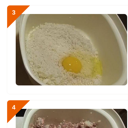
Алюминий
3182.5 мкг
3
Железо
26 мг
Йод
34.5 мкг
Кобальт
28.8 мкг
Литий
262.4 мкг
Марганец
3.1 мкг
Медь
1695.2 мкг
Никель
23.5 мкг
Рубидий
2016.5 мкг
4
Селен
175.7 мкг