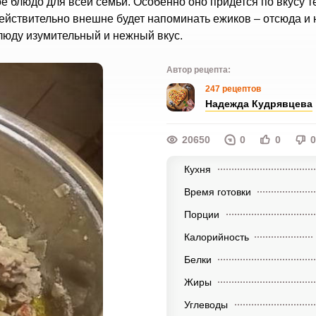
е блюдо для всей семьи. Особенно оно придется по вкусу те
действительно внешне будет напоминать ежиков – отсюда и 
люду изумительный и нежный вкус.
Автор рецепта:
247 рецептов
Надежда Кудрявцева
20650
0
0
0
Кухня
Время готовки
Порции
Калорийность
Белки
Жиры
Углеводы