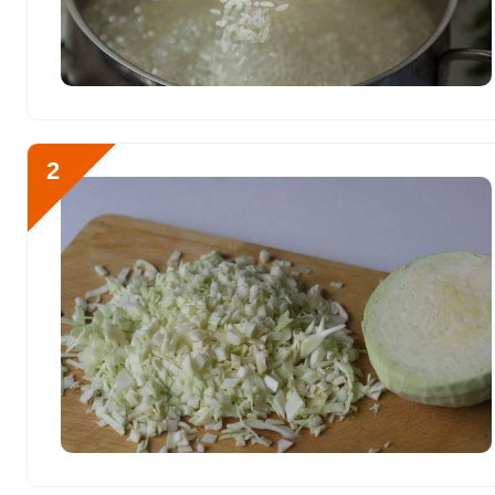
Витамин К
25.3 мкг
Витамин РР
56.6 мг
Калий
Отправляя эту форму, вы соглашае
5316.5 мг
Политикой конфиденциальности
,
П
2
персональных данных
и
Пользоват
Кальций
385.7 мг
Кремний
344 мг
Магний
357.6 мг
Как приготовить ужики и
Натрий
728.8 мг
Сера
2115.6 мг
Фосфор
2280.1 мг
Хлор
415.3 мг