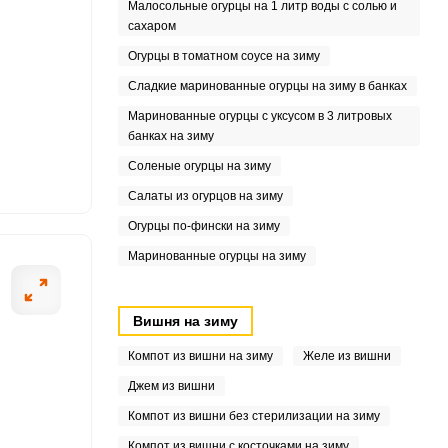
1
Малосольные огурцы на 1 литр воды с солью и
сахаром
5
Огурцы в томатном соусе на зиму
Сладкие маринованные огурцы на зиму в банках
5
Маринованные огурцы с уксусом в 3 литровых
3
банках на зиму
Соленые огурцы на зиму
.5
Салаты из огурцов на зиму
5
Огурцы по-фински на зиму
Маринованные огурцы на зиму
Вишня на зиму
Компот из вишни на зиму
Желе из вишни
Джем из вишни
Компот из вишни без стерилизации на зиму
Компот из вишни с косточками на зиму