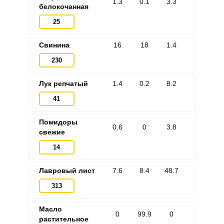
1.3
0.1
3.3
белокочанная
25
Свинина
16
18
1.4
ВХОД НА САЙТ
РЕГИСТРАЦИЯ
230
Лук репчатый
1.4
0.2
8.2
Войдите
с помощью социальных сетей:
41
Помидоры
0.6
0
3.8
свежие
или
14
Лавровый лист
7.6
8.4
48.7
313
Масло
Запомнить меня
0
99.9
0
растительное