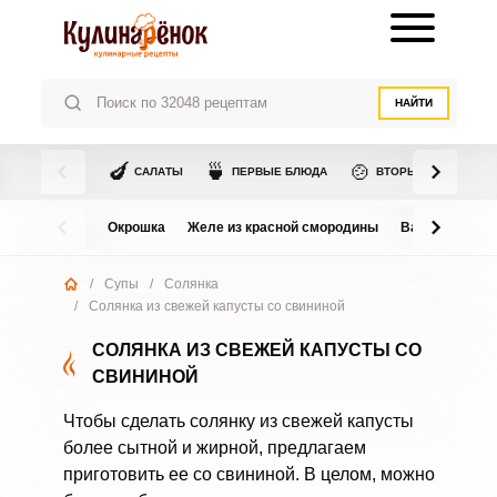
НАЙТИ
🍆
🍵
🍲
САЛАТЫ
ПЕРВЫЕ БЛЮДА
ВТОРЫЕ БЛЮДА
Окрошка
Желе из красной смородины
Варенье из в
/
Супы
/
Солянка
/
Солянка из свежей капусты со свининой
СОЛЯНКА ИЗ СВЕЖЕЙ КАПУСТЫ СО
СВИНИНОЙ
Чтобы сделать солянку из свежей капусты
более сытной и жирной, предлагаем
приготовить ее со свининой. В целом, можно