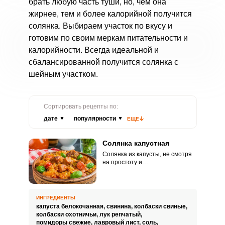
брать любую часть туши, но, чем она
жирнее, тем и более калорийной получится
солянка. Выбираем участок по вкусу и
готовим по своим меркам питательности и
калорийности. Всегда идеальной и
сбалансированной получится солянка с
шейным участком.
Сортировать рецепты по:
дате
популярности
ЕЩЕ
Солянка капустная
Солянка из капусты, не смотря
на простоту и
незамысловатость рецепта,
очень вкусное и ароматное
блюдо. Для большей сытности
предполагается добавление
ИНГРЕДИЕНТЫ
мясных продуктов, однако, если
капуста белокочанная,
свинина,
колбаски свиные,
есть желание приготовить
колбаски охотничьи,
лук репчатый,
вегетарианский вариант, то
помидоры свежие,
лавровый лист,
соль,