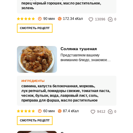
можно просто пропустить этап
перец чёрный горошек,
масло растительное,
добавления мяса.
зелень
90 мин
172.34 кКал
13096
0
СМОТРЕТЬ РЕЦЕПТ
Солянка тушеная
Представляем вашему
вниманию блюдо, знакомое
многим с детства – тушеная
солянка, основным
ингредиентом которого
является капуста. Главное
ИНГРЕДИЕНТЫ
достоинство блюда – простота в
свинина,
капуста белокочанная,
морковь,
приготовлении, а также
лук репчатый,
помидоры свежие,
томатная паста,
беспроигрышное сочетание
чеснок,
бульон,
вода,
лавровый лист,
соль,
основного ингредиента,
приправа для фарша,
масло растительное
капусты, с мясом, морковью и
луком.
60 мин
87.4 кКал
9412
0
СМОТРЕТЬ РЕЦЕПТ