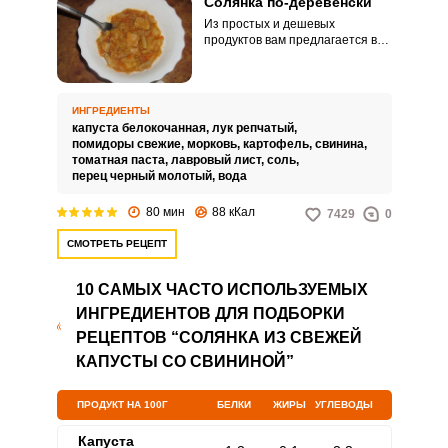
Солянка по-деревенски
Из простых и дешевых
продуктов вам предлагается в
данном рецепте быстро
приготовить вкусный обед –
солянку по-деревенски. Время
тушения выбирайте сами, ведь
ИНГРЕДИЕНТЫ
кто-то любит сыроватую капусту
капуста белокочанная,
лук репчатый,
в блюде, а кому-то нравится
помидоры свежие,
морковь,
картофель,
свинина,
тушить солянку до коричневого
томатная паста,
лавровый лист,
соль,
цвета.
перец черный молотый,
вода
80 мин
88 кКал
7429
0
СМОТРЕТЬ РЕЦЕПТ
10 САМЫХ ЧАСТО ИСПОЛЬЗУЕМЫХ
ИНГРЕДИЕНТОВ ДЛЯ ПОДБОРКИ
РЕЦЕПТОВ “СОЛЯНКА ИЗ СВЕЖЕЙ
КАПУСТЫ СО СВИНИНОЙ”
ПРОДУКТ НА 100Г
БЕЛКИ
ЖИРЫ
УГЛЕВОДЫ
Капуста