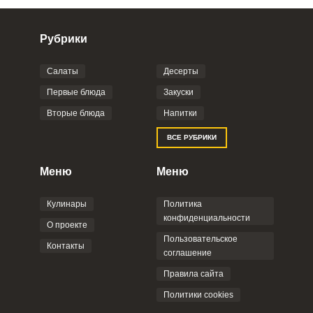
Рубрики
Салаты
Десерты
Фото до 4 шт, до 5 mb
ПРИКРЕПИТЬ
Первые блюда
Закуски
Вторые блюда
Напитки
Отправляя эту форму, вы соглашаетесь с
ВСЕ РУБРИКИ
Правилами сайта
,
Политикой
конфиденциальности
,
Политикой обработки
персональных данных
и
Пользовательским
Меню
Меню
соглашением
.
Кулинары
Политика
конфиденциальности
О проекте
Пользовательское
Контакты
соглашение
ОТПРАВИТЬ КОММЕНТАРИЙ
Правила сайта
Политики cookies