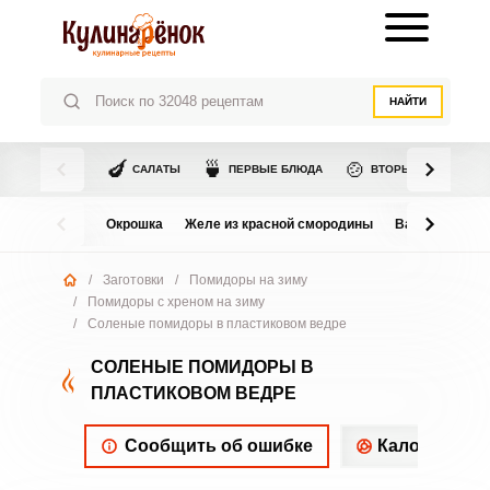
НАЙТИ
🍆
🍵
🍲
САЛАТЫ
ПЕРВЫЕ БЛЮДА
ВТОРЫЕ БЛЮДА
Окрошка
Желе из красной смородины
Варенье из в
/
Заготовки
/
Помидоры на зиму
/
Помидоры с хреном на зиму
/
Соленые помидоры в пластиковом ведре
СОЛЕНЫЕ ПОМИДОРЫ В
ПЛАСТИКОВОМ ВЕДРЕ
Сообщить об ошибке
Калорийнос