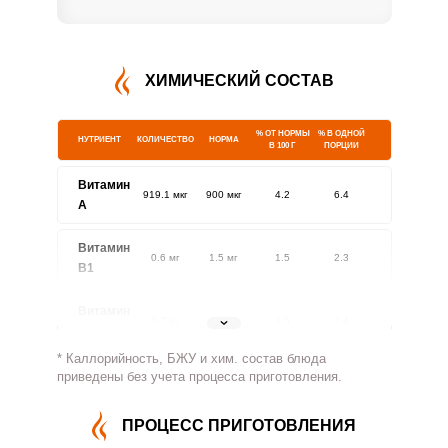
ХИМИЧЕСКИЙ СОСТАВ
% ОТ НОРМЫ
% В ОДНОЙ
НУТРИЕНТ
КОЛИЧЕСТВО
НОРМА
В 100 Г
ПОРЦИИ
Витамин
919.1 мкг
900 мкг
4.2
6.4
A
Витамин
0.6 мг
1.5 мг
1.5
2.3
В1
Витамин
0.7 мг
1.8 мг
1.5
2.4
В2
* Каллорийность, БЖУ и хим. состав блюда
Витамин
приведены без учета процесса приготовления.
13.9 мг
500 мг
0.1
0.2
В4
ПРОЦЕСС ПРИГОТОВЛЕНИЯ
Витамин
0.5 мг
5 мг
0.4
0.6