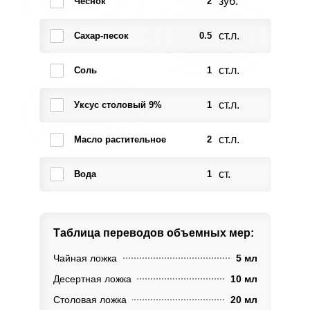
зуб.
Чеснок
2
ст.л.
Сахар-песок
0.5
ст.л.
Соль
1
ст.л.
Уксус столовый 9%
1
ст.л.
Масло растительное
2
ст.
Вода
1
Таблица переводов
объемных мер:
Чайная ложка
5 мл
Десертная ложка
10 мл
Столовая ложка
20 мл