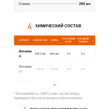
Стакан
200 мл
ХИМИЧЕСКИЙ СОСТАВ
% ОТ НОРМЫ
% В ОДНОЙ
НУТРИЕНТ
КОЛИЧЕСТВО
НОРМА
В 100 Г
ПОРЦИИ
Витамин
238.5 мкг
900 мкг
1.5
0.1
A
Витамин
0.6 мг
1.5 мг
2.4
0.1
В1
Витамин
0.6 мг
1.8 мг
2
0.1
В2
* Каллорийность, БЖУ и хим. состав блюда
Витамин
приведены без учета процесса приготовления.
170.9 мг
500 мг
2
0.1
В4