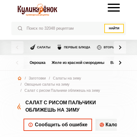
НАЙТИ
🍆
🍵
🍲
САЛАТЫ
ПЕРВЫЕ БЛЮДА
ВТОРЫЕ БЛЮДА
Окрошка
Желе из красной смородины
Варенье из в
/
Заготовки
/
Салаты на зиму
/
Овощные салаты на зиму
/
Салат с рисом Пальчики оближешь на зиму
САЛАТ С РИСОМ ПАЛЬЧИКИ
ОБЛИЖЕШЬ НА ЗИМУ
Сообщить об ошибке
Калорийнос