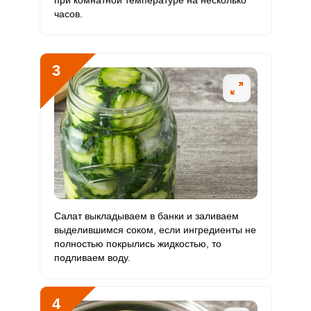
при комнатной температуре на несколько
часов.
Кальций
355.8 мг
1000 мг
3.1
17.8
Кремний
2.5 мг
30 мг
0.7
4.2
3
Магний
159.3 мг
400 мг
3.5
19.9
Натрий
5894 мг
1300 мг
40.1
226.7
Сера
479.5 мг
500 мг
8.5
48
Фосфор
320.3 мг
800 мг
3.5
20
Хлор
8975 мг
2300 мг
34.5
195.1
Салат выкладываем в банки и заливаем
выделившимся соком, если ингредиенты не
Алюминий
200 мкг
30 мкг
58.9
333.3
полностью покрылись жидкостью, то
подливаем воду.
Железо
7.4 мг
18 мг
3.6
20.5
Йод
34.2 мкг
150 мкг
2
11.4
4