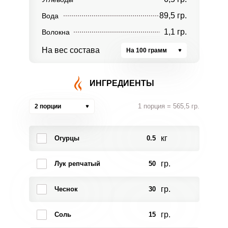
89,5 гр.
Вода
1,1 гр.
Волокна
На вес состава
На 100 грамм
ИНГРЕДИЕНТЫ
1 порция = 565,5 гр.
2 порции
кг
Огурцы
0.5
гр.
Лук репчатый
50
гр.
Чеснок
30
гр.
Соль
15