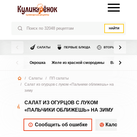
НАЙТИ
🍆
🍵
🍲
САЛАТЫ
ПЕРВЫЕ БЛЮДА
ВТОРЫЕ БЛЮДА
Окрошка
Желе из красной смородины
Варенье из в
/
Салаты
/
ПП салаты
/
Салат из огурцов с луком «Пальчики оближешь» на
зиму
САЛАТ ИЗ ОГУРЦОВ С ЛУКОМ
«ПАЛЬЧИКИ ОБЛИЖЕШЬ» НА ЗИМУ
Сообщить об ошибке
Калорийнос