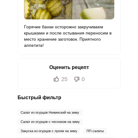
Бор
100 мкг
1200 мкг
0.7
4.2
Ванадий
0
20 мкг
0
0
Горячие банки осторожно закручиваем
Молибден
26.5 мкг
70 мкг
3.3
18.9
крышками и после остывания переносим в
место хранение заготовок. Приятного
аппетита!
Оценить рецепт
25
0
Быстрый фильтр
Салат из огурцов Нежинский на зиму
Салат из огурцов с чесноком на зиму
Закуска из огурцов с луком на зиму
ПП салаты