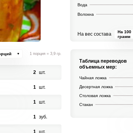
Вода
Волокна
На 100
На вес состава
грамм
орций
1 порция = 3,9 гр.
Таблица переводов
объемных мер:
2
шт.
Чайная ложка
Десертная ложка
1
шт.
Столовая ложка
1
шт.
Стакан
1
зуб.
1
шт.