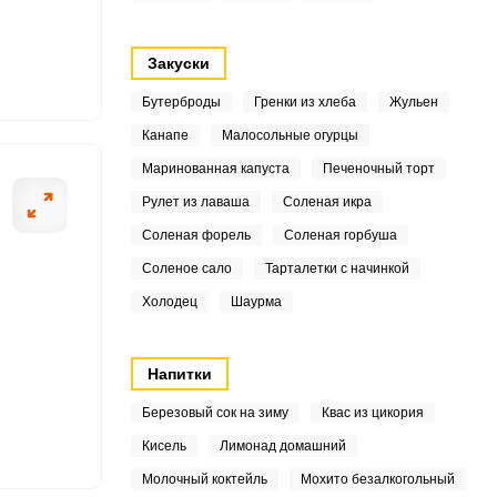
1
Закуски
1
Бутерброды
Гренки из хлеба
Жульен
Канапе
Малосольные огурцы
4
ОТПРАВИТЬ СООБЩЕНИЕ
Маринованная капуста
Печеночный торт
1
Рулет из лаваша
Соленая икра
Соленая форель
Соленая горбуша
4
Соленое сало
Тарталетки с начинкой
1
Холодец
Шаурма
Измельчаем репч
3
зубчики чеснока.
Напитки
Березовый сок на зиму
Квас из цикория
1
Кисель
Лимонад домашний
3
Молочный коктейль
Мохито безалкогольный