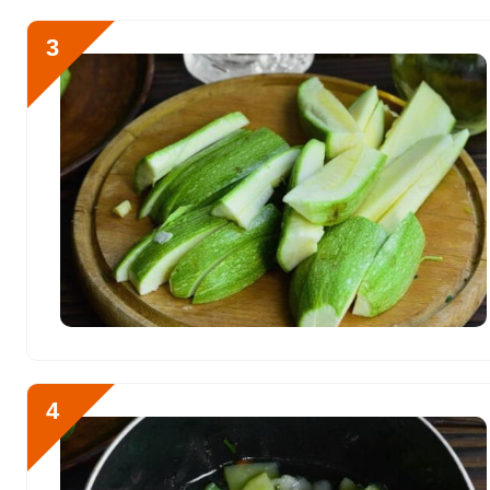
Алюминий
1563.6 мкг
3
Железо
10.9 мг
Йод
11.2 мкг
Кобальт
34.6 мкг
Литий
105.2 мкг
Марганец
2.3 мкг
Медь
1186.6 мкг
Никель
42.9 мкг
Рубидий
775.2 мкг
4
Селен
4.6 мкг