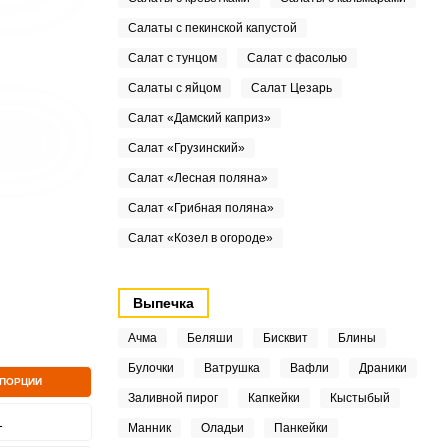
Салаты с пекинской капустой
Салат с тунцом
Салат с фасолью
Салаты с яйцом
Салат Цезарь
Салат «Дамский каприз»
Салат «Грузинский»
Салат «Лесная поляна»
Салат «Грибная поляна»
Салат «Козел в огороде»
Выпечка
Ачма
Беляши
Бисквит
Блины
Булочки
Ватрушка
Вафли
Драники
 ПОРЦИИ
Заливной пирог
Капкейки
Кыстыбый
1
Манник
Оладьи
Панкейки