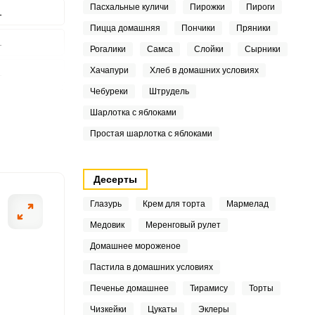
Пасхальные куличи
Пирожки
Пироги
1
Пицца домашняя
Пончики
Пряники
1
Рогалики
Самса
Слойки
Сырники
Хачапури
Хлеб в домашних условиях
1
ШАГ
2 ИЗ 9
Чебуреки
Штрудель
1
Шарлотка с яблоками
3
Простая шарлотка с яблоками
1
Десерты
Глазурь
Крем для торта
Мармелад
3
Медовик
Меренговый рулет
Домашнее мороженое
Пастила в домашних условиях
Печенье домашнее
Тирамису
Торты
Чизкейки
Цукаты
Эклеры