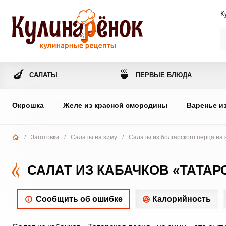
К
🍆
🍵
САЛАТЫ
ПЕРВЫЕ БЛЮДА
Окрошка
Желе из красной смородины
Варенье и
/
Заготовки
/
Салаты на зиму
/
Салаты из болгарского перца на 
САЛАТ ИЗ КАБАЧКОВ «ТАТАР
Сообщить об ошибке
Калорийность