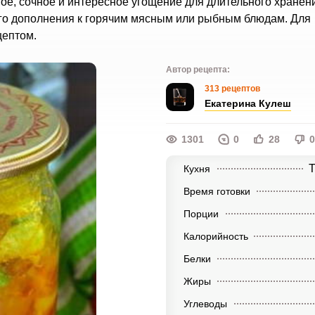
ное, сочное и интересное угощение для длительного хранен
ого дополнения к горячим мясным или рыбным блюдам. Для
цептом.
Автор рецепта:
313 рецептов
Екатерина Кулеш
1301
0
28
0
Т
Кухня
Время готовки
Порции
Калорийность
Белки
Жиры
Углеводы