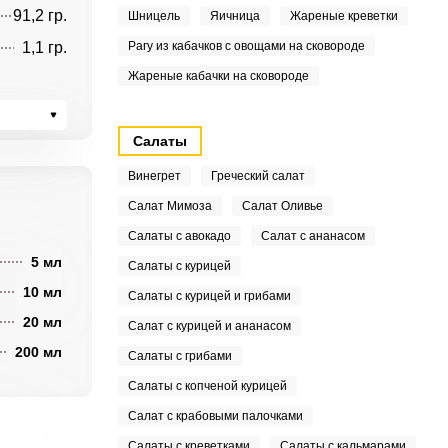
91,2 гр.
Шницель
Яичница
Жареные креветки
1,1 гр.
Рагу из кабачков с овощами на сковороде
Жареные кабачки на сковороде
Салаты
Винегрет
Греческий салат
Салат Мимоза
Салат Оливье
Салаты с авокадо
Салат с ананасом
5 мл
Салаты с курицей
10 мл
Салаты с курицей и грибами
20 мл
Салат с курицей и ананасом
200 мл
Салаты с грибами
Салаты с копченой курицей
Салат с крабовыми палочками
Салаты с креветками
Салаты с кальмарами