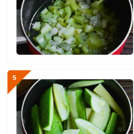
Фтор
110.2 мкг
Хром
27.1 мкг
Цинк
5.7 мг
Бор
720.2 мкг
Ванадий
103.2 мкг
Молибден
68.1 мкг
5