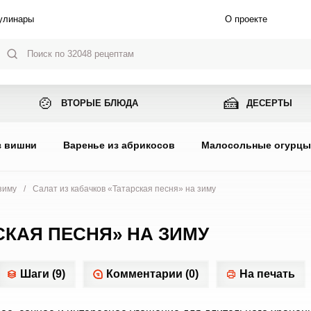
улинары
О проекте
🍲
🍰
ВТОРЫЕ БЛЮДА
ДЕСЕРТЫ
з вишни
Варенье из абрикосов
Малосольные огурц
зиму
/
Салат из кабачков «Татарская песня» на зиму
СКАЯ ПЕСНЯ» НА ЗИМУ
Шаги (9)
Комментарии (0)
На печать