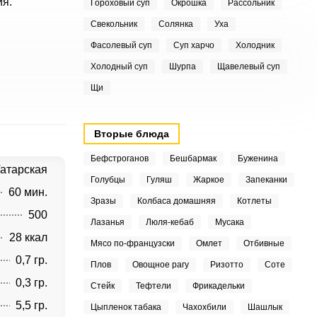
ия.
Гороховый суп
Окрошка
Рассольник
Свекольник
Солянка
Уха
Фасолевый суп
Суп харчо
Холодник
Холодный суп
Шурпа
Щавелевый суп
Щи
Вторые блюда
Бефстроганов
Бешбармак
Буженина
атарская
Голубцы
Гуляш
Жаркое
Запеканки
60 мин.
Зразы
Колбаса домашняя
Котлеты
500
Лазанья
Люля-кебаб
Мусака
28 ккал
Мясо по-французски
Омлет
Отбивные
0,7 гр.
Плов
Овощное рагу
Ризотто
Соте
0,3 гр.
Стейк
Тефтели
Фрикадельки
5,5 гр.
Цыпленок табака
Чахохбили
Шашлык