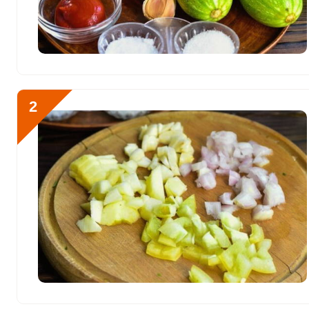
Витамин К
77.4 мкг
Витамин РР
13.8 мг
Калий
Отправляя эту форму, вы соглашае
4690.8 мг
Политикой конфиденциальности
,
П
2
персональных данных
и
Пользоват
Кальций
321.6 мг
Кремний
512.2 мг
Магний
190.8 мг
Достаем необходимые пр
Натрий
2004.2 мг
Сера
89.9 мг
Фосфор
293.9 мг
Хлор
3098.9 мг