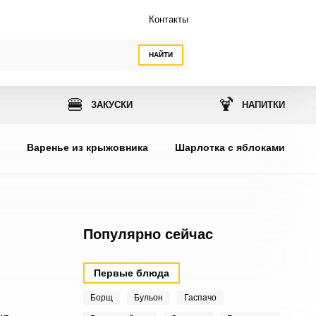
Контакты
НАЙТИ
🍔
🍹
ЗАКУСКИ
НАПИТКИ
ы
Варенье из крыжовника
Шарлотка с яблоками
Популярно сейчас
Первые блюда
Борщ
Бульон
Гаспачо