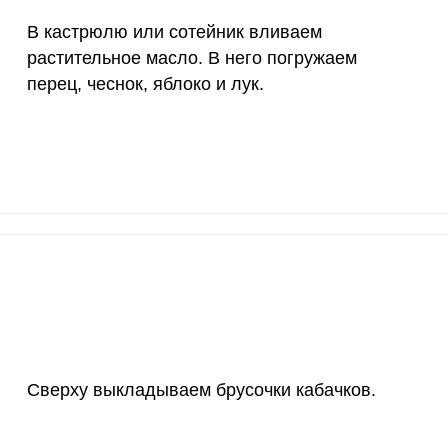
4000 мкг
0.1
0
В кастрюлю или сотейник вливаем
50 мкг
2.8
0.
растительное масло. В него погружаем
перец, чеснок, яблоко и лук.
12 мг
2.5
0.
1200 мкг
3.1
0.
20 мкг
26.6
1
70 мкг
5
0.
Сверху выкладываем брусочки кабачков.