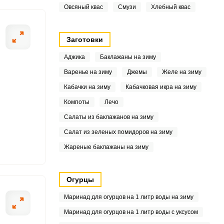
Овсяный квас
Смузи
Хлебный квас
4
1
Заготовки
Аджика
Баклажаны на зиму
Варенье на зиму
Джемы
Желе на зиму
7
Кабачки на зиму
Кабачковая икра на зиму
3
Компоты
Лечо
Салаты из баклажанов на зиму
2
Салат из зеленых помидоров на зиму
2
Жареные баклажаны на зиму
Огурцы
8
Маринад для огурцов на 1 литр воды на зиму
Маринад для огурцов на 1 литр воды с уксусом