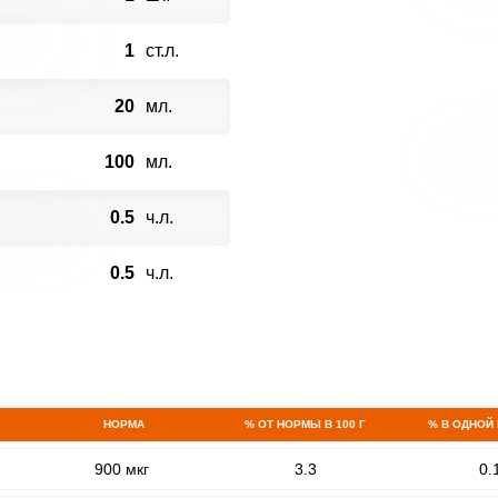
1
ст.л.
20
мл.
100
мл.
0.5
ч.л.
0.5
ч.л.
НОРМА
% ОТ НОРМЫ В 100 Г
% В ОДНОЙ
900 мкг
3.3
0.