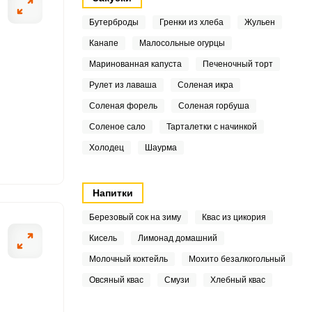
Бутерброды
Гренки из хлеба
Жульен
Канапе
Малосольные огурцы
8
Маринованная капуста
Печеночный торт
Рулет из лаваша
Соленая икра
3
ОТПРАВИТЬ СООБЩЕНИЕ
Соленая форель
Соленая горбуша
5
Соленое сало
Тарталетки с начинкой
8
мукой? В миску
Хорошо перемеш
Холодец
Шаурма
азбиваем к ней яйца,
2
Напитки
.5
Березовый сок на зиму
Квас из цикория
7
Кисель
Лимонад домашний
Молочный коктейль
Мохито безалкогольный
4
Овсяный квас
Смузи
Хлебный квас
8