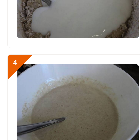
Литий
0
Марганец
0.1 мкг
Медь
148 мкг
Никель
0
Рубидий
0
4
Селен
38.3 мкг
Фтор
150.5 мкг
Хром
13.4 мкг
Цинк
3 мг
Бор
0