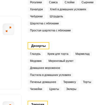
Рогалики
Самса
Слойки
Сырники
3
Хачапури
Хлеб в домашних условиях
ШАГ
3
2 ИЗ 7
Чебуреки
Штрудель
3
Шарлотка с яблоками
Простая шарлотка с яблоками
9
2
Десерты
1
Глазурь
Крем для торта
Мармелад
Медовик
Меренговый рулет
3
Домашнее мороженое
1
Пастила в домашних условиях
Печенье домашнее
Тирамису
Торты
6
Чизкейки
Цукаты
Эклеры
6
4
Закуски