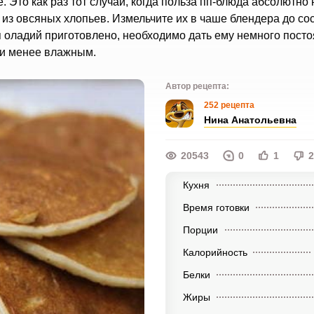
 Это как раз тот случай, когда польза пп-блюда абсолютно 
ть из овсяных хлопьев. Измельчите их в чаше блендера до со
ля оладий приготовлено, необходимо дать ему немного посто
 и менее влажным.
Автор рецепта:
252 рецепта
Нина Анатольевна
20543
0
1
2
Кухня
Время готовки
Порции
Калорийность
Белки
Жиры