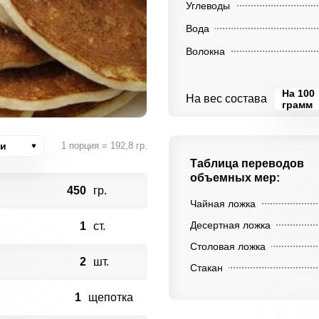
Углеводы
Вода
Волокна
На 100
На вес состава
грамм
ии
1 порция = 192,8 гр.
Таблица переводов
объемных мер:
450
гр.
Чайная ложка
Десертная ложка
1
ст.
Столовая ложка
2
шт.
Стакан
1
щепотка