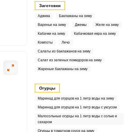
Заготовки
Аджика
Баклажаны на зиму
7
Варенье на зиму
Джемы
Желе на зиму
7
Кабачки на зиму
Кабачковая икра на зиму
Компоты
Лечо
Салаты из баклажанов на зиму
Салат из зеленых помидоров на зиму
4
Жареные баклажаны на зиму
9
Огурцы
7
Маринад для огурцов на 1 литр воды на зиму
3
Маринад для огурцов на 1 литр воды с уксусом
Малосольные огурцы на 1 литр воды с солью и
сахаром
Огурцы в томатном соусе на зиму