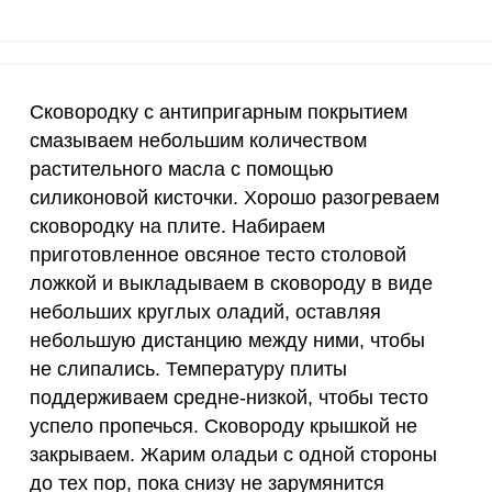
20 мкг
0
0
70 мкг
5.6
10.
Сковородку с антипригарным покрытием
смазываем небольшим количеством
растительного масла с помощью
силиконовой кисточки. Хорошо разогреваем
сковородку на плите. Набираем
приготовленное овсяное тесто столовой
ложкой и выкладываем в сковороду в виде
небольших круглых оладий, оставляя
небольшую дистанцию между ними, чтобы
не слипались. Температуру плиты
поддерживаем средне-низкой, чтобы тесто
успело пропечься. Сковороду крышкой не
закрываем. Жарим оладьи с одной стороны
до тех пор, пока снизу не зарумянится