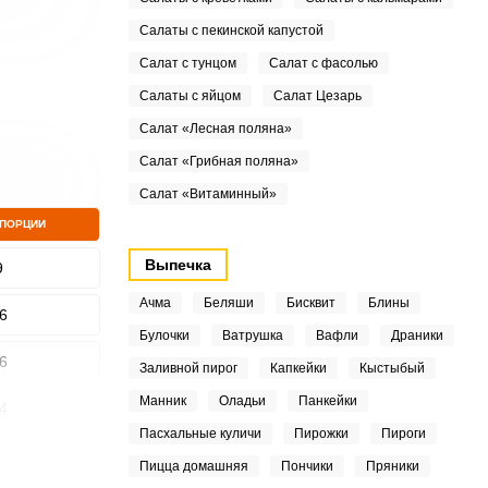
Салаты с пекинской капустой
Салат с тунцом
Салат с фасолью
Салаты с яйцом
Салат Цезарь
Салат «Лесная поляна»
Салат «Грибная поляна»
Салат «Витаминный»
 ПОРЦИИ
Выпечка
9
Ачма
Беляши
Бисквит
Блины
6
Булочки
Ватрушка
Вафли
Драники
6
Заливной пирог
Капкейки
Кыстыбый
Манник
Оладьи
Панкейки
4
Пасхальные куличи
Пирожки
Пироги
7
Пицца домашняя
Пончики
Пряники