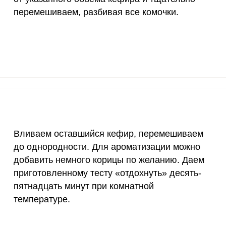
70 мкг
0
0
перемешиваем, разбивая все комочки.
2 мкг
0.4
0.
1000 мкг
1.9
3.
200 мкг
0
0
200 мкг
0
0
55 мкг
9
17.
Вливаем оставшийся кефир, перемешиваем
4000 мкг
0.5
0.
до однородности. Для ароматизации можно
добавить немного корицы по желанию. Даем
50 мкг
3.5
6.
приготовленному тесту «отдохнуть» десять-
12 мг
3.3
6.
пятнадцать минут при комнатной
температуре.
1200 мкг
0
0