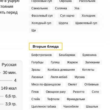
не в ущерб
Гороховый суп
Окрошка
Рассольник
стояния
Свекольник
Солянка
Уха
ять перед
Фасолевый суп
Суп харчо
Холодник
Холодный суп
Шурпа
Щавелевый суп
Щи
Вторые блюда
Бефстроганов
Бешбармак
Буженина
Голубцы
Гуляш
Жаркое
Запеканки
Русская
Зразы
Колбаса домашняя
Котлеты
30 мин.
Лазанья
Люля-кебаб
Мусака
4
Мясо по-французски
Омлет
Отбивные
149 ккал
Плов
Овощное рагу
Ризотто
Соте
6,6 гр.
Стейк
Тефтели
Фрикадельки
3,9 гр.
Цыпленок табака
Чахохбили
Шашлык