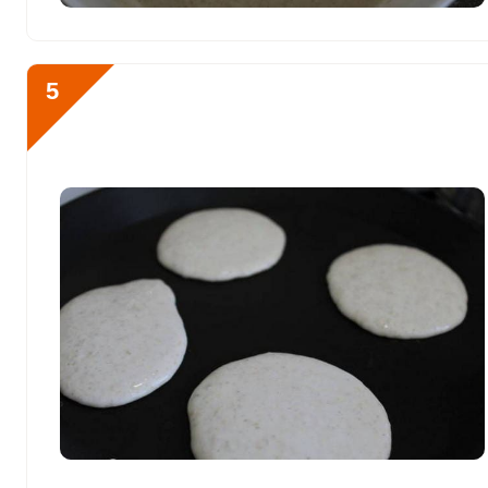
Ванадий
0
Молибден
30.2 мкг
5