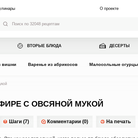
улинары
О проекте
🍲
🍰
ВТОРЫЕ БЛЮДА
ДЕСЕРТЫ
з вишни
Варенье из абрикосов
Малосольные огурц
укой
ФИРЕ С ОВСЯНОЙ МУКОЙ
Шаги (7)
Комментарии (0)
На печать