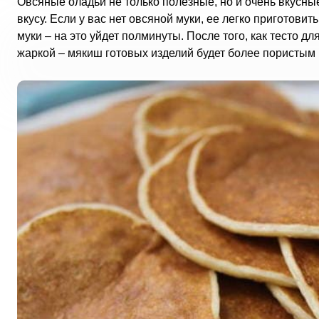
Овсяные оладьи не только полезные, но и очень вкусные.
вкусу. Если у вас нет овсяной муки, ее легко приготови
муки – на это уйдет полминуты. После того, как тесто д
жаркой – мякиш готовых изделий будет более пористым