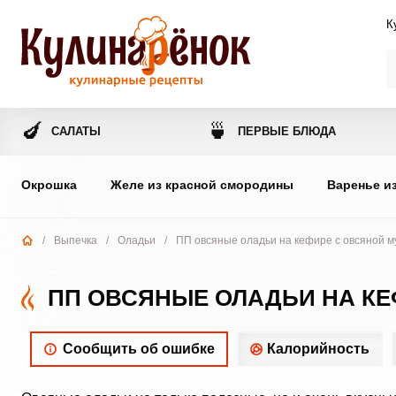
К
🍆
🍵
САЛАТЫ
ПЕРВЫЕ БЛЮДА
Окрошка
Желе из красной смородины
Варенье и
/
Выпечка
/
Оладьи
/
ПП овсяные оладьи на кефире с овсяной м
ПП ОВСЯНЫЕ ОЛАДЬИ НА КЕ
Сообщить об ошибке
Калорийность