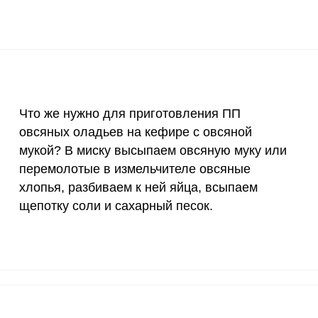
2 мг
1.7
3.
400 мкг
0.7
1.
3 мкг
6.4
12.
90 мкг
0.5
0.
Что же нужно для приготовления ПП
овсяных оладьев на кефире с овсяной
10 мкг
3.2
6.
мукой? В миску высыпаем овсяную муку или
15 мг
2.6
5.
ВХОД НА САЙТ
РЕГИСТРАЦИЯ
перемолотые в измельчителе овсяные
хлопья, разбиваем к ней яйца, всыпаем
е
50 мг
9.5
18.
Войдите
щепотку соли и сахарный песок.
с помощью социальных сетей:
120 мкг
0
0.
20 мг
9.7
18.
или
2500 мг
6.5
12.
1000 мг
9
17.