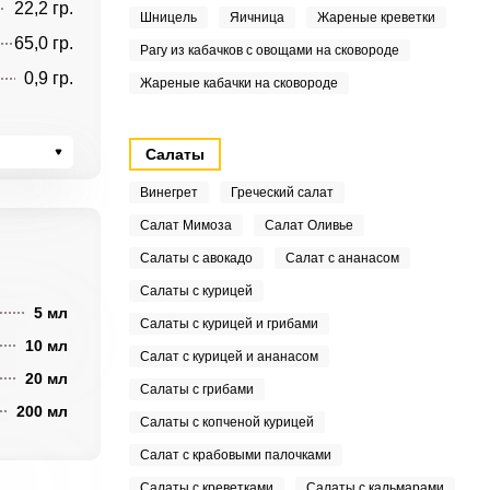
22,2 гр.
Шницель
Яичница
Жареные креветки
65,0 гр.
Рагу из кабачков с овощами на сковороде
0,9 гр.
Жареные кабачки на сковороде
Салаты
Винегрет
Греческий салат
Салат Мимоза
Салат Оливье
Салаты с авокадо
Салат с ананасом
Салаты с курицей
5 мл
Салаты с курицей и грибами
10 мл
Салат с курицей и ананасом
20 мл
Салаты с грибами
200 мл
Салаты с копченой курицей
Салат с крабовыми палочками
Салаты с креветками
Салаты с кальмарами