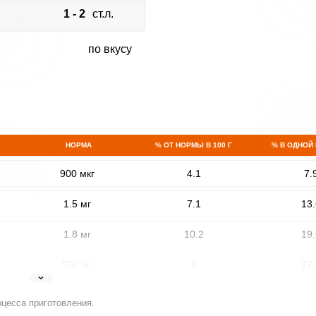
1 - 2
ст.л.
по вкусу
НОРМА
% ОТ НОРМЫ В 100 Г
% В ОДНОЙ
900 мкг
4.1
7.
1.5 мг
7.1
13.
1.8 мг
10.2
19.
500 мг
9
17.
5 мг
6
11.
оцесса приготовления.