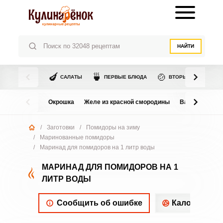
НАЙТИ
🍆
🍵
🍲
САЛАТЫ
ПЕРВЫЕ БЛЮДА
ВТОРЫЕ БЛЮДА
Окрошка
Желе из красной смородины
Варенье из в
/
Заготовки
/
Помидоры на зиму
/
Маринованные помидоры
/
Маринад для помидоров на 1 литр воды
МАРИНАД ДЛЯ ПОМИДОРОВ НА 1
ЛИТР ВОДЫ
Сообщить об ошибке
Калорийнос