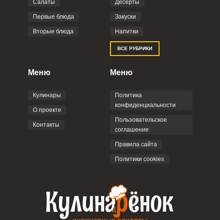
Салаты
Десерты
Фото до 4 шт, до 5 mb
ПРИКРЕПИТЬ
Первые блюда
Закуски
Вторые блюда
Напитки
Отправляя эту форму, вы соглашаетесь с
ВСЕ РУБРИКИ
Правилами сайта
,
Политикой
конфиденциальности
,
Политикой обработки
персональных данных
и
Пользовательским
Меню
Меню
соглашением
.
Кулинары
Политика
конфиденциальности
О проекте
Пользовательское
Контакты
соглашение
ОТПРАВИТЬ КОММЕНТАРИЙ
Правила сайта
Политики cookies