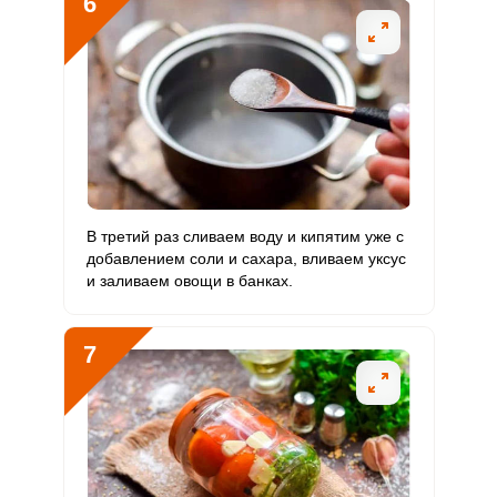
6
Ванадий
24 мкг
20 мкг
18
30
Молибден
53 мкг
70 мкг
11.4
18.9
В третий раз сливаем воду и кипятим уже с
добавлением соли и сахара, вливаем уксус
и заливаем овощи в банках.
7