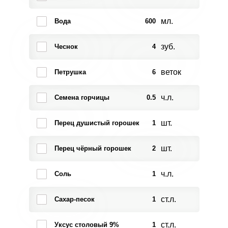
мл.
Вода
600
зуб.
Чеснок
4
веток
Петрушка
6
ч.л.
Семена горчицы
0.5
шт.
Перец душистый горошек
1
шт.
Перец чёрный горошек
2
ч.л.
Соль
1
ст.л.
Сахар-песок
1
ст.л.
Уксус столовый 9%
1