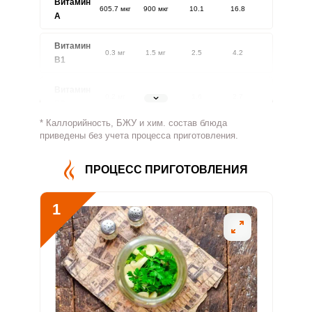
Витамин
605.7 мкг
900 мкг
10.1
16.8
A
Витамин
0.3 мг
1.5 мг
2.5
4.2
В1
Витамин
0.2 мг
1.8 мг
1.6
2.7
В2
* Каллорийность, БЖУ и хим. состав блюда
Витамин
приведены без учета процесса приготовления.
3.1 мг
500 мг
0.1
0.2
В4
ПРОЦЕСС ПРИГОТОВЛЕНИЯ
Витамин
0 мг
5 мг
0.1
0.2
В5
1
Витамин
0 мг
2 мг
0.4
0.6
В6
Витамин
13.3 мкг
400 мкг
0.5
0.8
В9
Сообщить об ошибке
Витамин