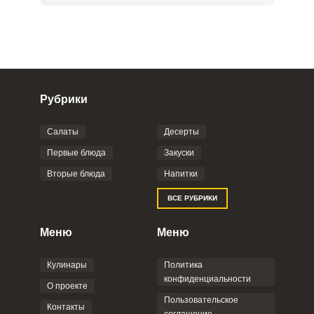
Рубрики
Салаты
Десерты
Фото до 4 шт, до 5 mb
ПРИКРЕПИТЬ
Первые блюда
Закуски
Вторые блюда
Напитки
Отправляя эту форму, вы соглашаетесь с
ВСЕ РУБРИКИ
Правилами сайта
,
Политикой
конфиденциальности
,
Политикой обработки
персональных данных
и
Пользовательским
Меню
Меню
соглашением
.
Кулинары
Политика
конфиденциальности
О проекте
Пользовательское
Контакты