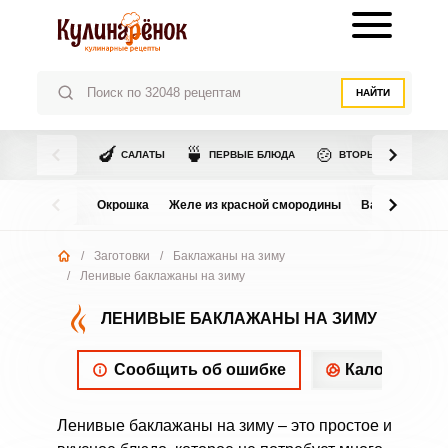
НАЙТИ
🍆
🍵
🍲
САЛАТЫ
ПЕРВЫЕ БЛЮДА
ВТОРЫЕ БЛЮДА
Окрошка
Желе из красной смородины
Варенье из в
/
Заготовки
/
Баклажаны на зиму
/
Ленивые баклажаны на зиму
ЛЕНИВЫЕ БАКЛАЖАНЫ НА ЗИМУ
Сообщить об ошибке
Калорийнос
Ленивые баклажаны на зиму – это простое и