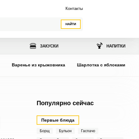
Контакты
НАЙТИ
🍔
🍹
ЗАКУСКИ
НАПИТКИ
ы
Варенье из крыжовника
Шарлотка с яблоками
Популярно сейчас
Первые блюда
Борщ
Бульон
Гаспачо