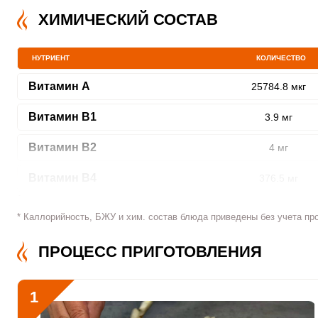
ХИМИЧЕСКИЙ СОСТАВ
НУТРИЕНТ
КОЛИЧЕСТВО
ШАГ
1 ИЗ 15
Витамин A
25784.8 мкг
Витамин В1
3.9 мг
Витамин В2
4 мг
Витамин В4
376.5 мг
Сообщить об ошибк
Витамин В5
15.8 мг
* Каллорийность, БЖУ и хим. состав блюда приведены без учета пр
Витамин В6
11 мг
ПРОЦЕСС ПРИГОТОВЛЕНИЯ
Витамин В9
544.4 мкг
1
Витамин В12
0