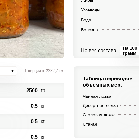
Жиры
Углеводы
Вода
Волокна
На 100
На вес состава
грамм
и
1 порция = 2332,7 гр.
Таблица переводов
объемных мер:
2500
гр.
Чайная ложка
Десертная ложка
0.5
кг
Столовая ложка
0.5
кг
Стакан
0.5
кг