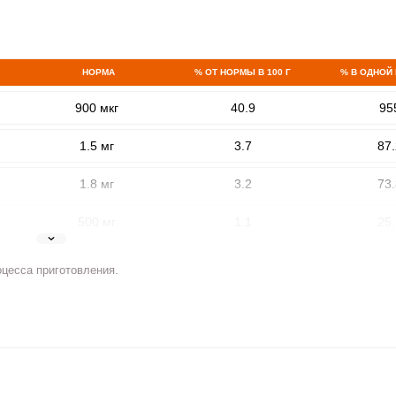
НОРМА
% ОТ НОРМЫ В 100 Г
% В ОДНОЙ
900 мкг
40.9
95
1.5 мг
3.7
87.
1.8 мг
3.2
73.
ВХОД НА САЙТ
РЕГИСТРАЦИЯ
500 мг
1.1
25.
е
Войдите
5 мг
4.5
105
оцесса приготовления.
с помощью социальных сетей:
2 мг
7.9
184
400 мкг
1.9
45.
или
3 мкг
0
0