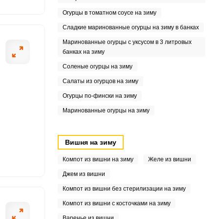
4
Огурцы в томатном соусе на зиму
Сладкие маринованные огурцы на зиму в банках
.5
Маринованные огурцы с уксусом в 3 литровых
банках на зиму
5
Соленые огурцы на зиму
7
Салаты из огурцов на зиму
4
Огурцы по-фински на зиму
Маринованные огурцы на зиму
7
.3
Вишня на зиму
6.7
Компот из вишни на зиму
Желе из вишни
Джем из вишни
.4
Компот из вишни без стерилизации на зиму
Компот из вишни с косточками на зиму
Варенье из вишни