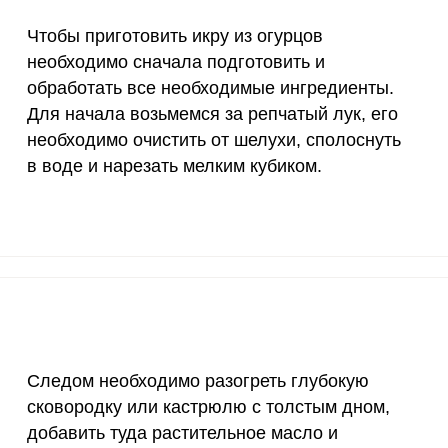
90 мкг
51
1189
Чтобы приготовить икру из огурцов
необходимо сначала подготовить и
10 мкг
0
0
обработать все необходимые ингредиенты.
Запомнить меня
15 мг
6.1
141
Для начала возьмемся за репчатый лук, его
тесь с
Правилами сайта
,
необходимо очистить от шелухи, сполоснуть
ВХОД
олитикой обработки
50 мг
1.3
30.
ельским соглашением
в воде и нарезать мелким кубиком.
ЕЩЕ НЕ ЗАРЕГИСТРИРОВАННЫ?
120 мкг
8.5
199
Забыли пароль?
20 мг
3.2
75.
 из огурцов необходимо сначала подготовить и обра
а возьмемся за репчатый лук, его необходимо очисти
2500 мг
8
187
езать мелким кубиком.
1000 мг
2.5
57.
30 мг
27.6
644
Следом необходимо разогреть глубокую
сковородку или кастрюлю с толстым дном,
400 мг
4.4
102
добавить туда растительное масло и