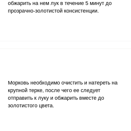
1300 мг
26.3
612
обжарить на нем лук в течение 5 минут до
прозрачно-золотистой консистенции.
500 мг
6.2
145
800 мг
4.6
106
2300 мг
23.5
548
30 мкг
408.7
953
18 мг
4
93.
150 мкг
2.1
49.
Морковь необходимо очистить и натереть на
10 мкг
27.1
631
крупной терке, после чего ее следует
отправить к луку и обжарить вместе до
70 мкг
23.3
542
золотистого цвета.
2 мкг
8.6
200
1000 мкг
10
232