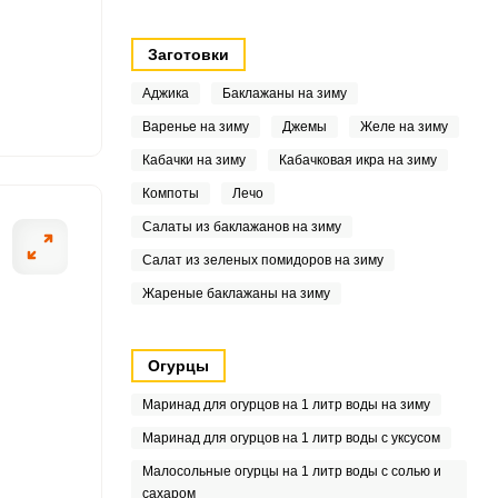
.6
.3
Заготовки
Аджика
Баклажаны на зиму
.4
Варенье на зиму
Джемы
Желе на зиму
.9
Кабачки на зиму
Кабачковая икра на зиму
3.3
Компоты
Лечо
Салаты из баклажанов на зиму
6
Салат из зеленых помидоров на зиму
2
Жареные баклажаны на зиму
.2
Огурцы
.4
Маринад для огурцов на 1 литр воды на зиму
.9
Маринад для огурцов на 1 литр воды с уксусом
Малосольные огурцы на 1 литр воды с солью и
.2
сахаром