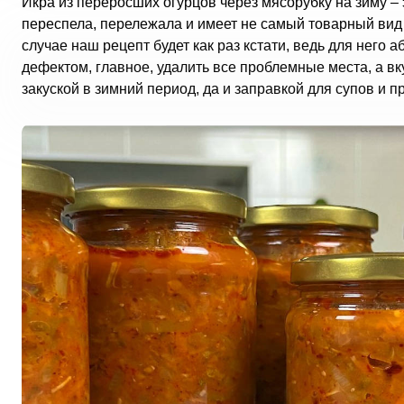
Икра из переросших огурцов через мясорубку на зиму – э
переспела, перележала и имеет не самый товарный вид 
случае наш рецепт будет как раз кстати, ведь для него
дефектом, главное, удалить все проблемные места, а вк
закуской в зимний период, да и заправкой для супов и 