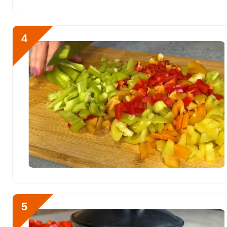
Никель
144 мкг
Рубидий
5265 мкг
4
Селен
23.9 мкг
Фтор
1526.2 мкг
Хром
261 мкг
Цинк
27.6 мг
Бор
5950 мкг
Ванадий
1030 мкг
Молибден
465 мкг
5