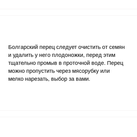
200 мкг
1
2
200 мкг
37.6
877
55 мкг
0.6
14.
Болгарский перец следует очистить от семян
4000 мкг
0.5
12.
и удалить у него плодоножки, перед этим
50 мкг
7.5
17
тщательно промыв в проточной воде. Перец
можно пропустить через мясорубку или
12 мг
3.3
76.
мелко нарезать, выбор за вами.
1200 мкг
7.1
165
20 мкг
73.6
171
70 мкг
9.5
221