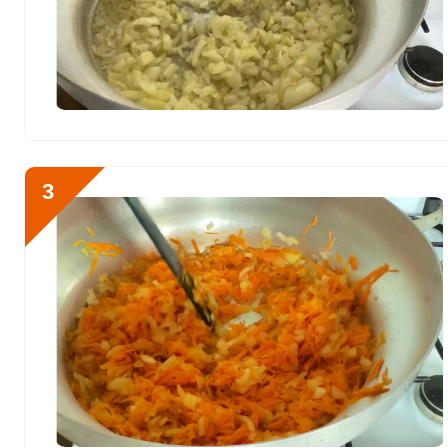
23890.2 мг
Сера
2178.8 мг
Фосфор
2554.7 мг
Хлор
37872.8 мг
Алюминий
8580 мкг
3
Железо
50.5 мг
Йод
221.6 мкг
Кобальт
189.4 мкг
Литий
1139 мкг
Марганец
12.1 мкг
Медь
6964.9 мкг