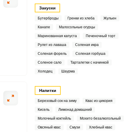
.4
Закуски
Бутерброды
Гренки из хлеба
Жульен
Канапе
Малосольные огурцы
.9
Маринованная капуста
Печеночный торт
4
ОТПРАВИТЬ СООБЩЕНИЕ
Рулет из лаваша
Соленая икра
Соленая форель
Соленая горбуша
.3
Соленое сало
Тарталетки с начинкой
4
Холодец
Шаурма
ботать все необходимые
Следом необходи
ть от шелухи,
растительное ма
.6
Напитки
4
Березовый сок на зиму
Квас из цикория
.4
Кисель
Лимонад домашний
Молочный коктейль
Мохито безалкогольный
.6
Овсяный квас
Смузи
Хлебный квас