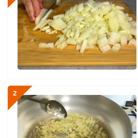
Витамин С
3211.5 мкг
Витамин D
0
Витамин E
63.8 мг
Отправляя эту форму, вы соглашае
Биотин
Политикой конфиденциальности
,
П
45.6 мг
персональных данных
и
Пользоват
Витамин К
717.4 мкг
Витамин РР
45.2 мг
Чтобы приготовить икру
Калий
ингредиенты. Для начал
14067.4 мг
2
сполоснуть в воде и нар
Кальций
1721.6 мг
Кремний
580 мг
Магний
1231.3 мг
Натрий