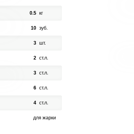
0.5
кг
10
зуб.
3
шт.
2
ст.л.
3
ст.л.
6
ст.л.
4
ст.л.
для жарки