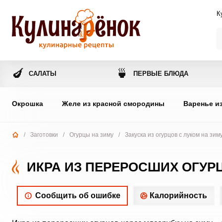
К
🍆
🍵
САЛАТЫ
ПЕРВЫЕ БЛЮДА
Окрошка
Желе из красной смородины
Варенье и
/
Заготовки
/
Огурцы на зиму
/
Закуска из огурцов с луком на зим
ИКРА ИЗ ПЕРЕРОСШИХ ОГУР
Сообщить об ошибке
Калорийность