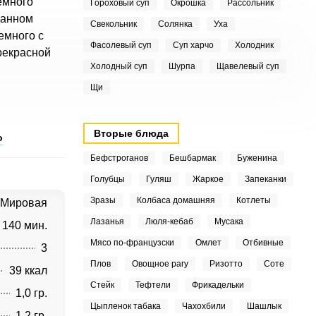
емного
Гороховый суп
Окрошка
Рассольник
данном
Свекольник
Солянка
Уха
емного с
Фасолевый суп
Суп харчо
Холодник
прекрасной
Холодный суп
Шурпа
Щавелевый суп
Щи
Вторые блюда
о
Бефстроганов
Бешбармак
Буженина
Голубцы
Гуляш
Жаркое
Запеканки
Зразы
Колбаса домашняя
Котлеты
Мировая
Лазанья
Люля-кебаб
Мусака
140 мин.
Мясо по-французски
Омлет
Отбивные
3
Плов
Овощное рагу
Ризотто
Соте
39 ккал
Стейк
Тефтели
Фрикадельки
1,0 гр.
Цыпленок табака
Чахохбили
Шашлык
1,2 гр.