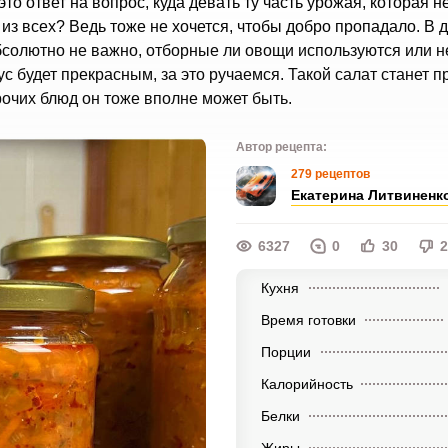
то ответ на вопрос, куда девать ту часть урожая, которая н
из всех? Ведь тоже не хочется, чтобы добро пропадало. В 
 абсолютно не важно, отборные ли овощи используются или н
ус будет прекрасным, за это ручаемся. Такой салат станет 
прочих блюд он тоже вполне может быть.
Автор рецепта:
279 рецептов
Екатерина Литвиненк
6327
0
30
2
Кухня
Время готовки
Порции
Калорийность
Белки