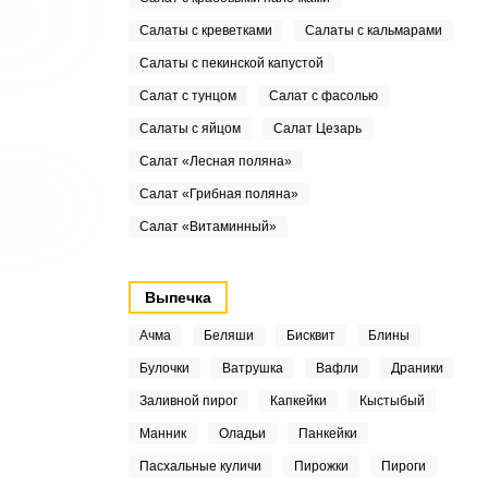
Салаты с креветками
Салаты с кальмарами
Салаты с пекинской капустой
Салат с тунцом
Салат с фасолью
Салаты с яйцом
Салат Цезарь
Салат «Лесная поляна»
Салат «Грибная поляна»
Салат «Витаминный»
Выпечка
Ачма
Беляши
Бисквит
Блины
Булочки
Ватрушка
Вафли
Драники
Заливной пирог
Капкейки
Кыстыбый
Манник
Оладьи
Панкейки
Пасхальные куличи
Пирожки
Пироги