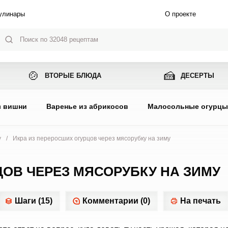
улинары
О проекте
🍲
🍰
ВТОРЫЕ БЛЮДА
ДЕСЕРТЫ
з вишни
Варенье из абрикосов
Малосольные огурц
у
/
Икра из переросших огурцов через мясорубку на зиму
ЦОВ ЧЕРЕЗ МЯСОРУБКУ НА ЗИМУ
Шаги (15)
Комментарии (0)
На печать