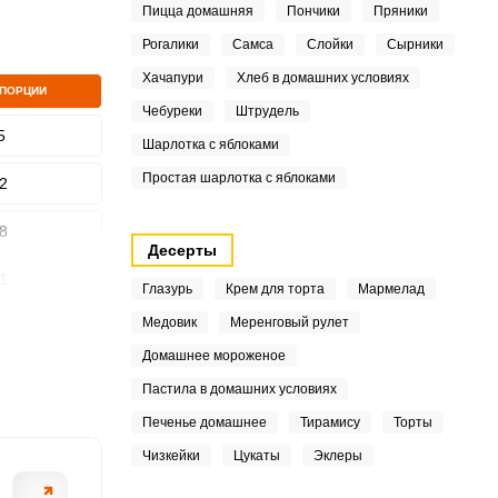
Пицца домашняя
Пончики
Пряники
Рогалики
Самса
Слойки
Сырники
Хачапури
Хлеб в домашних условиях
 ПОРЦИИ
ШАГ
2 ИЗ 15
Чебуреки
Штрудель
5
Шарлотка с яблоками
Простая шарлотка с яблоками
2
8
Десерты
1
Глазурь
Крем для торта
Мармелад
Медовик
Меренговый рулет
.5
Домашнее мороженое
.1
Пастила в домашних условиях
4
Печенье домашнее
Тирамису
Торты
Чизкейки
Цукаты
Эклеры